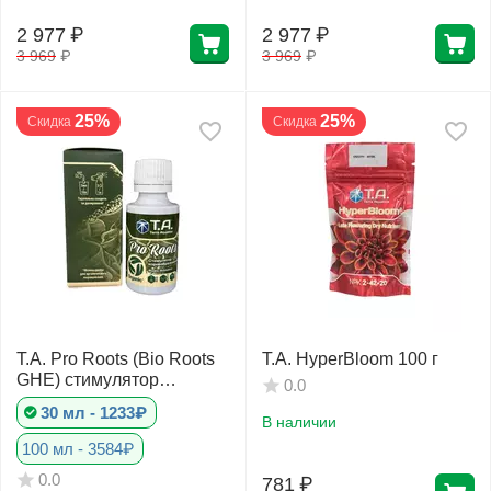
2 977
₽
2 977
₽
3 969
₽
3 969
₽
25%
25%
Скидка
Скидка
T.A. Pro Roots (Bio Roots
T.A. HyperBloom 100 г
GHE) стимулятор
0.0
корнеобразования
30 мл - 1233₽
В наличии
100 мл - 3584₽
0.0
781
₽