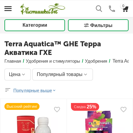
0
Категории
Фильтры
Terra Aquatica™ GHE Терра
Акватика ГХЕ
Главная
/
Удобрения и стимуляторы
/
Удобрения
/
Terra Aq
Цена
Популярный товары
Популярные выше
Высокий рейтинг
25%
Скидка