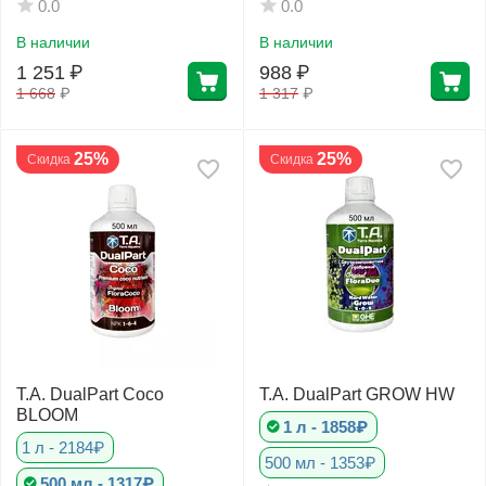
0.0
0.0
В наличии
В наличии
1 251
₽
988
₽
1 668
₽
1 317
₽
25%
25%
Скидка
Скидка
T.A. DualPart Coco
T.A. DualPart GROW HW
BLOOM
1 л - 1858₽
1 л - 2184₽
500 мл - 1353₽
500 мл - 1317₽