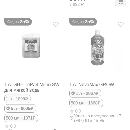
2 992
₽
25%
25%
Скидка
Скидка
T.A. GHE TriPart Micro SW
T.A. NovaMax GROW
для мягкой воды
1 л - 2867₽
1 л - 1899₽
500 мл - 1668₽
5 л - 9005₽
0.0
Узнать о поступлении +7
500 мл - 1371₽
(987) 815-45-95
0.0