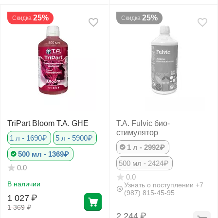
25%
25%
Скидка
Скидка
TriPart Bloom T.A. GHE
T.A. Fulvic био-
стимулятор
1 л - 1690₽
5 л - 5900₽
1 л - 2992₽
500 мл - 1369₽
500 мл - 2424₽
0.0
0.0
В наличии
Узнать о поступлении +7
(987) 815-45-95
1 027
₽
1 369
₽
2 244
₽