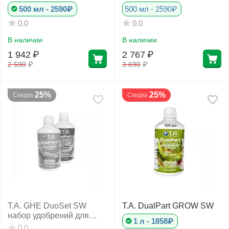
500 мл - 2590₽
500 мл - 2590₽
0.0
0.0
В наличии
В наличии
1 942
₽
2 767
₽
2 590
₽
3 690
₽
25%
25%
Скидка
Скидка
T.A. GHE DuoSet SW
T.A. DualPart GROW SW
набор удобрений для
1 л - 1858₽
мягкой воды
0.0