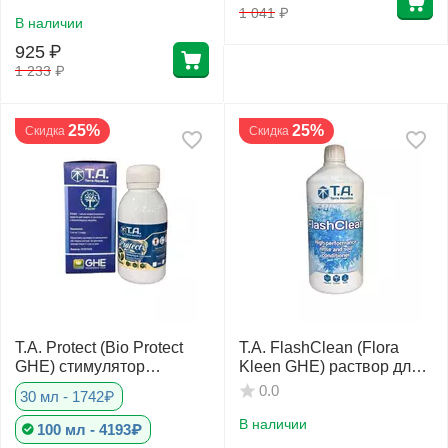
1 041
₽
В наличии
925
₽
1 233
₽
25%
25%
Скидка
Скидка
T.A. Protect (Bio Protect
T.A. FlashClean (Flora
GHE) стимулятор
Kleen GHE) раствор для
иммунной систем
очистки гидропонных
0.0
30 мл - 1742₽
систем и выведения
солей 1 л
В наличии
100 мл - 4193₽