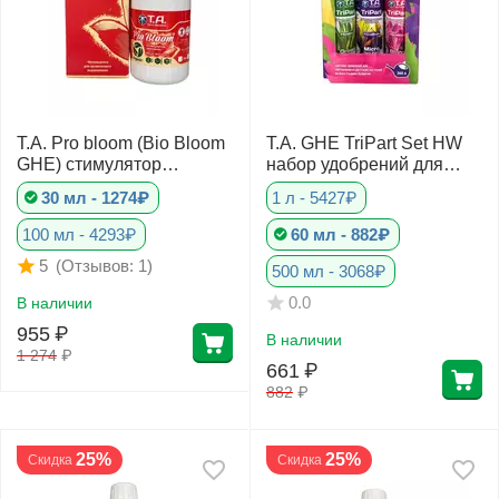
T.A. Pro bloom (Bio Bloom
T.A. GHE TriPart Set HW
GHE) стимулятор
набор удобрений для
цветения
жесткой воды
30 мл - 1274₽
1 л - 5427₽
100 мл - 4293₽
60 мл - 882₽
(Отзывов: 1)
5
500 мл - 3068₽
0.0
В наличии
955
₽
В наличии
1 274
₽
661
₽
882
₽
25%
25%
Скидка
Скидка