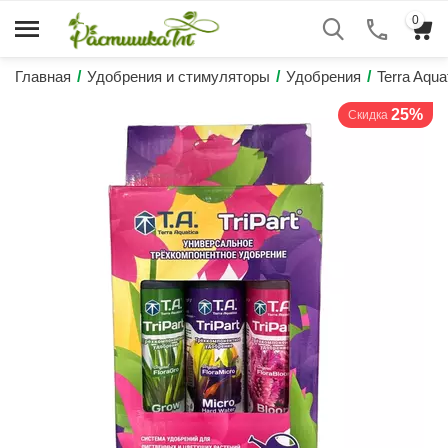
0
Главная
/
Удобрения и стимуляторы
/
Удобрения
/
Terra Aqu
25%
Скидка