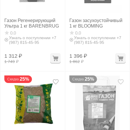
Газон Регенерирующий
Газон засухоустойчивый
Ультра 1 кг BARENBRUG
1 кг BLOOMING
0.0
0.0
Узнать о поступлении +7
Узнать о поступлении +7
(987) 815-45-95
(987) 815-45-95
1 312
₽
1 396
₽
1 749
₽
1 862
₽
25%
25%
Скидка
Скидка