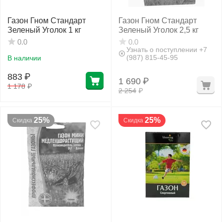
Газон Гном Стандарт
Газон Гном Стандарт
Зеленый Уголок 1 кг
Зеленый Уголок 2,5 кг
Фитолампы
0.0
0.0
Узнать о поступлении +7
(987) 815-45-95
В наличии
883
₽
1 690
₽
1 178
₽
2 254
₽
25%
25%
Скидка
Скидка