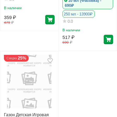
10 мл (Фасовка) -
690₽
В наличии
250 мл - 13900₽
359
₽
0.0
479
₽
В наличии
517
₽
690
₽
25%
Скидка
Газон Детская Игровая