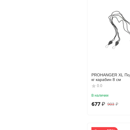
PROHANGER XL Под
кг карабин 8 см
0.0
В наличии
677
₽
903
₽