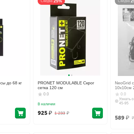
25%
2
Скидка
Скидка
ы до 68 кг
PRONET MODULABLE Скрог
NeoGrid с
сетка 120 см
10х10см 
0.0
0.0
Узнать о
45-95
В наличии
925
₽
1 233
₽
589
₽
7