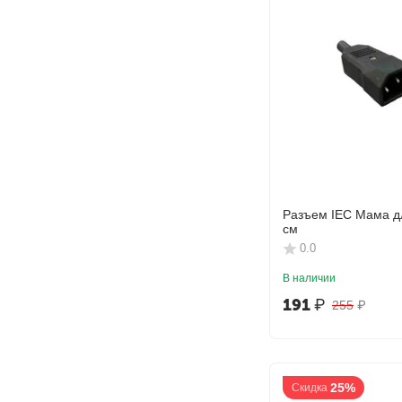
Разъем IEC Мама д
см
0.0
В наличии
191
₽
255
₽
25%
Скидка