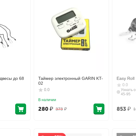
весы до 68
Таймер электронный GARIN KT-
Easy Roll
02
0.0
0.0
Узнать о
45-95
В наличии
280
₽
853
₽
373
₽
1