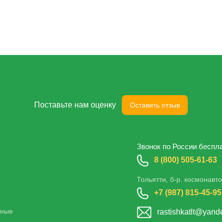
Поставьте нам оценку
Оставить отзыв
Звонок по России беспл
8 (800) 505-61-63
Тольятти, б-р. космонавто
+7 (987) 815-45-95
нные
rastishkatlt@yand