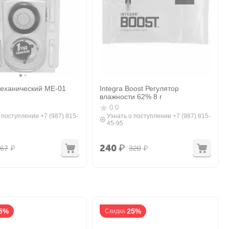
еханический МЕ-01
Integra Boost Регулятор
влажности 62% 8 г
0.0
 поступлении +7 (987) 815-
Узнать о поступлении +7 (987) 815-
45-95
240
₽
67
₽
320
₽
5%
25%
Скидка