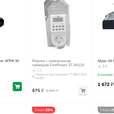
ля ЭПРА 30
Розетка с электронным
Mylar V4 
таймером FinePower ST-A0120
0.0
0.0
Узнать о поступлении +7 (987) 815-
В наличии
45-95
1 672
₽
875
₽
1 167
₽
25%
2
Скидка
Скидка