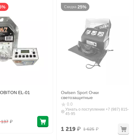
5%
25%
Скидка
OBITON EL-01
Owlsen Sport Очки
светозащитные
0.0
Узнать о поступлении +7 (987) 815-
45-95
 137
₽
1 219
₽
1 625
₽