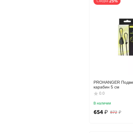
25%
Скидка
PROHANGER Подвес
карабин 5 см
0.0
В наличии
654
₽
872
₽