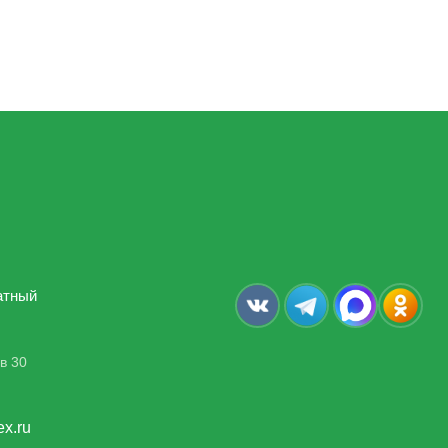
атный
в 30
ex.ru