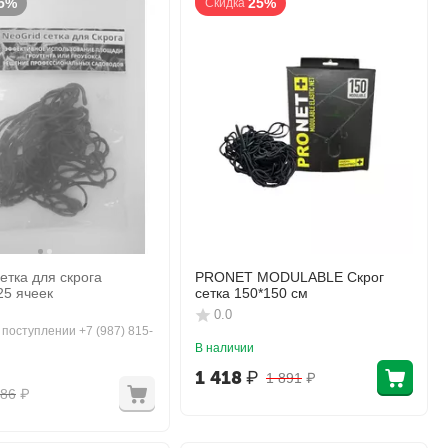
5%
25%
Скидка
етка для скрога
PRONET MODULABLE Скрог
25 ячеек
cетка 150*150 см
0.0
 поступлении +7 (987) 815-
В наличии
1 418
₽
1 891
₽
86
₽