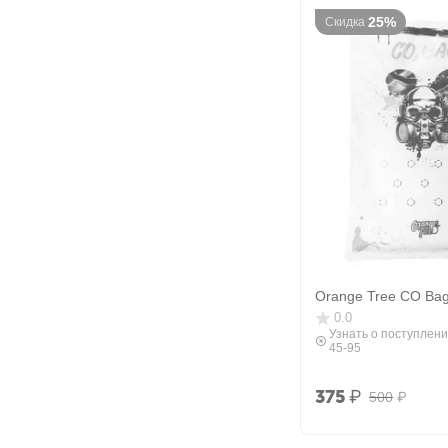
25%
Скидка
Orange Tree CO Ba
0.0
Узнать о поступлени
45-95
375
₽
500
₽