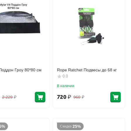
Поддон Гроу 80*80 см
Rope Ratchet Подвесы до 68 кг
0.0
В наличии
720
₽
2 229
₽
960
₽
5%
25%
Скидка