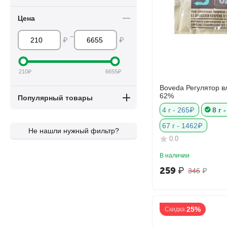
Цена
–
₽
₽
210
₽
6655
₽
Boveda Регулятор в
62%
Популярный товары
4 г - 265₽
8 г 
67 г - 1462₽
Не нашли нужный фильтр?
0.0
В наличии
259
₽
346
₽
25%
Скидка