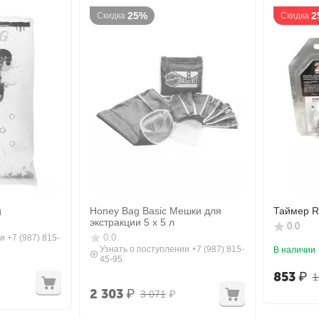
25%
2
Скидка
Скидка
g
Honey Bag Basic Мешки для
Таймер R
экстракции 5 х 5 л
0.0
0.0
и +7 (987) 815-
Узнать о поступлении +7 (987) 815-
В наличии
45-95
853
₽
1
2 303
₽
3 071
₽