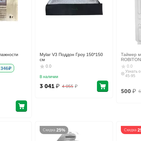
лажности
Mylar V3 Поддон Гроу 150*150
Таймер м
см
ROBITON
0.0
0.0
- 346₽
Узнать о
45-95
В наличии
3 041
₽
4 055
₽
500
₽
6
25%
2
Скидка
Скидка