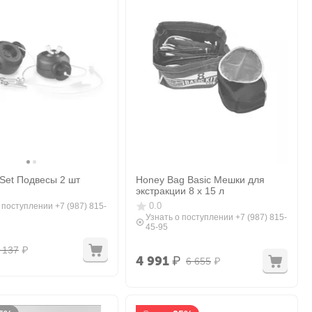
 Set Подвесы 2 шт
Honey Bag Basic Мешки для
экстракции 8 х 15 л
0.0
 поступлении +7 (987) 815-
Узнать о поступлении +7 (987) 815-
45-95
 137
₽
4 991
₽
6 655
₽