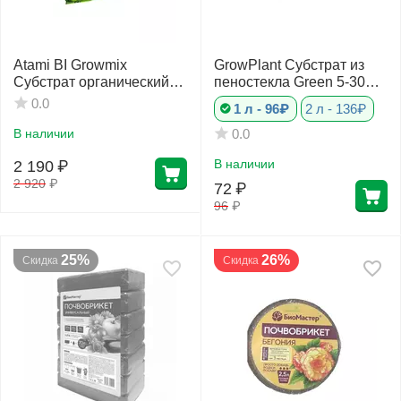
Atami BI Growmix
GrowPlant Субстрат из
Субстрат органический
пеностекла Green 5-30
50 л
мм UnoNatura
0.0
1 л - 96₽
2 л - 136₽
В наличии
0.0
В наличии
2 190
₽
2 920
₽
72
₽
96
₽
25%
26%
Скидка
Скидка