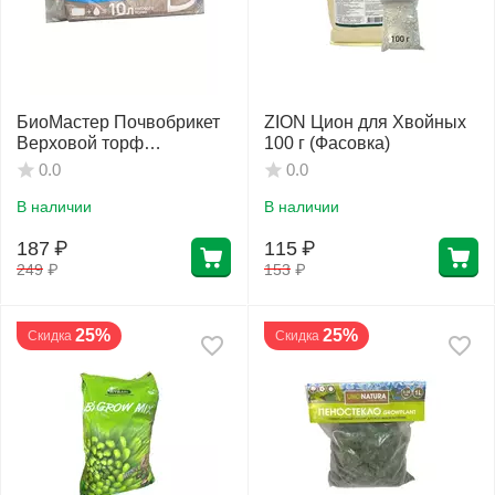
БиоМастер Почвобрикет
ZION Цион для Хвойных
Верховой торф
100 г (Фасовка)
раскисленный 10 л
0.0
0.0
В наличии
В наличии
187
₽
115
₽
249
₽
153
₽
25%
25%
Скидка
Скидка