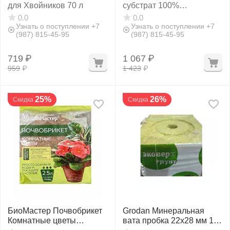
для Хвойников 70 л
субстрат 100%
измельчённый 50 л
0.0
0.0
Узнать о поступлении +7
Узнать о поступлении +7
(987) 815-45-95
(987) 815-45-95
719
₽
1 067
₽
959
₽
1 423
₽
25%
26%
Скидка
Скидка
БиоМастер Почвобрикет
Grodan Минеральная
Комнатные цветы
вата пробка 22х28 мм 1