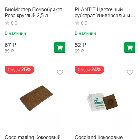
БиоМастер Почвобрикет
PLANT!T Цветочный
Роза круглый 2,5 л
субстрат Универсальный
1,5 л
0.0
0.0
В наличии
В наличии
67
₽
52
₽
89
₽
69
₽
25%
24%
Скидка
Скидка
Coco matting Кокосовый
Cocoland Кокосовые