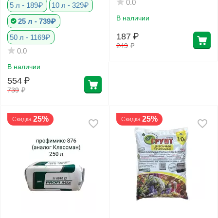
0.0
5 л - 189₽
10 л - 329₽
В наличии
25 л - 739₽
187
₽
50 л - 1169₽
249
₽
0.0
В наличии
554
₽
739
₽
25%
25%
Скидка
Скидка