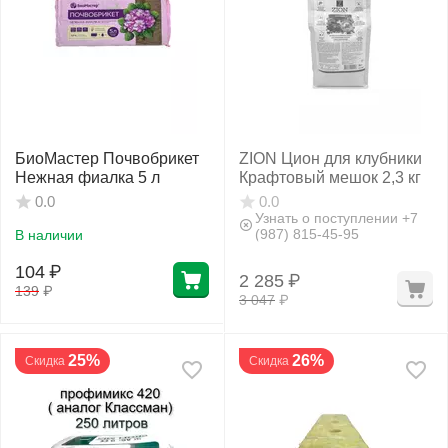
БиоМастер Почвобрикет
ZION Цион для клубники
Нежная фиалка 5 л
Крафтовый мешок 2,3 кг
0.0
0.0
Узнать о поступлении +7
(987) 815-45-95
В наличии
104
₽
2 285
₽
139
₽
3 047
₽
25%
26%
Скидка
Скидка