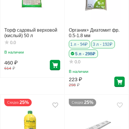
Торф садовый верховой
Органик+ Диатомит фр.
(кислый) 50 л
0.5-1.8 мм
0.0
1 л - 94₽
3 л - 192₽
В наличии
5 л - 298₽
0.0
460
₽
614
₽
В наличии
223
₽
298
₽
25%
25%
Скидка
Скидка