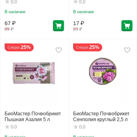
круглый 2,5 л
шт
0.0
0.0
В наличии
В наличии
67
₽
17
₽
89
₽
23
₽
25%
25%
Скидка
Скидка
БиоМастер Почвобрикет
БиоМастер Почвобрикет
Пышная Азалия 5 л
Сенполия круглый 2,5 л
0.0
0.0