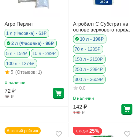
Агро Перлит
Агробалт С Субстрат на
основе верхового торфа
1 л (Фасовка) - 61₽
10 л - 190₽
2 л (Фасовка) - 96₽
70 л - 1239₽
5 л - 192₽
10 л - 289₽
150 л - 2190₽
100 л - 1274₽
250 л - 2984₽
(Отзывов: 1)
5
300 л - 3609₽
В наличии
0.0
72
₽
96
₽
В наличии
142
₽
190
₽
Высокий рейтинг
25%
Скидка