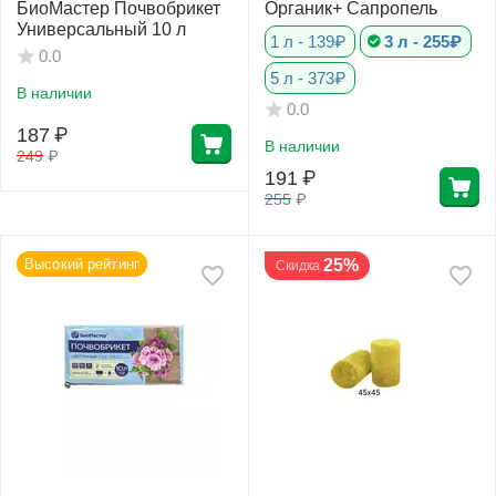
БиоМастер Почвобрикет
Органик+ Сапропель
Универсальный 10 л
1 л - 139₽
3 л - 255₽
0.0
5 л - 373₽
В наличии
0.0
187
₽
В наличии
249
₽
191
₽
255
₽
Высокий рейтинг
25%
Скидка