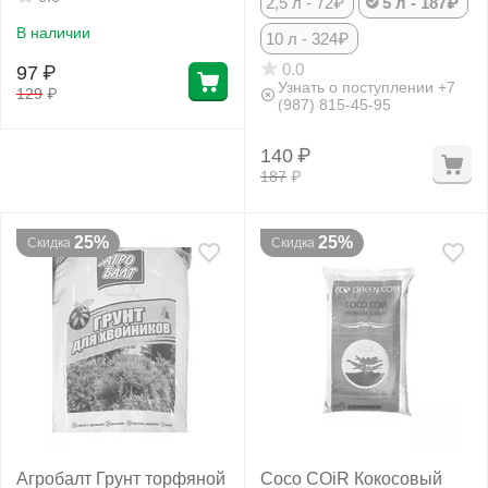
2,5 л - 72₽
5 л - 187₽
В наличии
10 л - 324₽
0.0
97
₽
Узнать о поступлении +7
129
₽
(987) 815-45-95
140
₽
187
₽
25%
25%
Скидка
Скидка
Агробалт Грунт торфяной
Coco COiR Кокосовый