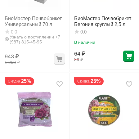
БиоМастер Почвобрикет
БиоМастер Почвобрикет
Универсальный 70 л
Бегония круглый 2,5 л
0.0
0.0
Узнать о поступлении +7
(987) 815-45-95
В наличии
64
₽
943
₽
86
₽
1 258
₽
25%
25%
Скидка
Скидка