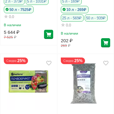
2 л - 373₽
5 л - 1031₽
5 л - 169₽
50 л - 7525₽
10 л - 269₽
0.0
25 л - 569₽
50 л - 939₽
0.0
В наличии
5 644
₽
В наличии
7 525
₽
202
₽
269
₽
25%
25%
Скидка
Скидка