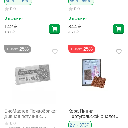
50 л - 1169₽
45 л - 890₽
0.0
0.0
В наличии
В наличии
142
₽
344
₽
189
₽
459
₽
25%
25%
Скидка
Скидка
БиоМастер Почвобрикет
Кора Пинии
Дивная петуния с
Португальской аналог
гидрогелем 10 л
Орхиаты 10-15 мм
0.0
2 л - 373₽
Узнать о поступлении +7