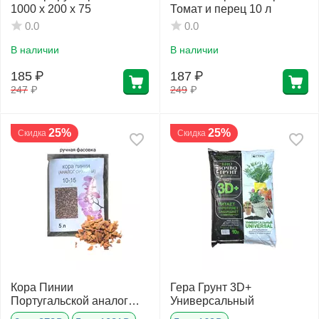
1000 х 200 х 75
Томат и перец 10 л
0.0
0.0
В наличии
В наличии
185
₽
187
₽
247
₽
249
₽
25%
25%
Скидка
Скидка
Кора Пинии
Гера Грунт 3D+
Португальской аналог
Универсальный
Орхиаты 15-25 мм