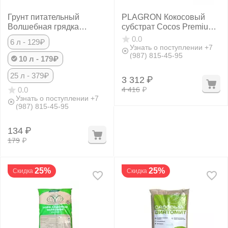
Грунт питательный
PLAGRON Кокосовый
Волшебная грядка
субстрат Cocos Premium
Универсальная
50 л
0.0
6 л - 129₽
Узнать о поступлении +7
(987) 815-45-95
10 л - 179₽
25 л - 379₽
3 312
₽
4 416
₽
0.0
Узнать о поступлении +7
(987) 815-45-95
134
₽
179
₽
25%
25%
Скидка
Скидка