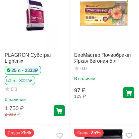
PLAGRON Субстрат
БиоМастер Почвобрикет
Lightmix
Яркая бегония 5 л
0.0
25 л - 2333₽
В наличии
50 л - 3027₽
0.0
97
₽
129
₽
В наличии
1 750
₽
2 333
₽
25%
25%
Скидка
Скидка