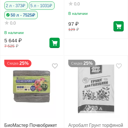
Орхиаты 6-12 мм
0.0
2 л - 373₽
5 л - 1031₽
В наличии
50 л - 7525₽
0.0
97
₽
129
₽
В наличии
5 644
₽
7 525
₽
25%
25%
Скидка
Скидка
БиоМастер Почвобрикет
Агробалт Грунт торфяной