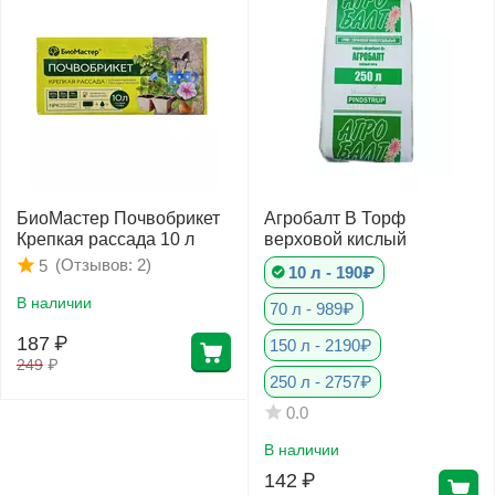
Фитолампы
БиоМастер Почвобрикет
Агробалт В Торф
Крепкая рассада 10 л
верховой кислый
(Отзывов: 2)
5
10 л - 190₽
В наличии
70 л - 989₽
187
₽
150 л - 2190₽
249
₽
250 л - 2757₽
0.0
В наличии
142
₽