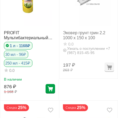
PROFIT
Эковер грунт грин 2.2
Мультибактериальный
1000 х 150 х 100
комплекс -
0.0
1 л - 1168₽
ПочвоУлучшитель
Узнать о поступлении +7
(987) 815-45-95
30 мл - 96₽
250 мл - 415₽
197
₽
263
₽
0.0
В наличии
876
₽
1 168
₽
25%
25%
Скидка
Скидка