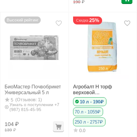
190
₽
Высокий рейтинг
25%
Скидка
БиоМастер Почвобрикет
Агробалт Н торф
Универсальный 5 л
верховой
нейтрализованный
(Отзывов: 1)
5
10 л - 190₽
Узнать о поступлении +7
(987) 815-45-95
70 л - 1059₽
250 л - 2757₽
104
₽
139
₽
0.0