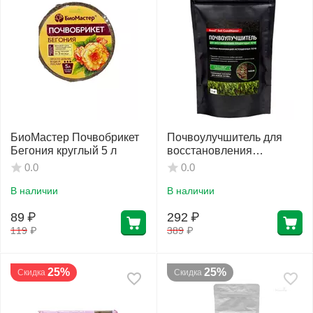
БиоМастер Почвобрикет
Почвоулучшитель для
Бегония круглый 5 л
восстановления
плодородия почв СЖ
0.0
0.0
Reasil Soil Conditioner 1
кг
В наличии
В наличии
89
₽
292
₽
119
₽
389
₽
25%
25%
Скидка
Скидка