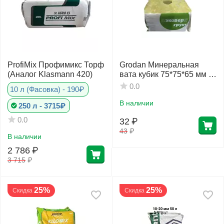
ProfiMix Профимикс Торф
Grodan Минеральная
(Аналог Klasmann 420)
вата кубик 75*75*65 мм 1
шт
0.0
10 л (Фасовка) - 190₽
В наличии
250 л - 3715₽
0.0
32
₽
43
₽
В наличии
2 786
₽
3 715
₽
25%
25%
Скидка
Скидка