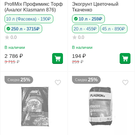
ProfiMix Профимикс Торф
Экогрунт Цветочный
(Аналог Klasmann 876)
Ткаченко
10 л (Фасовка) - 190₽
10 л - 259₽
250 л - 3715₽
20 л - 459₽
45 л - 890₽
0.0
0.0
В наличии
В наличии
2 786
₽
194
₽
3 715
₽
259
₽
25%
25%
Скидка
Скидка