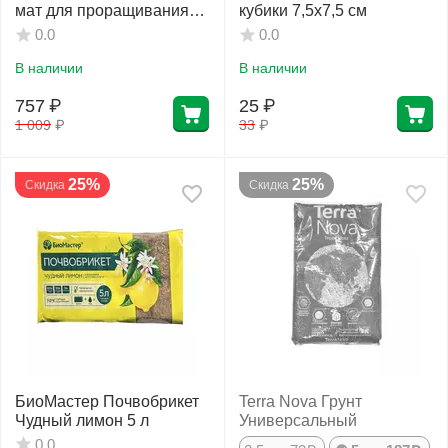
мат для проращивания
кубики 7,5х7,5 см
семян рассады
0.0
0.0
микрозелени 58*51*3 см
В наличии
В наличии
757
₽
25
₽
1 009
₽
33
₽
25%
25%
Скидка
Скидка
БиоМастер Почвобрикет
Terra Nova Грунт
Чудный лимон 5 л
Универсальный
0.0