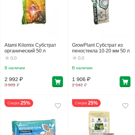
Atami Kilomix Cубстрат
GrowPlant Субстрат из
органический 50 л
пеностекла 10-20 мм 50 л
0.0
0.0
В наличии
В наличии
2 992
₽
1 906
₽
3 989
₽
2 542
₽
25%
25%
Скидка
Скидка