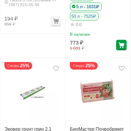
(987) 815-45-95
5 л - 1031₽
50 л - 7525₽
194
₽
259
₽
0.0
В наличии
773
₽
1 031
₽
25%
25%
Скидка
Скидка
Эковер грунт грин 2.1
БиоМастер Почвобрикет