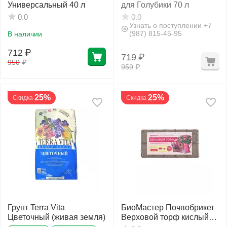
Универсальный 40 л
для Голубики 70 л
0.0
0.0
Узнать о поступлении +7
(987) 815-45-95
В наличии
712
₽
719
₽
950
₽
959
₽
25%
25%
Скидка
Скидка
Грунт Terra Vita
БиоМастер Почвобрикет
Цветочный (живая земля)
Верховой торф кислый
10 л