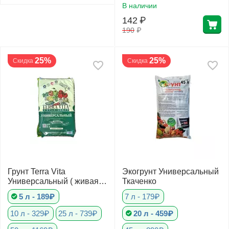
В наличии
142
₽
190
₽
25%
25%
Скидка
Скидка
Грунт Terra Vita
Экогрунт Универсальный
Универсальный ( живая
Ткаченко
земля)
5 л - 189₽
7 л - 179₽
10 л - 329₽
25 л - 739₽
20 л - 459₽