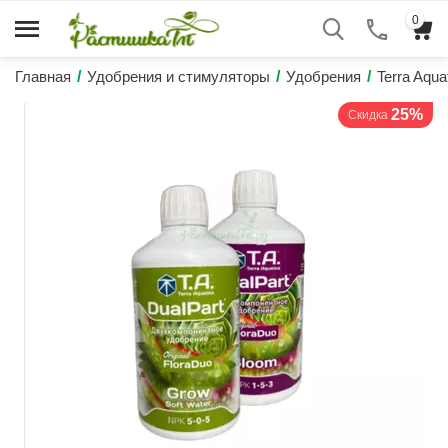
0
Главная
/
Удобрения и стимуляторы
/
Удобрения
/
Terra Aqu
25%
Скидка