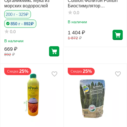
ОрганикМикс Мука из
Cultifort Фолитон Foliton
морских водорослей
Биостимулятор
метаболизма 250 мл
0.0
200 г - 329₽
В наличии
850 г - 892₽
0.0
1 404
₽
1 872
₽
В наличии
669
₽
892
₽
25%
25%
Скидка
Скидка