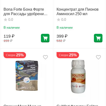
Bona Forte Бона Форте
Концентрат для Пионов
для Рассады удобрение с
Аминосил 250 мл
аминокислотами 100 г
0.0
0.0
В наличии
В наличии
119
₽
399
₽
159
₽
532
₽
25%
25%
Скидка
Скидка