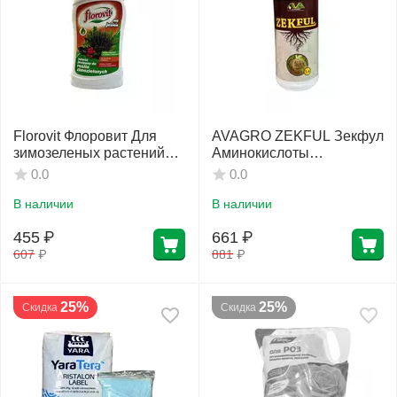
Florovit Флоровит Для
AVAGRO ZEKFUL Зекфул
зимозеленых растений
Аминокислоты
осенний, жидкое 1 кг
Антистресс 1 л
0.0
0.0
В наличии
В наличии
455
₽
661
₽
607
₽
881
₽
25%
25%
Скидка
Скидка