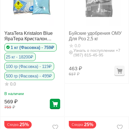
YaraTera Kristalon Blue
Буйские удобрения ОМУ
ЯраТера Кристалон
Для Роз 2,5 кг
Голубой 19-6-20
0.0
1 кг (Фасовка) - 759₽
Узнать о поступлении +7
(987) 815-45-95
25 кг - 18200₽
100 гр (Фасовка) - 119₽
463
₽
617
₽
500 гр (Фасовка) - 499₽
0.0
В наличии
569
₽
759
₽
25%
25%
Скидка
Скидка