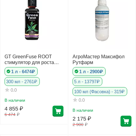
GT GreenFuse ROOT
АгроМастер Максифол
стимулятор для роста
Рутфарм
корней
1 л - 6474₽
1 л - 2900₽
300 мл - 2761₽
5 л - 13797₽
0.0
100 мл (Фасовка) - 319₽
0.0
В наличии
4 855
₽
В наличии
6 474
₽
2 175
₽
2 900
₽