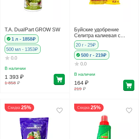
T.A. DualPart GROW SW
Буйские удобрение
Селитра калиевая с
1 л - 1858₽
микроэлементами
20 г - 29₽
500 мл - 1353₽
500 г - 219₽
0.0
0.0
В наличии
В наличии
1 393
₽
164
₽
1 858
₽
219
₽
25%
25%
Скидка
Скидка