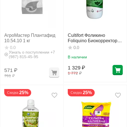
АгроМастер Плантафид
Cultifort Фоликино
10.54.10 1 кг
Foliquino Биокорректор
дефицита питания 250 мл
0.0
0.0
Узнать о поступлении +7
(987) 815-45-95
В наличии
1 329
₽
571
₽
1 772
₽
761
₽
25%
25%
Скидка
Скидка