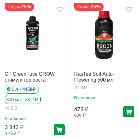
25%
25%
Скидка
Скидка
GT GreenFuse GROW
RasTea Soil Auto-
стимулятор роста
Flowering 500 мл
0.0
1 л - 4458₽
В наличии
300 мл - 2814₽
0.0
478
₽
638
₽
В наличии
3 343
₽
4 458
₽