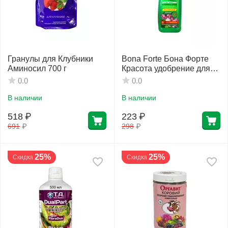
Гранулы для Клубники
Bona Forte Бона Форте
Аминосил 700 г
Красота удобрение для
Петуний 285 мл
0.0
0.0
В наличии
В наличии
518
₽
223
₽
691
₽
298
₽
25%
25%
Скидка
Скидка