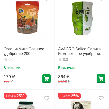
Фитолампы
ОрганикМикс Осеннее
AVAGRO Salica Салика
удобрение 200 г
Комплексное удобрение
11.06.40 1 кг
0.0
0.0
В наличии
В наличии
179
₽
864
₽
239
₽
1 152
₽
25%
25%
Скидка
Скидка