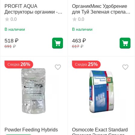
PROFIT AQUA
ОрганикМикс Удобрение
Деструкторы органики -
для Туй Зеленая стрела
АнтиСтерня 500 мл
850 г
0.0
0.0
В наличии
В наличии
518
₽
463
₽
691
₽
617
₽
26%
25%
Скидка
Скидка
Powder Feeding Hybrids
Osmocote Exact Standard