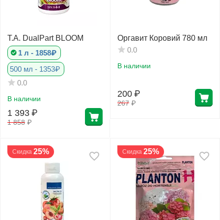
T.A. DualPart BLOOM
Оргавит Коровий 780 мл
0.0
1 л - 1858₽
В наличии
500 мл - 1353₽
0.0
200
₽
В наличии
267
₽
1 393
₽
1 858
₽
25%
25%
Скидка
Скидка