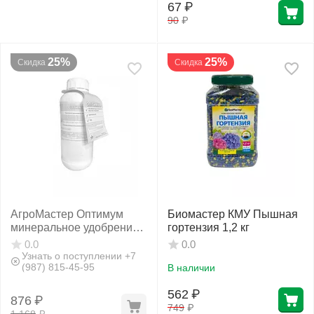
67
₽
90
₽
25%
25%
Скидка
Скидка
АгроМастер Оптимум
Биомастер КМУ Пышная
минеральное удобрение
гортензия 1,2 кг
с индикатором pH 1 л
0.0
0.0
Узнать о поступлении +7
(987) 815-45-95
В наличии
562
₽
876
₽
749
₽
1 168
₽