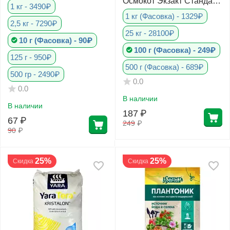
Осмокот Экзакт Стандарт
1 кг - 3490₽
3-4 мес
1 кг (Фасовка) - 1329₽
2,5 кг - 7290₽
25 кг - 28100₽
10 г (Фасовка) - 90₽
100 г (Фасовка) - 249₽
125 г - 950₽
500 г (Фасовка) - 689₽
500 гр - 2490₽
0.0
0.0
В наличии
В наличии
187
₽
67
₽
249
₽
90
₽
25%
25%
Скидка
Скидка