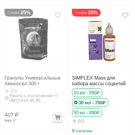
25%
25%
Скидка
Скидка
Гранулы Универсальные
SIMPLEX Mass для
Аминосил 300 г
набора массы соцветий
0.0
10 мл - 590₽
Узнать о поступлении +7
(987) 815-45-95
30 мл - 790₽
50 мл - 890₽
407
₽
543
₽
0.0
В наличии