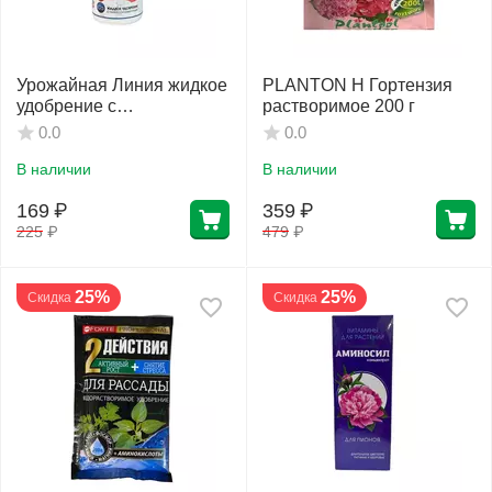
Урожайная Линия жидкое
PLANTON H Гортензия
удобрение с
растворимое 200 г
микроэлементами Экстра
0.0
0.0
Ca 100 мл
В наличии
В наличии
169
₽
359
₽
225
₽
479
₽
25%
25%
Скидка
Скидка