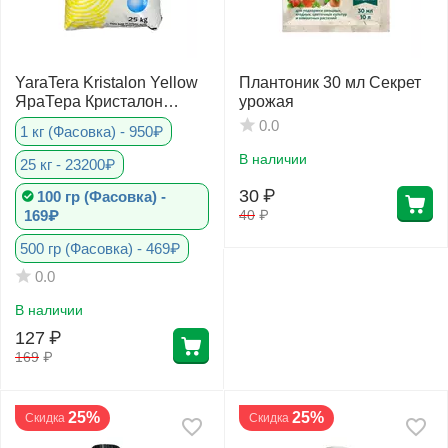
YaraTera Kristalon Yellow
Плантоник 30 мл Секрет
ЯраТера Кристалон
урожая
Желтый 13-40-13+micro
0.0
1 кг (Фасовка) - 950₽
В наличии
25 кг - 23200₽
30
₽
100 гр (Фасовка) -
169₽
40
₽
500 гр (Фасовка) - 469₽
0.0
В наличии
127
₽
169
₽
25%
25%
Скидка
Скидка