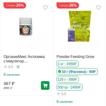
25%
26%
Скидка
Скидка
ОрганикМикс Антизима
Powder Feeding Grow
стимулятор
1 кг - 3490₽
морозостойкости 24 г
0.0
10 г (Фасовка) - 90₽
В наличии
125 г - 990₽
367
₽
500 гр - 2490₽
490
₽
0.0
В наличии