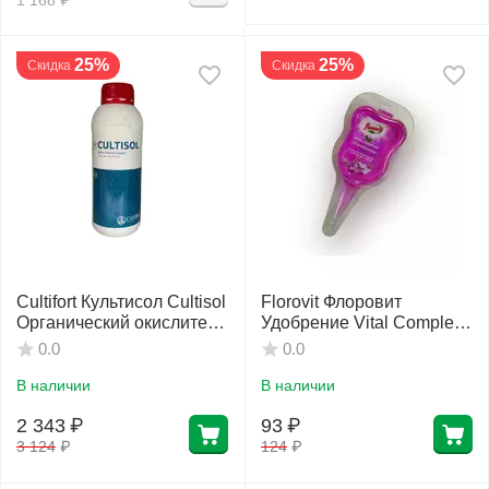
25%
25%
Скидка
Скидка
Cultifort Культисол Cultisol
Florovit Флоровит
Органический окислитель
Удобрение Vital Complex
1 л
для орхидей 30 мл
0.0
0.0
В наличии
В наличии
2 343
₽
93
₽
3 124
₽
124
₽