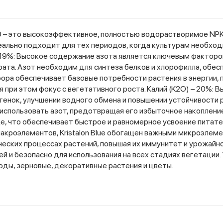
-6-20 – это высокоэффективное, полностью водорастворимое N
еально подходит для тех периодов, когда культурам необход
– 19%: Высокое содержание азота является ключевым факторо
ата. Азот необходим для синтеза белков и хлорофилла, обес
ора обеспечивает базовые потребности растения в энергии,
при этом фокус с вегетативного роста. Калий (K2O) – 20%: 
стенок, улучшении водного обмена и повышении устойчивости 
использовать азот, предотвращая его избыточное накопление
е, что обеспечивает быстрое и равномерное усвоение питат
кроэлементов, Kristalon Blue обогащен важными микроэлемент
еских процессах растений, повышая их иммунитет и урожайно
й и безопасно для использования на всех стадиях вегетации
оды, зерновые, декоративные растения и цветы.