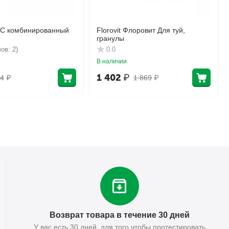
КС комбинированный
Florovit Флоровит Для туй,
гранулы
ов: 2)
0.0
В наличии
1 402
₽
4
₽
1 869
₽
Возврат товара в течение 30 дней
У вас есть 30 дней, для того чтобы протестировать