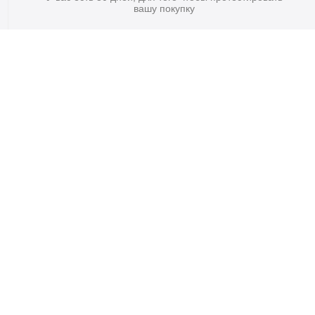
вашу покупку
атный
в 30