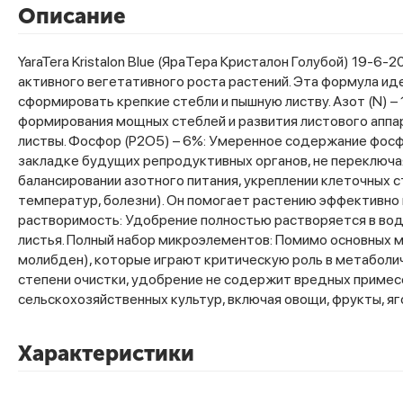
Описание
YaraTera Kristalon Blue (ЯраТера Кристалон Голубой) 19
активного вегетативного роста растений. Эта формула ид
сформировать крепкие стебли и пышную листву. Азот (N) 
формирования мощных стеблей и развития листового аппар
листвы. Фосфор (P2O5) – 6%: Умеренное содержание фосф
закладке будущих репродуктивных органов, не переключая 
балансировании азотного питания, укреплении клеточных 
температур, болезни). Он помогает растению эффективно 
растворимость: Удобрение полностью растворяется в вод
листья. Полный набор микроэлементов: Помимо основных ма
молибден), которые играют критическую роль в метаболич
степени очистки, удобрение не содержит вредных примесе
сельскохозяйственных культур, включая овощи, фрукты, яг
Характеристики