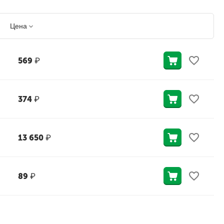
Цена
569
₽
374
₽
13 650
₽
89
₽