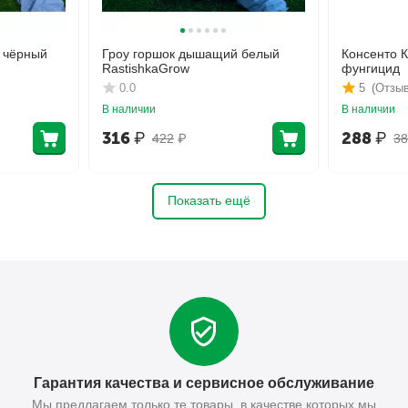
 чёрный
Гроу горшок дышащий белый
Консенто 
RastishkaGrow
фунгицид
0.0
5
(Отзыв
В наличии
В наличии
316
₽
288
₽
422
₽
38
Показать ещё
Гарантия качества и сервисное обслуживание
Мы предлагаем только те товары, в качестве которых мы