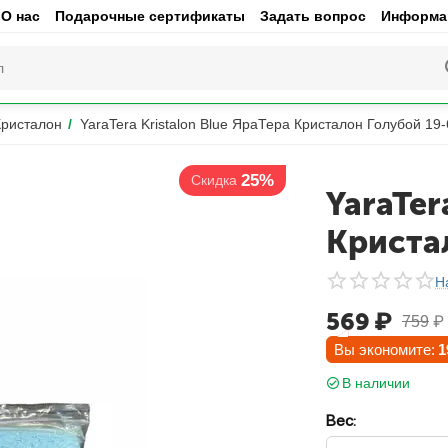
О нас
Подарочные сертификаты
Задать вопрос
Информац
Кристалон
/
YaraTera Kristalon Blue ЯраТера Кристалон Голубой 19-
25%
Скидка
YaraTer
Криста
Н
569
₽
759
₽
Вы экономите:
1
В наличии
Вес: