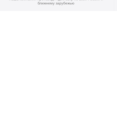
ближнему зарубежью
Главная
Договор-Оферта
Покупателям
ОПТ.продажи