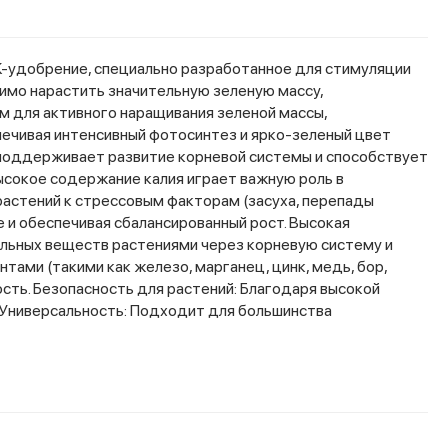
PK-удобрение, специально разработанное для стимуляции
имо нарастить значительную зеленую массу,
м для активного наращивания зеленой массы,
печивая интенсивный фотосинтез и ярко-зеленый цвет
 поддерживает развитие корневой системы и способствует
Высокое содержание калия играет важную роль в
растений к стрессовым факторам (засуха, перепады
 и обеспечивая сбалансированный рост. Высокая
ельных веществ растениями через корневую систему и
ами (такими как железо, марганец, цинк, медь, бор,
сть. Безопасность для растений: Благодаря высокой
. Универсальность: Подходит для большинства