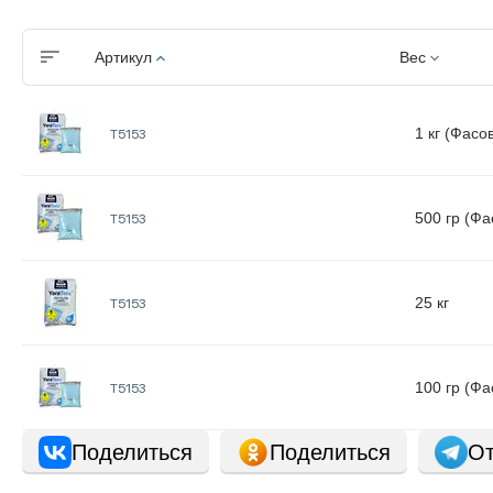
Артикул
Вес
1 кг (Фасо
Т5153
500 гр (Фа
Т5153
25 кг
Т5153
100 гр (Фа
Т5153
Поделиться
Поделиться
От