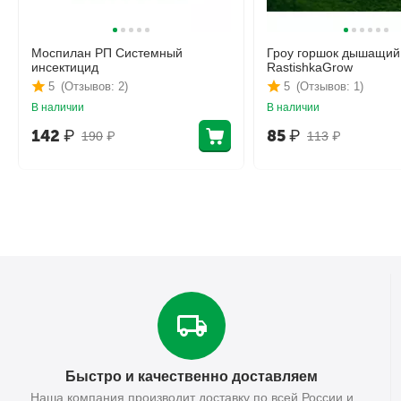
Моспилан РП Системный
Гроу горшок дышащий
инсектицид
RastishkaGrow
5
(Отзывов: 2)
5
(Отзывов: 1)
В наличии
В наличии
142
₽
85
₽
190
₽
113
₽
Быстро и качественно доставляем
Наша компания производит доставку по всей России и