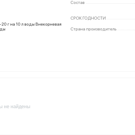
Состав
СРОК ГОДНОСТИ
 10 л воды Внекорневая
оды
Страна производитель
ы не найдены