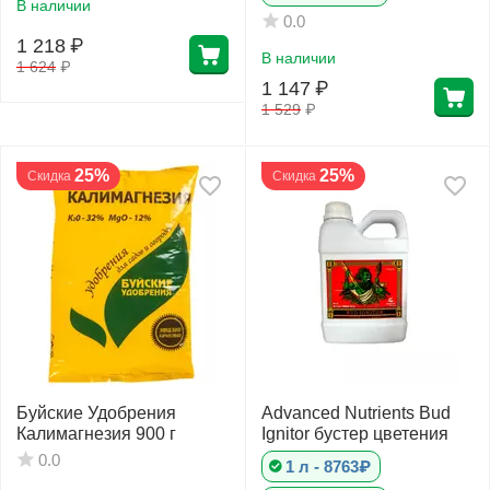
В наличии
0.0
1 218
₽
В наличии
1 624
₽
1 147
₽
1 529
₽
25%
25%
Скидка
Скидка
Буйские Удобрения
Advanced Nutrients Bud
Калимагнезия 900 г
Ignitor бустер цветения
0.0
1 л - 8763₽