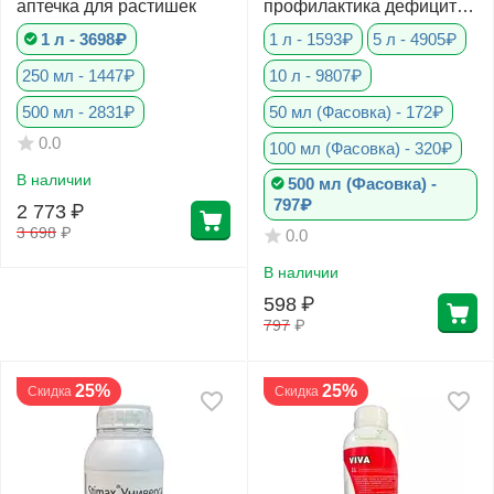
аптечка для растишек
профилактика дефицита
бора
1 л - 3698₽
1 л - 1593₽
5 л - 4905₽
250 мл - 1447₽
10 л - 9807₽
500 мл - 2831₽
50 мл (Фасовка) - 172₽
0.0
100 мл (Фасовка) - 320₽
В наличии
500 мл (Фасовка) -
797₽
2 773
₽
3 698
₽
0.0
В наличии
598
₽
797
₽
25%
25%
Скидка
Скидка