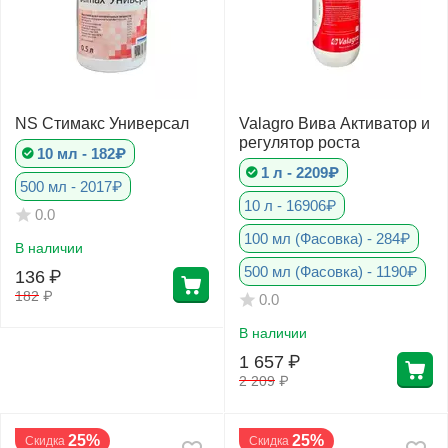
NS Стимакс Универсал
Valagro Вива Активатор и
регулятор роста
10 мл - 182₽
1 л - 2209₽
500 мл - 2017₽
10 л - 16906₽
0.0
100 мл (Фасовка) - 284₽
В наличии
500 мл (Фасовка) - 1190₽
136
₽
182
₽
0.0
В наличии
1 657
₽
2 209
₽
25%
25%
Скидка
Скидка