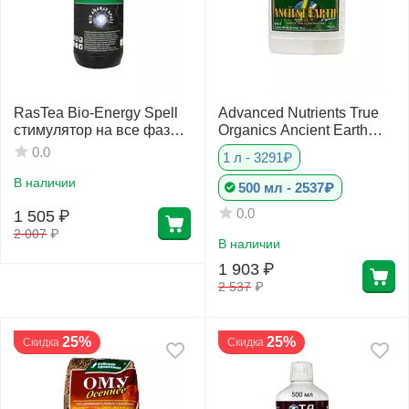
RasTea Bio-Energy Spell
Advanced Nutrients True
стимулятор на все фазы
Organics Ancient Earth
1 л
OIM полезные
0.0
1 л - 3291₽
органические кислоты
В наличии
500 мл - 2537₽
0.0
1 505
₽
2 007
₽
В наличии
1 903
₽
2 537
₽
25%
25%
Скидка
Скидка