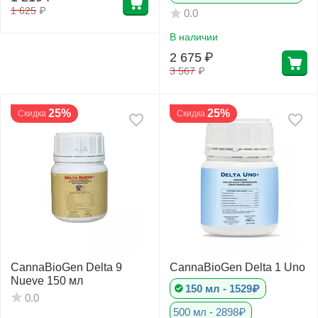
1 625
₽
0.0
В наличии
Фитолампы
2 675
₽
3 567
₽
25%
25%
Скидка
Скидка
CannaBioGen Delta 9
CannaBioGen Delta 1 Uno
Nueve 150 мл
150 мл - 1529₽
0.0
500 мл - 2898₽