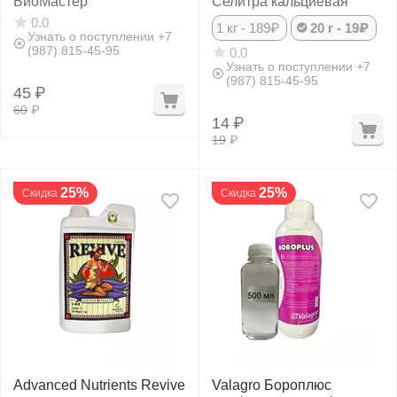
БиоМастер
Селитра кальциевая
0.0
1 кг - 189₽
20 г - 19₽
Узнать о поступлении +7
(987) 815-45-95
0.0
Узнать о поступлении +7
(987) 815-45-95
45
₽
60
₽
14
₽
19
₽
25%
25%
Скидка
Скидка
Advanced Nutrients Revive
Valagro Бороплюс