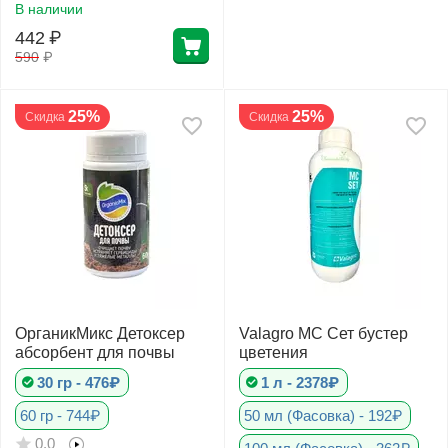
В наличии
442
₽
590
₽
25%
25%
Скидка
Скидка
ОрганикМикс Детоксер
Valagro МС Сет бустер
абсорбент для почвы
цветения
30 гр - 476₽
1 л - 2378₽
60 гр - 744₽
50 мл (Фасовка) - 192₽
0.0