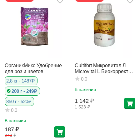
ОрганикМикс Удобрение
Cultifort Микровитал Л
для роз и цветов
Microvital L Биокорректор
дефицита питания 500 мл
0.0
2,8 кг - 1487₽
В наличии
200 г - 249₽
1 142
₽
850 г - 520₽
1 523
₽
0.0
В наличии
187
₽
249
₽