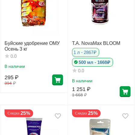
Буйские удобрение ОМУ
T.A. NovaMax BLOOM
Осень 3 кг
1 л - 2867₽
0.0
500 мл - 1668₽
В наличии
0.0
295
₽
В наличии
394
₽
1 251
₽
1 668
₽
25%
25%
Скидка
Скидка