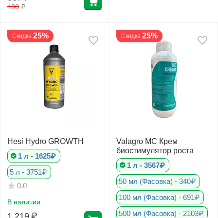
490
₽
25%
25%
Скидка
Скидка
Hesi Hydro GROWTH
Valagro МС Крем
биостимулятор роста
1 л - 1625₽
1 л - 3567₽
5 л - 3751₽
50 мл (Фасовка) - 340₽
0.0
100 мл (Фасовка) - 691₽
В наличии
500 мл (Фасовка) - 2103₽
1 219
₽