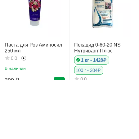
Паста для Роз Аминосил
Пекацид 0-60-20 NS
250 мл
Нутривант Плюс
0.0
1 кг - 1428₽
В наличии
100 г - 304₽
0.0
399
₽
532
₽
В наличии
1 071
₽
1 428
₽
25%
25%
Скидка
Скидка