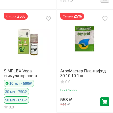
2 867
₽
25%
25%
Скидка
Скидка
SIMPLEX Vega
АгроМастер Плантафид
стимулятор роста
30.10.10 1 кг
0.0
10 мл - 590₽
В наличии
30 мл - 790₽
558
₽
50 мл - 890₽
744
₽
0.0