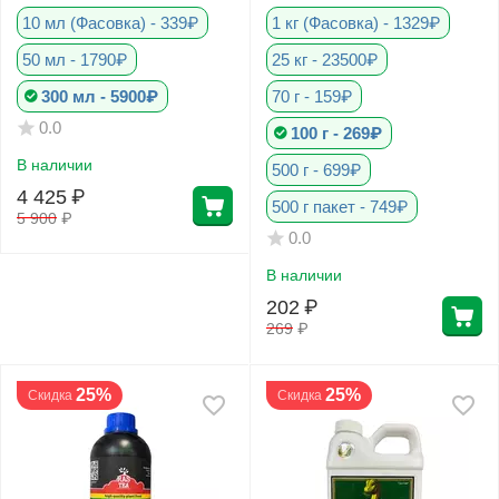
растений
10 мл (Фасовка) - 339₽
1 кг (Фасовка) - 1329₽
50 мл - 1790₽
25 кг - 23500₽
300 мл - 5900₽
70 г - 159₽
0.0
100 г - 269₽
В наличии
500 г - 699₽
4 425
₽
500 г пакет - 749₽
5 900
₽
0.0
В наличии
202
₽
269
₽
25%
25%
Скидка
Скидка