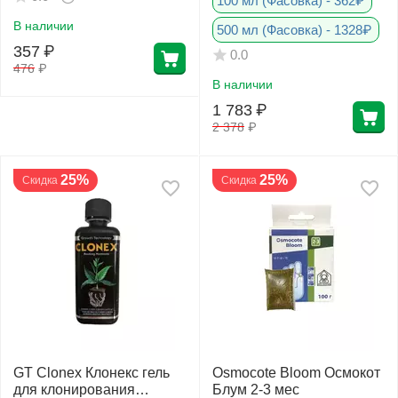
100 мл (Фасовка) - 362₽
В наличии
500 мл (Фасовка) - 1328₽
357
₽
0.0
476
₽
В наличии
1 783
₽
2 378
₽
25%
25%
Скидка
Скидка
GT Clonex Клонекс гель
Osmocote Bloom Осмокот
для клонирования
Блум 2-3 мес