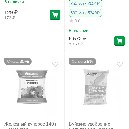
В наличии
250 мл - 2654₽
129
₽
500 мл - 5349₽
172
₽
0.0
В наличии
6 572
₽
8 763
₽
25%
26%
Скидка
Скидка
Железный купорос 140 г
Буйские удобрение