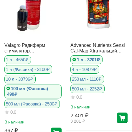
Valagro Радифарм
Advanced Nutrients Sensi
стимулятор
Cal-Mag Xtra кальций
корнеобразования
магний + аминокислоты
1 л - 4650₽
1 л - 3201₽
1 л (Фасовка) - 3100₽
4 л - 10879₽
10 л - 39796₽
250 мл - 1110₽
100 мл (Фасовка) -
500 мл - 2252₽
490₽
0.0
500 мл (Фасовка) - 2500₽
В наличии
0.0
2 401
₽
3 201
₽
В наличии
367
₽