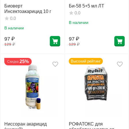
Биоверт
Би-58 5+5 мл ЛТ
Инсектоакарицид 10 г
0.0
0.0
В наличии
В наличии
97
₽
97
₽
129
₽
129
₽
25%
Высокий рейтинг
Скидка
Ниссоран акарицид
РОФАТОКС для