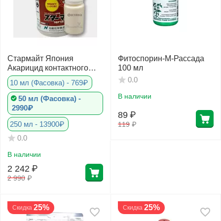
Стармайт Япония
Фитоспорин-М-Рассада
Акарицид контактного
100 мл
действия
0.0
10 мл (Фасовка) - 769₽
В наличии
50 мл (Фасовка) -
2990₽
89
₽
250 мл - 13900₽
119
₽
0.0
В наличии
2 242
₽
2 990
₽
25%
25%
Скидка
Скидка