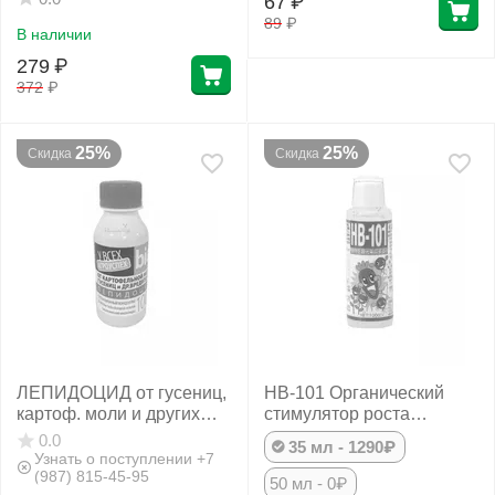
67
₽
89
₽
В наличии
279
₽
372
₽
25%
25%
Скидка
Скидка
ЛЕПИДОЦИД от гусениц,
НВ-101 Органический
картоф. моли и других
стимулятор роста
вредителей 100 мл
растений Япония
0.0
35 мл - 1290₽
АГРОУСПЕХ
Узнать о поступлении +7
(987) 815-45-95
50 мл - 0₽