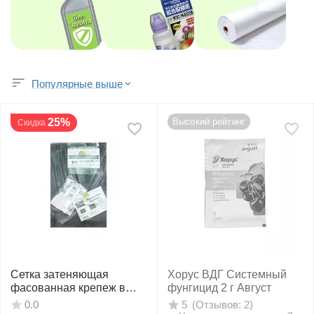
Популярные выше
25%
Высокий рейтинг
Скидка
Сетка затеняющая
Хорус ВДГ Системный
фасованная крепеж в
фунгицид 2 г Август
комплекте 55% 4х6м
(Отзывов: 2)
0.0
5