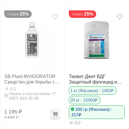
25%
25%
Скидка
Скидка
SB Plant INVIGORATOR
Тиовит Джет ВДГ
Средство для борьбы с
Защитный фунгицид и
вредителями и
акарицид
0.0
1 кг (Фасовка) - 1482₽
болезнями
Узнать о поступлении +7
(987) 815-45-95
20 кг - 15900₽
100 гр (Фасовка) -
1 195
₽
217₽
1 593
₽
0.0