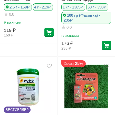
почвенный
2,5 г - 159₽
4 г - 219₽
1 кг - 1389₽
50 г - 390₽
0.0
100 гр (Фасовка) -
235₽
В наличии
0.0
119
₽
159
₽
В наличии
176
₽
235
₽
25%
Скидка
БЕСТСЕЛЛЕР