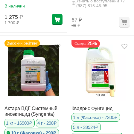
ХозАгро
Узнать о поступлении +7
(987) 815-45-95
В наличии
1 275
₽
67
₽
1 700
₽
89
₽
Высокий рейтинг
25%
Скидка
Актара ВДГ Системный
Квадрис Фунгицид
инсектицид (Syngenta)
1 л (Фасовка) - 7300₽
1 кг - 16900₽
4 г - 298₽
5 л - 39924₽
10 г (Фасовка) - 290₽