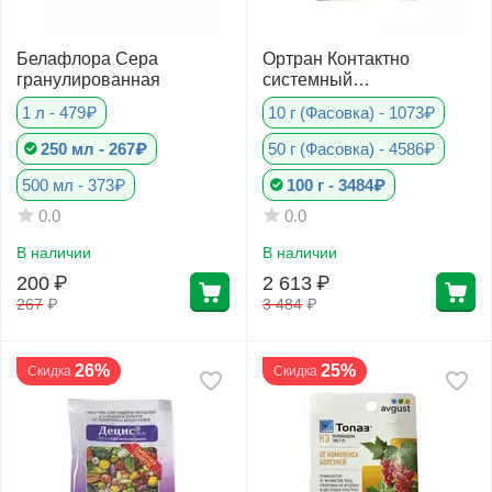
Белафлора Сера
Ортран Контактно
гранулированная
системный
инсектоакарицид Япония
1 л - 479₽
10 г (Фасовка) - 1073₽
250 мл - 267₽
50 г (Фасовка) - 4586₽
500 мл - 373₽
100 г - 3484₽
0.0
0.0
В наличии
В наличии
200
₽
2 613
₽
267
₽
3 484
₽
26%
25%
Скидка
Скидка