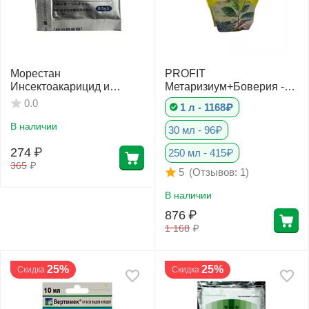
Морестан
PROFIT
Инсектоакарицид и
Метаризиум+Боверия -
фунгицид Япония 0,5 г
Защита комплексная
0.0
1 л - 1168₽
В наличии
30 мл - 96₽
274
₽
250 мл - 415₽
365
₽
(Отзывов: 1)
5
В наличии
876
₽
1 168
₽
25%
25%
Скидка
Скидка