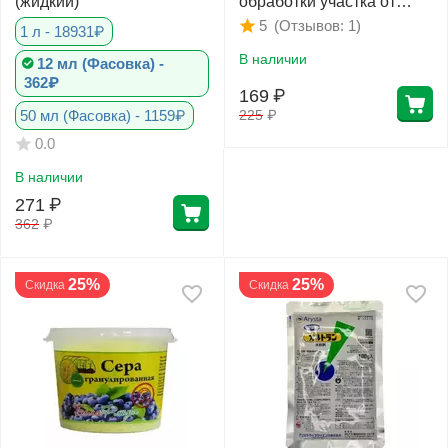
(жидкий)
обработки участка от
почвенных вредителей
(Отзывов: 1)
5
1 л - 18931₽
гранулы 600 г РУБИТ
В наличии
12 мл (Фасовка) -
362₽
169
₽
50 мл (Фасовка) - 1159₽
225
₽
0.0
В наличии
271
₽
362
₽
25%
25%
Скидка
Скидка