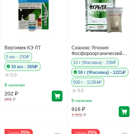
Вертимек КЭ ЛТ
Сианокс Япония
Фосфороорганический
5 мл - 193₽
инсектицид
10 г (Фасовка) - 298₽
10 мл - 269₽
50 г (Фасовка) - 1221₽
0.0
500 г - 11384₽
В наличии
0.0
202
₽
269
₽
В наличии
916
₽
1 221
₽
25%
25%
Скидка
Скидка