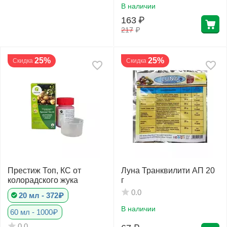
В наличии
163
₽
217
₽
25%
25%
Скидка
Скидка
Престиж Топ, КС от
Луна Транквилити АП 20
колорадского жука
г
0.0
20 мл - 372₽
В наличии
60 мл - 1000₽
0.0