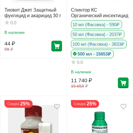
Тиовит Джет Защитный
Спинтор КС
фунгицид и акарицид 30 г
Органический инсектицид
0.0
10 мл (Фасовка) - 590₽
В наличии
50 мл (Фасовка) - 2037₽
44
₽
100 мл (Фасовка) - 3833₽
59
₽
500 мл - 15653₽
0.0
В наличии
11 740
₽
15 653
₽
25%
25%
Скидка
Скидка