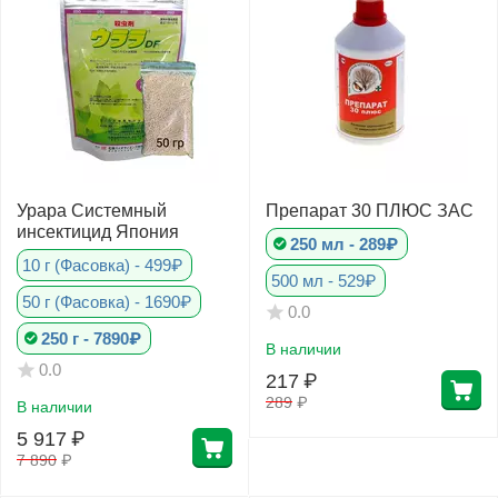
Урара Системный
Препарат 30 ПЛЮС ЗАС
инсектицид Япония
250 мл - 289₽
10 г (Фасовка) - 499₽
500 мл - 529₽
50 г (Фасовка) - 1690₽
0.0
250 г - 7890₽
В наличии
0.0
217
₽
289
₽
В наличии
5 917
₽
7 890
₽