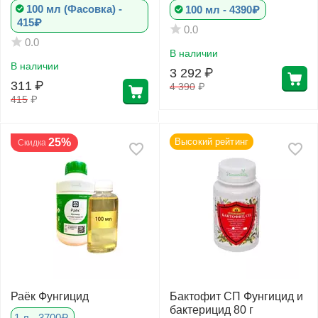
100 мл (Фасовка) -
100 мл - 4390₽
415₽
0.0
0.0
В наличии
В наличии
3 292
₽
311
₽
4 390
₽
415
₽
25%
Высокий рейтинг
Скидка
Раёк Фунгицид
Бактофит СП Фунгицид и
бактерицид 80 г
1 л - 3700₽