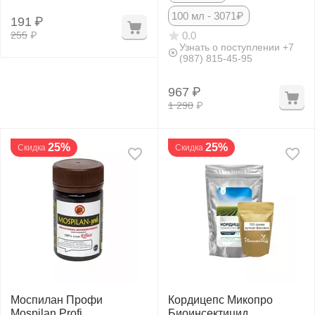
100 мл - 3071₽
191
₽
255
₽
0.0
Узнать о поступлении +7
(987) 815-45-95
967
₽
1 290
₽
25%
25%
Скидка
Скидка
Моспилан Профи
Кордицепс Микопро
Mospilan Profi
Биоинсектицид