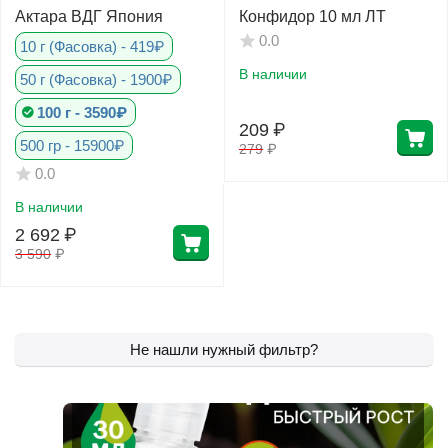
Актара ВДГ Япония
Конфидор 10 мл ЛТ
0.0
10 г (Фасовка) - 419₽
В наличии
50 г (Фасовка) - 1900₽
100 г - 3590₽
209
₽
500 гр - 15900₽
279
₽
0.0
В наличии
2 692
₽
3 590
₽
Не нашли нужный фильтр?