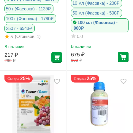
10 мл (Фасовка) - 200₽
50 г (Фасовка) - 1139₽
50 мл (Фасовка) - 500₽
100 г (Фасовка) - 1790₽
Фитолампы
100 мл (Фасовка) -
900₽
250 г - 6943₽
0.0
(Отзывов: 1)
5
В наличии
В наличии
675
₽
217
₽
900
₽
290
₽
25%
25%
Скидка
Скидка