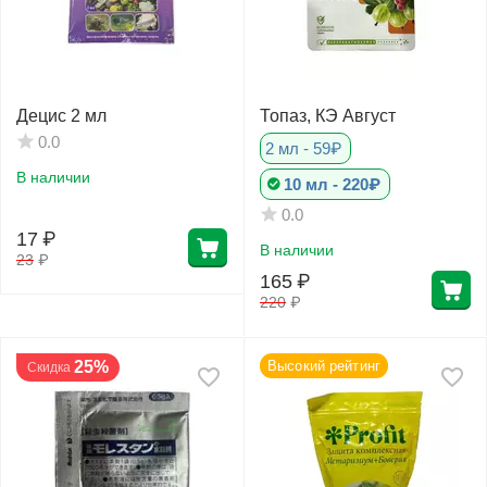
Децис 2 мл
Топаз, КЭ Август
0.0
2 мл - 59₽
В наличии
10 мл - 220₽
0.0
17
₽
В наличии
23
₽
165
₽
220
₽
25%
Высокий рейтинг
Скидка