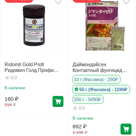
Ridomil Gold Profi
Даймондайсен
Ридомил Голд Профи
Контактный фунгицид
12,5 г
широкого спектра
0.0
10 г (Фасовка) - 290₽
действия Япония
В наличии
50 г (Фасовка) - 1190₽
160
₽
250 г - 5490₽
214
₽
0.0
В наличии
892
₽
1 190
₽