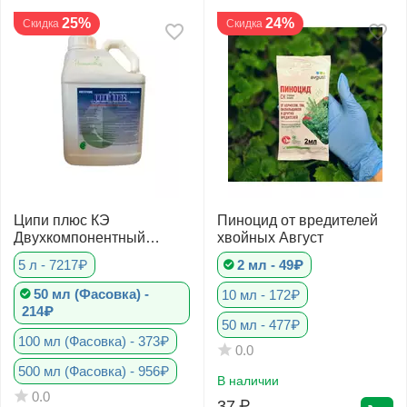
25%
24%
Скидка
Скидка
Ципи плюс КЭ
Пиноцид от вредителей
Двухкомпонентный
хвойных Август
инсектоакарицид
5 л - 7217₽
2 мл - 49₽
50 мл (Фасовка) -
10 мл - 172₽
214₽
50 мл - 477₽
100 мл (Фасовка) - 373₽
0.0
500 мл (Фасовка) - 956₽
В наличии
0.0
37
₽