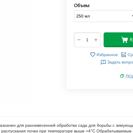
Объем:
+
−
К
Избранное
Ср
Задать вопр
ПО
значен для ранневесенней обработки сада для борьбы с зимующи
 распускания почек при температуре выше +4°С Обрабатываемые ку