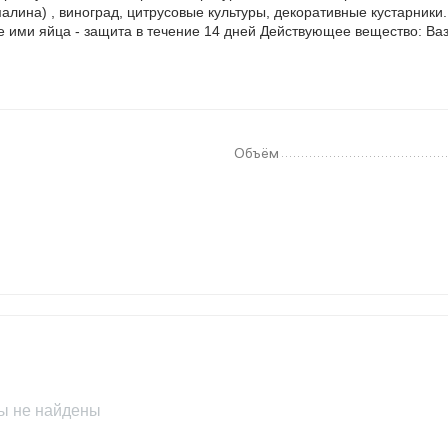
лина) , виноград, цитрусовые культуры, декоративные кустарники. 
ими яйца - защита в течение 14 дней Действующее вещество: Вазе
Объём
ы не найдены