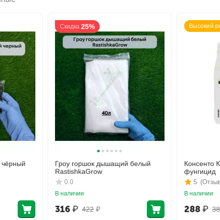
25%
Высокий р
Скидка
 чёрный
Гроу горшок дышащий белый
Консенто 
RastishkaGrow
фунгицид
0.0
5
(Отзыв
В наличии
В наличии
316
₽
288
₽
422
₽
38