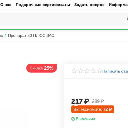
О нас
Подарочные сертификаты
Задать вопрос
Информац
пс
/
Препарат 30 ПЛЮС ЗАС
25%
Скидка
Написать отз
217
₽
289
₽
Вы экономите:
72
₽
В наличии