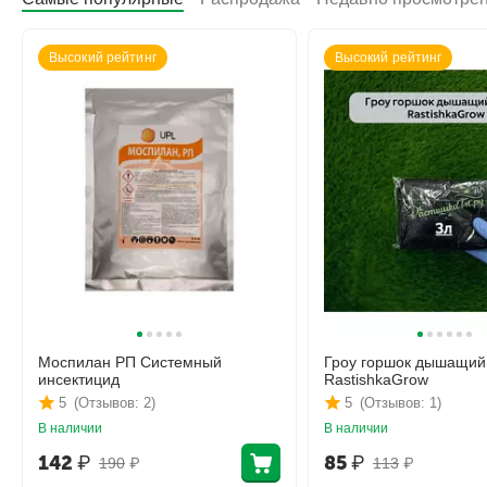
Высокий рейтинг
Высокий рейтинг
Моспилан РП Системный
Гроу горшок дышащий
инсектицид
RastishkaGrow
5
(Отзывов: 2)
5
(Отзывов: 1)
В наличии
В наличии
142
₽
85
₽
190
₽
113
₽