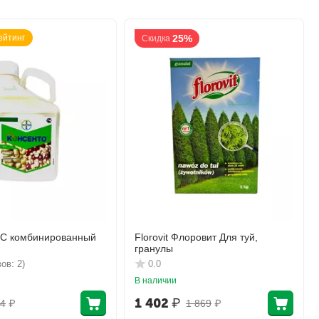
ейтинг
25%
Скидка
КС комбинированный
Florovit Флоровит Для туй,
гранулы
ов: 2)
0.0
В наличии
1 402
₽
4
₽
1 869
₽