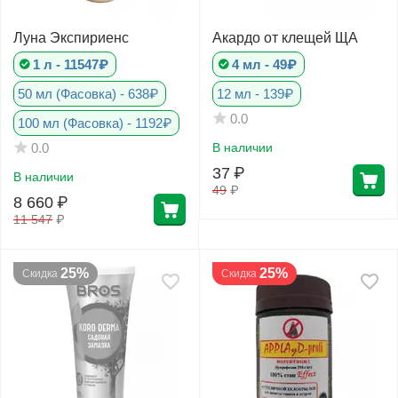
Луна Экспириенс
Акардо от клещей ЩА
1 л - 11547₽
4 мл - 49₽
50 мл (Фасовка) - 638₽
12 мл - 139₽
0.0
100 мл (Фасовка) - 1192₽
0.0
В наличии
37
₽
В наличии
49
₽
8 660
₽
11 547
₽
25%
25%
Скидка
Скидка