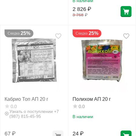
В наличии
2 826
₽
3 768
₽
25%
25%
Скидка
Скидка
Кабрио Топ АП 20 г
Полихом АП 20 г
0.0
0.0
Узнать о поступлении +7
(987) 815-45-95
В наличии
67
₽
24
₽