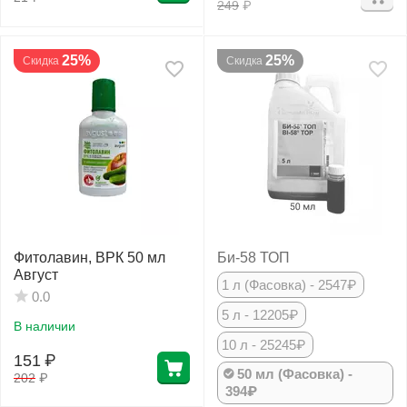
249
₽
25%
25%
Скидка
Скидка
Фитолавин, ВРК 50 мл
Би-58 ТОП
Август
1 л (Фасовка) - 2547₽
0.0
5 л - 12205₽
В наличии
10 л - 25245₽
151
₽
50 мл (Фасовка) -
202
₽
394₽