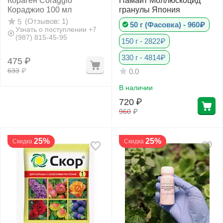
Кораген Coraggio
Намайт Моллюскоцид
Кораджио 100 мл
гранулы Япония
(Отзывов: 1)
5
50 г (Фасовка) - 960₽
Узнать о поступлении +7
(987) 815-45-95
150 г - 2822₽
330 г - 4814₽
475
₽
633
₽
0.0
В наличии
720
₽
960
₽
25%
25%
Скидка
Скидка