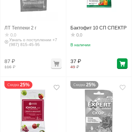
ЛТ Теппеки 2 г
Бактофит 10 СП СПЕКТР
0.0
0.0
Узнать о поступлении +7
(987) 815-45-95
В наличии
87
₽
37
₽
116
₽
49
₽
25%
25%
Скидка
Скидка