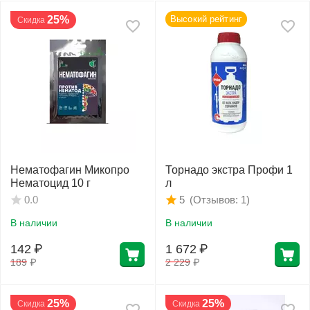
25%
Высокий рейтинг
Скидка
Нематофагин Микопро
Торнадо экстра Профи 1
Нематоцид 10 г
л
(Отзывов: 1)
0.0
5
В наличии
В наличии
142
₽
1 672
₽
189
₽
2 229
₽
25%
25%
Скидка
Скидка