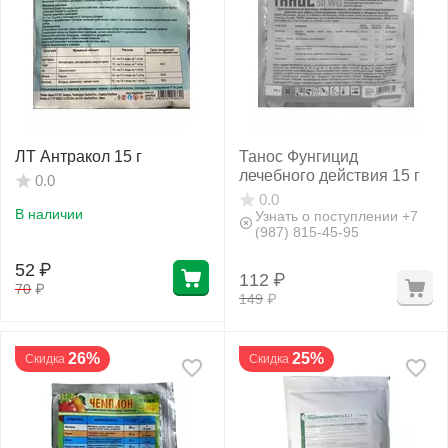
ЛТ Антракол 15 г
Танос Фунгицид
лечебного действия 15 г
0.0
0.0
В наличии
Узнать о поступлении +7
(987) 815-45-95
52
₽
112
₽
70
₽
149
₽
26%
25%
Скидка
Скидка