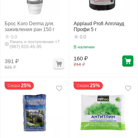
Брос Koro Derma для
Applaud Profi Апплауд
заживления ран 150 г
Профи 5 г
0.0
0.0
Узнать о поступлении +7
(987) 815-45-95
В наличии
160
₽
391
₽
214
₽
521
₽
25%
25%
Скидка
Скидка