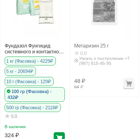
Фундазол Фунгицид
Метаризин 25 г
системного и контактного
0.0
действия
Узнать о поступлении +7
1 кг (Фасовка) - 4229₽
(987) 815-45-95
5 кг - 20694₽
48
₽
10 г (Фасовка) - 129₽
64
₽
100 гр (Фасовка) -
432₽
500 гр (Фасовка) - 2118₽
0.0
В наличии
324
₽