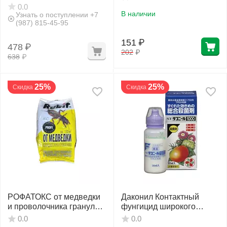
столбура 100 мл
0.0
В наличии
Узнать о поступлении +7
(987) 815-45-95
151
₽
478
₽
202
₽
638
₽
25%
25%
Скидка
Скидка
РОФАТОКС от медведки
Даконил Контактный
и проволочника гранулы
фунгицид широкого
400 г РУБИТ
спектра действия Япония
0.0
0.0
30 мл