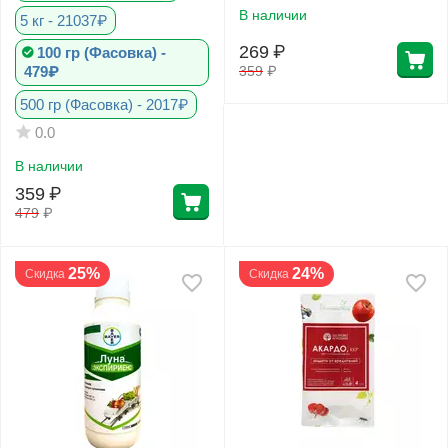
В наличии
5 кг - 21037₽
269
₽
100 гр (Фасовка) -
479₽
359
₽
500 гр (Фасовка) - 2017₽
0.0
В наличии
359
₽
479
₽
25%
24%
Скидка
Скидка