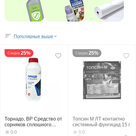
Популярные выше
25%
25%
Скидка
Скидка
Торнадо, ВР Средство от
Топсин М ЛТ контактно
сорняков сплошного
системный фунгицид 15 г
действия 1 л
0.0
0.0