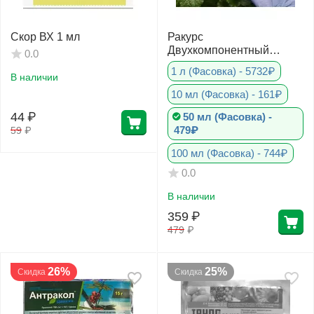
Скор ВХ 1 мл
Ракурс
Двухкомпонентный
0.0
системный фунгицид для
1 л (Фасовка) - 5732₽
защиты хвойных
В наличии
10 мл (Фасовка) - 161₽
44
₽
50 мл (Фасовка) -
479₽
59
₽
100 мл (Фасовка) - 744₽
0.0
В наличии
359
₽
479
₽
26%
25%
Скидка
Скидка