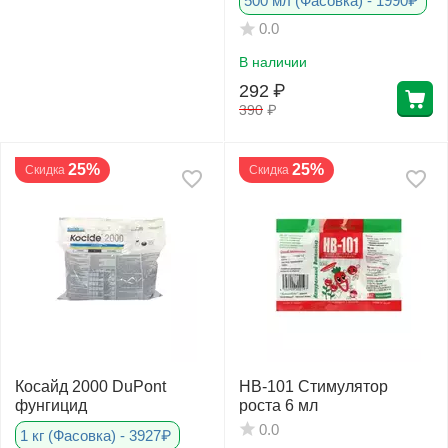
500 мл (Фасовка) - 1990₽
0.0
В наличии
292
₽
390
₽
25%
25%
Скидка
Скидка
Косайд 2000 DuPont
НВ-101 Cтимулятор
фунгицид
роста 6 мл
0.0
1 кг (Фасовка) - 3927₽