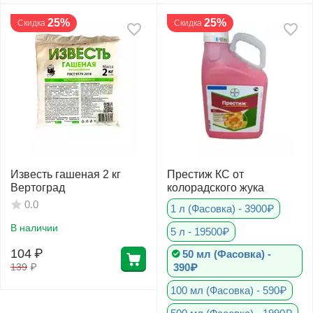
25%
25%
Скидка
Скидка
Известь гашеная 2 кг
Престиж КС от
Вертоград
колорадского жука
0.0
1 л (Фасовка) - 3900₽
В наличии
5 л - 19500₽
104
₽
50 мл (Фасовка) -
390₽
139
₽
100 мл (Фасовка) - 590₽