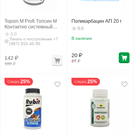
Topsin M Profi Топсин М
Поликарбацин АП 20 г
Контактно системный
0.0
фунгицид 10 г
0.0
В наличии
Узнать о поступлении +7
(987) 815-45-95
20
₽
142
₽
27
₽
189
₽
25%
25%
Скидка
Скидка