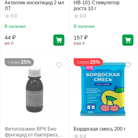
Актеллик инсектицид 2 мл
НВ-101 Cтимулятор
ЛТ
роста 10 г
0.0
0.0
В наличии
В наличии
44
₽
157
₽
59
₽
210
₽
25%
25%
Скидка
Скидка
Фитоплазмин ВРК Био
Бордоская смесь 200 г
фунгицид от бактериоза и
0.0