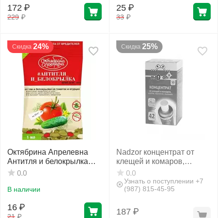
172
₽
25
₽
229
₽
33
₽
24%
25%
Скидка
Скидка
Октябрина Апрелевна
Nadzor концентрат от
Антитля и белокрылка
клещей и комаров,
овощи ВРК 1 мл
клопов, тараканов,
0.0
0.0
муравьёв 50 мл
Узнать о поступлении +7
(987) 815-45-95
В наличии
16
₽
187
₽
21
₽