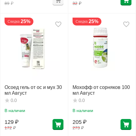
89
₽
32
₽
25%
25%
Скидка
Скидка
Осоед гель от ос и мух 30
Мохофф от сорняков 100
мл Август
мл Август
0.0
0.0
В наличии
В наличии
129
₽
205
₽
172
₽
273
₽