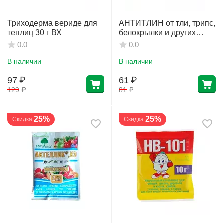
Триходерма вериде для
АНТИТЛИН от тли, трипс,
теплиц 30 г ВХ
белокрылки и других
вредителей 250 г ТУТ
0.0
0.0
БИО
В наличии
В наличии
97
₽
61
₽
129
₽
81
₽
25%
25%
Скидка
Скидка