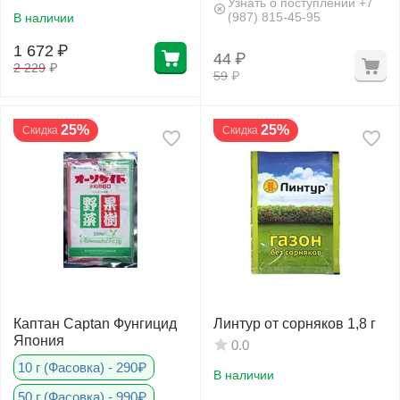
Узнать о поступлении +7
(987) 815-45-95
В наличии
1 672
₽
44
₽
2 229
₽
59
₽
25%
25%
Скидка
Скидка
Каптан Captan Фунгицид
Линтур от сорняков 1,8 г
Япония
0.0
10 г (Фасовка) - 290₽
В наличии
50 г (Фасовка) - 990₽