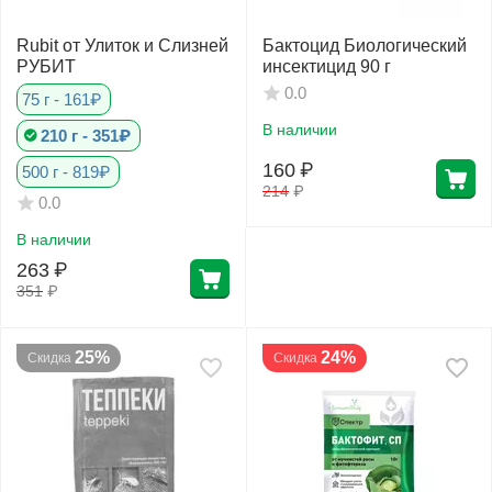
Rubit от Улиток и Слизней
Бактоцид Биологический
РУБИТ
инсектицид 90 г
0.0
75 г - 161₽
В наличии
210 г - 351₽
160
₽
500 г - 819₽
214
₽
0.0
В наличии
263
₽
351
₽
25%
24%
Скидка
Скидка