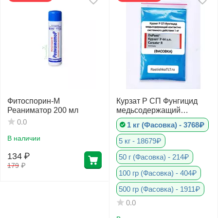
Фитоспорин-М
Курзат Р СП Фунгицид
Реаниматор 200 мл
медьсодержащий
контактно системного
0.0
1 кг (Фасовка) - 3768₽
действия
В наличии
5 кг - 18679₽
134
₽
50 г (Фасовка) - 214₽
179
₽
100 гр (Фасовка) - 404₽
500 гр (Фасовка) - 1911₽
0.0