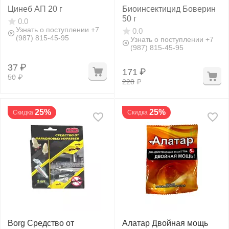
Цинеб АП 20 г
Биоинсектицид Боверин
50 г
0.0
Узнать о поступлении +7
0.0
(987) 815-45-95
Узнать о поступлении +7
(987) 815-45-95
37
₽
171
₽
50
₽
228
₽
25%
25%
Скидка
Скидка
Borg Средство от
Алатар Двойная мощь