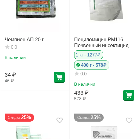
Чемпион АП 20 г
Пециломицин РМ116
Почвенный инсектицид
0.0
1 кг - 1277₽
В наличии
400 г - 578₽
0.0
34
₽
46
₽
В наличии
433
₽
578
₽
25%
25%
Скидка
Скидка