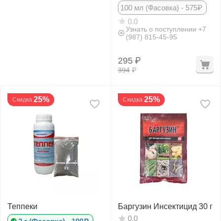
100 мл (Фасовка) - 575₽
0.0
Узнать о поступлении +7
(987) 815-45-95
295
₽
394
₽
25%
25%
Скидка
Скидка
Теппеки
Баргузин Инсектицид 30 г
0.0