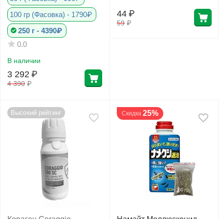
44
₽
100 гр (Фасовка) - 1790₽
59
₽
250 г - 4390₽
Фитолампы
0.0
В наличии
3 292
₽
4 390
₽
Высокий рейтинг
25%
Скидка