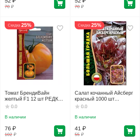
52
₽
52
₽
70
₽
70
₽
25%
25%
Скидка
Скидка
Томат БрендиВайн
Салат кочанный Айсберг
желтый F1 12 шт РЕДКИЕ
красный 1000 шт
СЕМЕНА
РЕДКИЕ СЕМЕНА
0.0
0.0
В наличии
В наличии
76
₽
41
₽
102
₽
55
₽