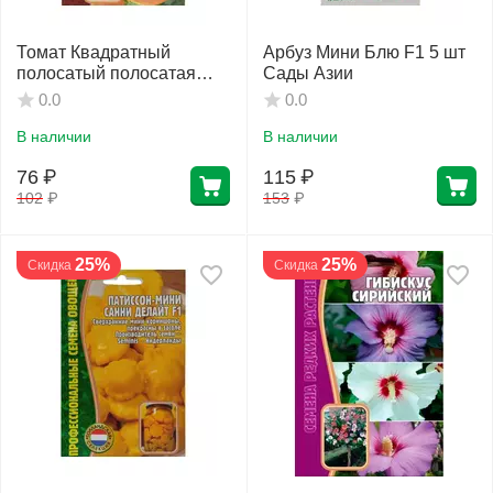
Томат Квадратный
Арбуз Мини Блю F1 5 шт
полосатый полосатая
Сады Азии
пещера 10 шт РЕДКИЕ
0.0
0.0
СЕМЕНА
В наличии
В наличии
76
₽
115
₽
102
₽
153
₽
25%
25%
Скидка
Скидка