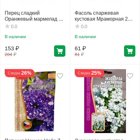
Перец сладкий
Фасоль спаржевая
Оранжевый мармелад F1
кустовая Мраморная 25
3 шт РЕДКИЕ СЕМЕНА
шт РЕДКИЕ СЕМЕНА
0.0
0.0
В наличии
В наличии
153
₽
61
₽
204
₽
81
₽
26%
25%
Скидка
Скидка