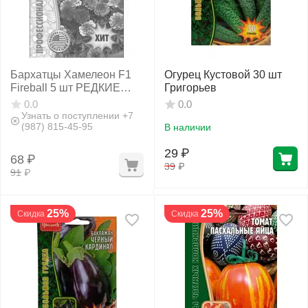
Бархатцы Хамелеон F1
Огурец Кустовой 30 шт
Fireball 5 шт РЕДКИЕ
Григорьев
СЕМЕНА
0.0
0.0
Узнать о поступлении +7
(987) 815-45-95
В наличии
29
₽
68
₽
39
₽
91
₽
25%
25%
Скидка
Скидка