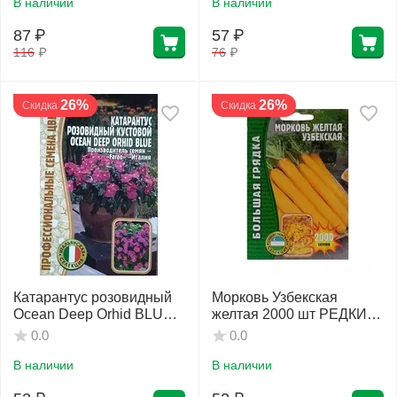
В наличии
В наличии
87
₽
57
₽
116
₽
76
₽
26%
26%
Скидка
Скидка
Катарантус розовидный
Морковь Узбекская
Ocean Deep Orhid BLUE 5
желтая 2000 шт РЕДКИЕ
шт РЕДКИЕ СЕМЕНА
СЕМЕНА
0.0
0.0
В наличии
В наличии