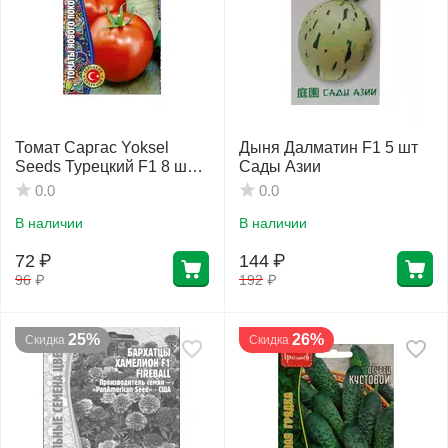
Томат Саргас Yoksel
Дыня Далматин F1 5 шт
Seeds Турецкий F1 8 шт
Сады Азии
РЕДКИЕ СЕМЕНА
0.0
0.0
В наличии
В наличии
72
₽
144
₽
96
₽
192
₽
25%
26%
Скидка
Скидка