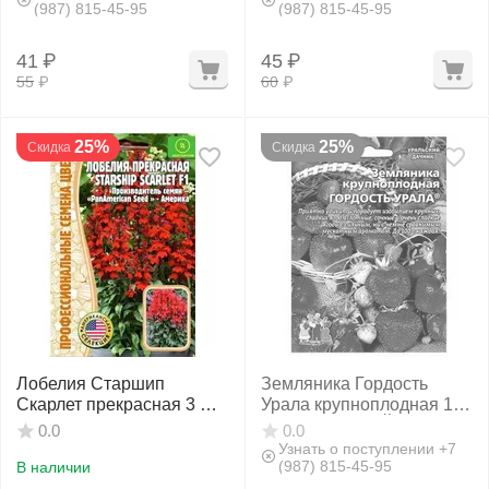
(987) 815-45-95
(987) 815-45-95
41
₽
45
₽
55
₽
60
₽
25%
25%
Скидка
Скидка
Лобелия Старшип
Земляника Гордость
Скарлет прекрасная 3 шт
Урала крупноплодная 10
РЕДКИЕ СЕМЕНА
шт УРАЛЬСКИЙ ДАЧНИК
0.0
0.0
Узнать о поступлении +7
(987) 815-45-95
В наличии