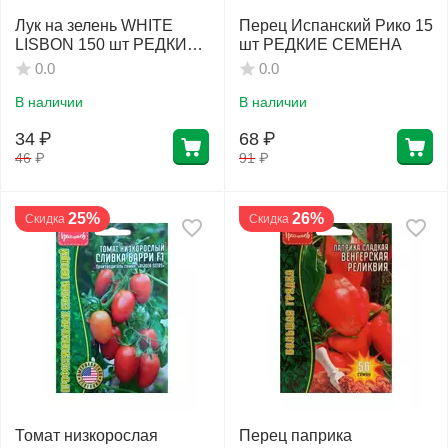
Лук на зелень WHITE
Перец Испанский Рико 15
LISBON 150 шт РЕДКИЕ
шт РЕДКИЕ СЕМЕНА
СЕМЕНА
Фитолампы
0.0
0.0
В наличии
В наличии
34
₽
68
₽
46
₽
91
₽
25%
26%
Скидка
Скидка
Томат низкорослая
Перец паприка