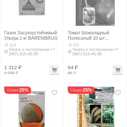
Газон Засухоустойчивый
Томат Шоколадный
Ультра 1 кг BARENBRUG
Полосатый 10 шт
РЕДКИЕ СЕМЕНА
0.0
0.0
Узнать о поступлении +7
Узнать о поступлении +7
(987) 815-45-95
(987) 815-45-95
1 312
₽
64
₽
1 749
₽
86
₽
25%
25%
Скидка
Скидка