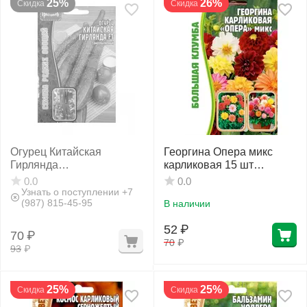
25%
26%
Скидка
Скидка
Огурец Китайская
Георгина Опера микс
Гирлянда
карликовая 15 шт
самоопыляемый 6 шт
РЕДКИЕ СЕМЕНА
0.0
0.0
РЕДКИЕ СЕМЕНА
Узнать о поступлении +7
(987) 815-45-95
В наличии
52
₽
70
₽
70
₽
93
₽
25%
25%
Скидка
Скидка