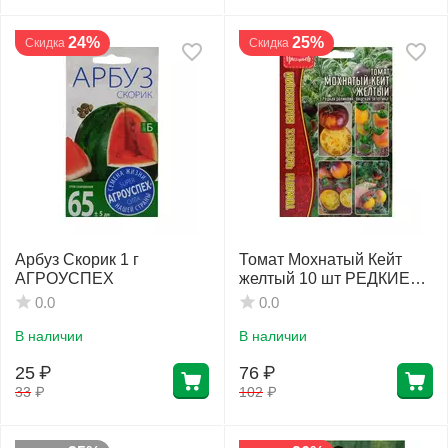
24%
25%
Скидка
Скидка
Арбуз Скорик 1 г
Томат Мохнатый Кейт
АГРОУСПЕХ
желтый 10 шт РЕДКИЕ
СЕМЕНА
0.0
0.0
В наличии
В наличии
25
₽
76
₽
33
₽
102
₽