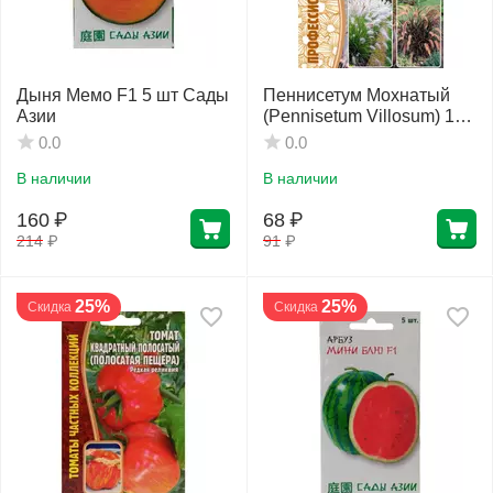
Дыня Мемо F1 5 шт Сады
Пеннисетум Мохнатый
Азии
(Pennisetum Villosum) 10
шт РЕДКИЕ СЕМЕНА
0.0
0.0
В наличии
В наличии
160
₽
68
₽
214
₽
91
₽
25%
25%
Скидка
Скидка