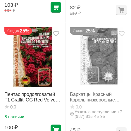
103
₽
82
₽
137
₽
110
₽
25%
25%
Скидка
Скидка
Пентас продолговатый
Бархатцы Красный
F1 Graffiti OG Red Velvet 3
Король низкорослые
шт РЕДКИЕ СЕМЕНА
махровые 100 шт
0.0
0.0
РЕДКИЕ СЕМЕНА
Узнать о поступлении +7
(987) 815-45-95
В наличии
100
₽
45
₽