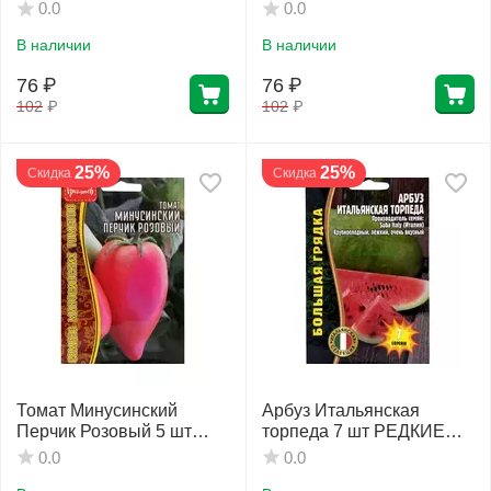
СЕМЕНА
0.0
0.0
В наличии
В наличии
76
₽
76
₽
102
₽
102
₽
25%
25%
Скидка
Скидка
Томат Минусинский
Арбуз Итальянская
Перчик Розовый 5 шт
торпеда 7 шт РЕДКИЕ
РЕДКИЕ СЕМЕНА
СЕМЕНА
0.0
0.0