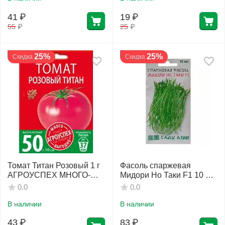
41
₽
19
₽
55
₽
25
₽
25%
25%
Скидка
Скидка
Томат Титан Розовый 1 г
Фасоль спаржевая
АГРОУСПЕХ МНОГО-
Мидори Но Таки F1 10 шт
ВЫГОДНО
Сады Азии
0.0
0.0
В наличии
В наличии
43
₽
83
₽