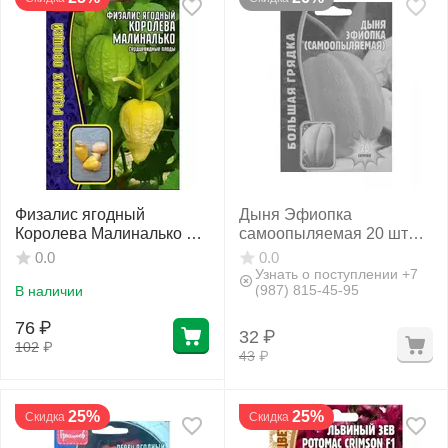
Физалис ягодный
Дыня Эфиопка
Королева Малиналько 10
самоопыляемая 20 шт
шт РЕДКИЕ СЕМЕНА
РЕДКИЕ СЕМЕНА
0.0
0.0
Узнать о поступлении +7
(987) 815-45-95
В наличии
76
₽
32
₽
102
₽
43
₽
25%
25%
Скидка
Скидка