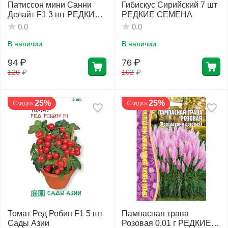
Патиссон мини Санни
Гибискус Сирийский 7 шт
Делайт F1 3 шт РЕДКИЕ
РЕДКИЕ СЕМЕНА
СЕМЕНА
0.0
0.0
В наличии
В наличии
94
₽
76
₽
126
₽
102
₽
25%
25%
Скидка
Скидка
Томат Ред Робин F1 5 шт
Пампасная трава
Сады Азии
Розовая 0,01 г РЕДКИЕ