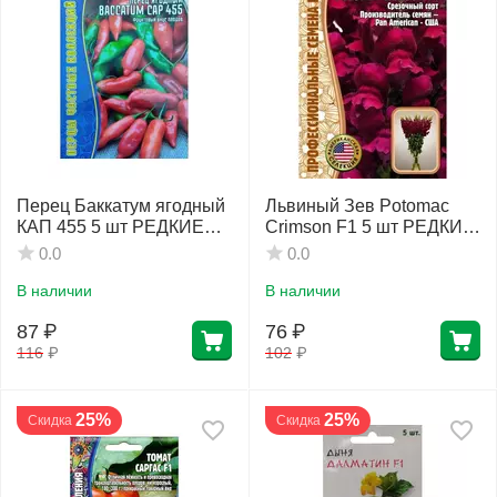
Перец Баккатум ягодный
Львиный Зев Potomac
КАП 455 5 шт РЕДКИЕ
Crimson F1 5 шт РЕДКИЕ
СЕМЕНА
СЕМЕНА
0.0
0.0
В наличии
В наличии
87
₽
76
₽
116
₽
102
₽
25%
25%
Скидка
Скидка