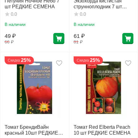
Петуния Ночное Небо 7
Экзохорда кистистая
шт РЕДКИЕ СЕМЕНА
струнноплодник 7 шт
РЕДКИЕ СЕМЕНА
0.0
0.0
В наличии
В наличии
49
₽
61
₽
66
₽
81
₽
25%
25%
Скидка
Скидка
Томат БрендиВайн
Томат Red Elberta Peach
красный 10шт РЕДКИЕ
10 шт РЕДКИЕ СЕМЕНА