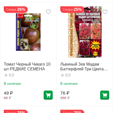
26%
25%
Скидка
Скидка
Томат Черный Чикаго 10
Львиный Зев Мадам
шт РЕДКИЕ СЕМЕНА
Баттерфляй Три Цвета
Бронзы 7 шт РЕДКИЕ
0.0
0.0
СЕМЕНА
В наличии
В наличии
49
₽
76
₽
66
₽
102
₽
25%
25%