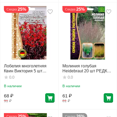
25%
25%
Скидка
Скидка
Лобелия многолетняя
Молиния голубая
Квин Виктория 5 шт
Heidebraut 20 шт РЕДКИЕ
РЕДКИЕ СЕМЕНА
СЕМЕНА
0.0
0.0
В наличии
В наличии
68
₽
61
₽
91
₽
81
₽
25%
26%
Скидка
Скидка