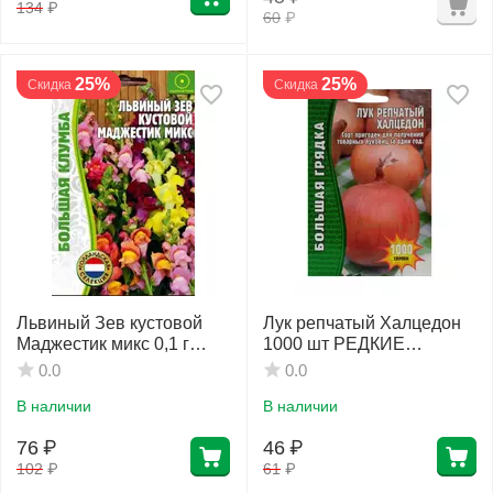
134
₽
60
₽
25%
25%
Скидка
Скидка
Львиный Зев кустовой
Лук репчатый Халцедон
Маджестик микс 0,1 г
1000 шт РЕДКИЕ
РЕДКИЕ СЕМЕНА
СЕМЕНА
0.0
0.0
В наличии
В наличии
76
₽
46
₽
102
₽
61
₽