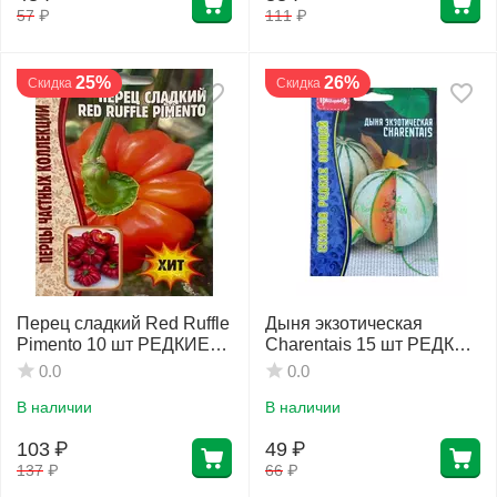
57
₽
111
₽
25%
26%
Скидка
Скидка
Перец сладкий Red Ruffle
Дыня экзотическая
Pimento 10 шт РЕДКИЕ
Charentais 15 шт РЕДКИЕ
СЕМЕНА
СЕМЕНА
0.0
0.0
В наличии
В наличии
103
₽
49
₽
137
₽
66
₽