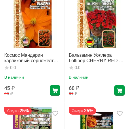
Космос Мандарин
Бальзамин Уоллера
карликовый серножелтый
Lollipop CHERRY RED F1
5 шт РЕДКИЕ СЕМЕНА
5 шт РЕДКИЕ СЕМЕНА
0.0
0.0
В наличии
В наличии
45
₽
68
₽
60
₽
91
₽
25%
25%
Скидка
Скидка