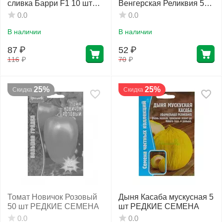
сливка Барри F1 10 шт
Венгерская Реликвия 50
РЕДКИЕ СЕМЕНА
шт РЕДКИЕ СЕМЕНА
0.0
0.0
В наличии
В наличии
87
₽
52
₽
116
₽
70
₽
25%
25%
Скидка
Скидка
Томат Новичок Розовый
Дыня Касаба мускусная 5
50 шт РЕДКИЕ СЕМЕНА
шт РЕДКИЕ СЕМЕНА
0.0
0.0