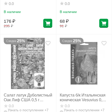
СЕМЕНА
0.0
0.0
В наличии
В наличии
176
₽
68
₽
235
₽
91
₽
25%
25%
Скидка
Скидка
Салат латук Дуболистный
Капуста б/к Итальянская
Оак Лиф США 0,5 г
коническая Vesuvius 0,2 г
РЕДКИЕ СЕМЕНА
РЕДКИЕ СЕМЕНА
0.0
0.0
Узнать о поступлении +7
Узнать о поступлении +7