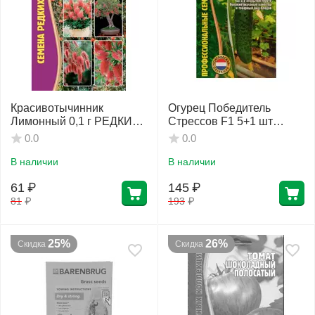
Красивотычинник
Огурец Победитель
Лимонный 0,1 г РЕДКИЕ
Стрессов F1 5+1 шт
СЕМЕНА
РЕДКИЕ СЕМЕНА
0.0
0.0
В наличии
В наличии
61
₽
145
₽
81
₽
193
₽
25%
26%
Скидка
Скидка