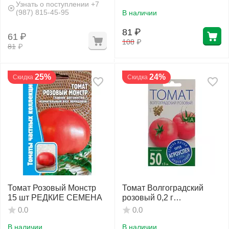
Узнать о поступлении +7
(987) 815-45-95
В наличии
81
₽
61
₽
108
₽
81
₽
25%
24%
Скидка
Скидка
Томат Розовый Монстр
Томат Волгоградский
15 шт РЕДКИЕ СЕМЕНА
розовый 0,2 г
АГРОУСПЕХ
0.0
0.0
В наличии
В наличии