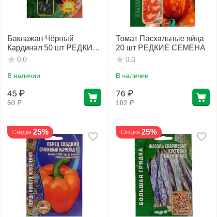
Баклажан Чёрный
Томат Пасхальные яйца
Кардинал 50 шт РЕДКИЕ
20 шт РЕДКИЕ СЕМЕНА
СЕМЕНА
0.0
0.0
В наличии
В наличии
45
₽
76
₽
60
₽
102
₽
25%
25%
Скидка
Скидка