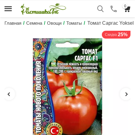
0
Главная
/
Семена
/
Овощи
/
Томаты
/
Томат Саргас Yokse
25%
Скидка