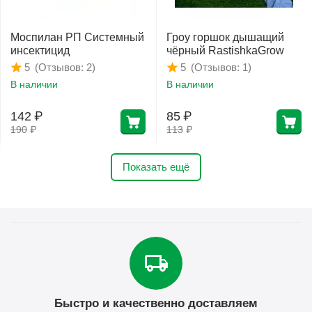
Моспилан РП Системный
Гроу горшок дышащий
инсектицид
чёрный RastishkaGrow
(Отзывов: 2)
(Отзывов: 1)
5
5
В наличии
В наличии
142
₽
85
₽
190
₽
113
₽
Показать ещё
Быстро и качественно доставляем