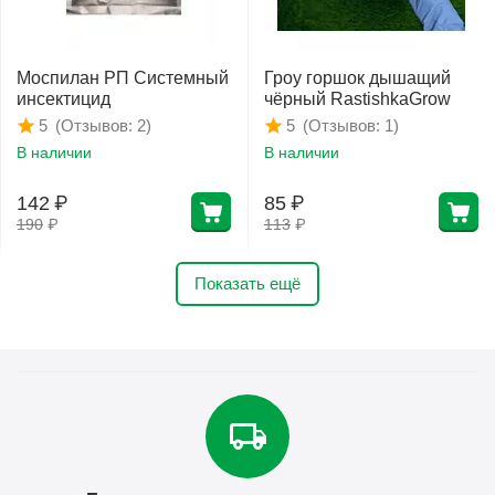
Моспилан РП Системный
Гроу горшок дышащий
инсектицид
чёрный RastishkaGrow
(Отзывов: 2)
(Отзывов: 1)
5
5
В наличии
В наличии
142
₽
85
₽
190
₽
113
₽
Показать ещё