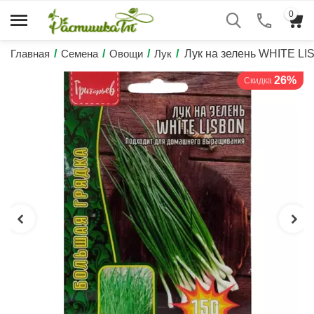
0
Главная
/
Семена
/
Овощи
/
Лук
/
Лук на зелень WHITE 
26%
Скидка