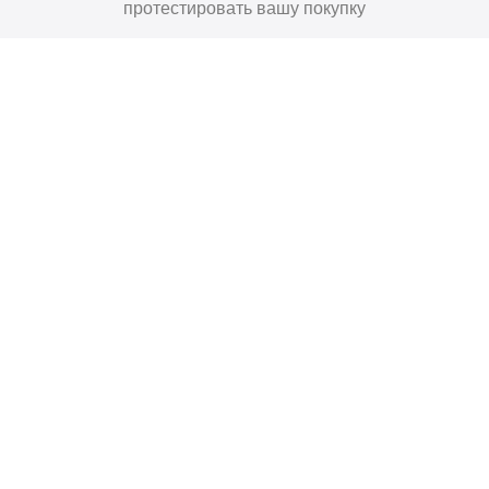
протестировать вашу покупку
34
₽
Купить
Поставьте нам оценку
Оставить отзыв
Главная
Договор-Оферта