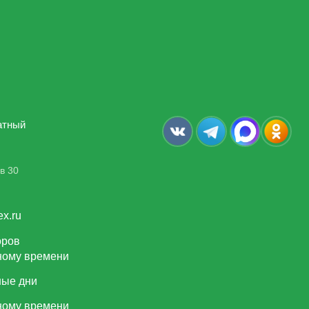
атный
в 30
ex.ru
оров
тному времени
ные дни
тному времени