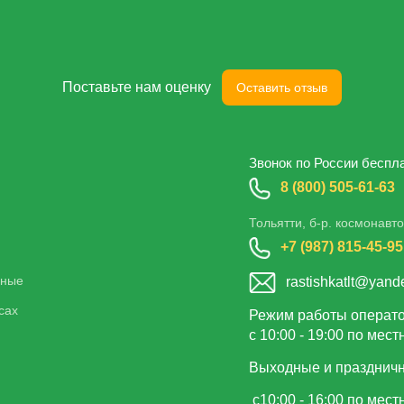
Поставьте нам оценку
Оставить отзыв
Звонок по России беспл
8 (800) 505-61-63
Тольятти, б-р. космонавто
+7 (987) 815-45-95
нные
rastishkatlt@yand
сах
Режим работы операт
с 10:00 - 19:00 по мес
Выходные и празднич
с10:00 - 16:00 по мес