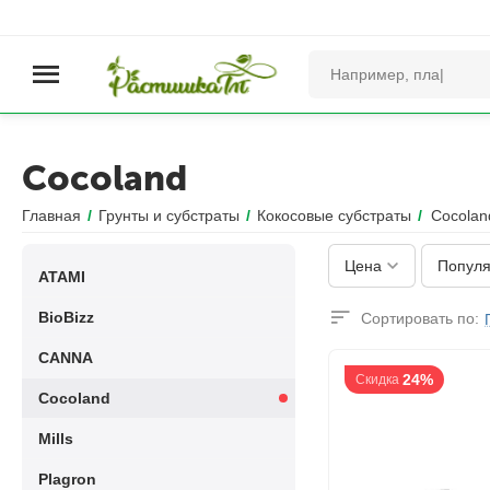
Cocoland
Главная
/
Грунты и субстраты
/
Кокосовые субстраты
/
Cocolan
Цена
Популя
ATAMI
BioBizz
Сортировать по:
CANNA
24%
Скидка
Cocoland
Mills
Plagron