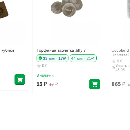
 кубики
Торфяная таблетка Jiffy 7
Cocoland
Universal
33 мм - 17₽
44 мм - 21₽
0.0
0.0
Узнать о
45-95
В наличии
13
₽
865
₽
17
₽
1