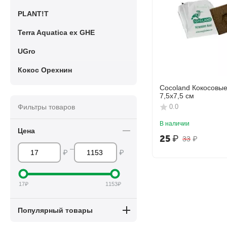
PLANT!T
Terra Aquatica ex GHE
UGro
Кокос Орехнин
Cocoland Кокосовые
7,5х7,5 см
Фильтры товаров
0.0
В наличии
Цена
25
₽
33
₽
–
₽
₽
17
₽
1153
₽
Популярный товары