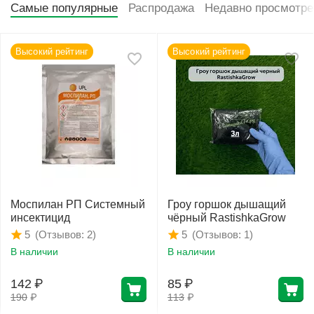
Самые популярные
Распродажа
Недавно просмотр
Высокий рейтинг
Высокий рейтинг
Моспилан РП Системный
Гроу горшок дышащий
инсектицид
чёрный RastishkaGrow
(Отзывов: 2)
(Отзывов: 1)
5
5
В наличии
В наличии
142
₽
85
₽
190
₽
113
₽