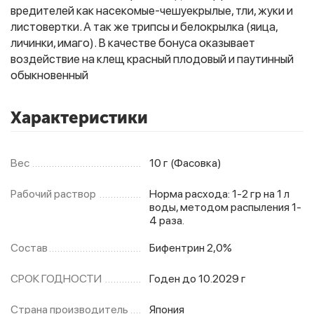
вредителей как насекомые-чешуекрылые, тли, жуки и
листовертки. А так же трипсы и белокрылка (яица,
личинки, имаго). В качестве бонуса оказывает
Фитолампы
воздействие на клещ красный плодовый и паутинный
обыкновенный
Характеристики
Вес
10 г (Фасовка)
Рабочий раствор
Норма расхода: 1-2 гр на 1 л
воды, методом распыления 1-
4 раза.
Состав
Бифентрин 2,0%
СРОК ГОДНОСТИ
Годен до 10.2029 г
Страна производитель
Япония