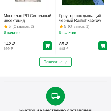
Моспилан РП Системный
Гроу горшок дышащий
инсектицид
чёрный RastishkaGrow
(Отзывов: 2)
(Отзывов: 1)
5
5
В наличии
В наличии
142
₽
85
₽
190
₽
113
₽
Показать ещё
Быстро и качественно доставляем