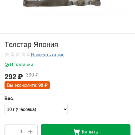
Телстар Япония
Написать отзыв
В наличии
390
₽
292
₽
Вы экономите:
98
₽
Вес:
+
−
Купить