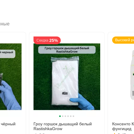
нные
25%
Высокий р
Скидка
 чёрный
Гроу горшок дышащий белый
Консенто 
RastishkaGrow
фунгицид