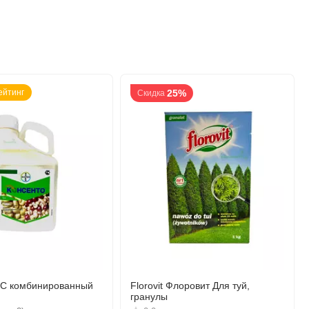
ейтинг
25%
Скидка
КС комбинированный
Florovit Флоровит Для туй,
гранулы