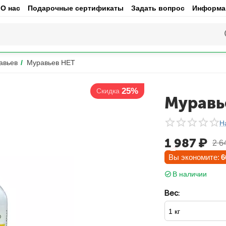
О нас
Подарочные сертификаты
Задать вопрос
Информац
авьев
/
Муравьев НЕТ
25%
Скидка
Муравь
Н
1 987
₽
2 6
Вы экономите:
6
В наличии
Вес: