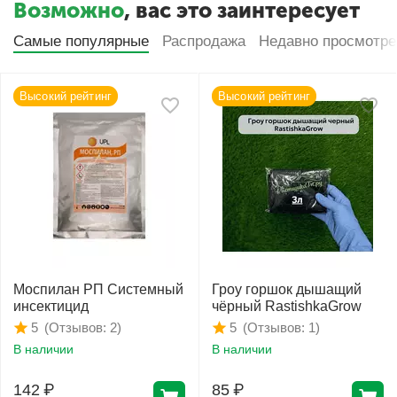
Возможно
, вас это заинтересует
Самые популярные
Распродажа
Недавно просмотр
Высокий рейтинг
Высокий рейтинг
Моспилан РП Системный
Гроу горшок дышащий
инсектицид
чёрный RastishkaGrow
(Отзывов: 2)
(Отзывов: 1)
5
5
В наличии
В наличии
142
₽
85
₽