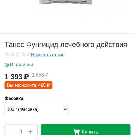
Танос Фунгицид лечебного действия
Написать отзыв
В наличии
1 858
₽
1 393
₽
Вы экономите:
465
₽
Фасовка:
+
−
Купить