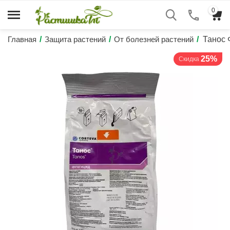
0
Главная
/
Защита растений
/
От болезней растений
/
Танос 
25%
Скидка