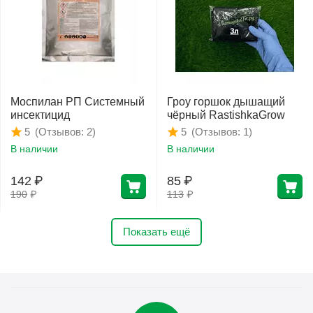
Моспилан РП Системный
Гроу горшок дышащий
инсектицид
чёрный RastishkaGrow
(Отзывов: 2)
(Отзывов: 1)
5
5
В наличии
В наличии
142
₽
85
₽
190
₽
113
₽
Показать ещё