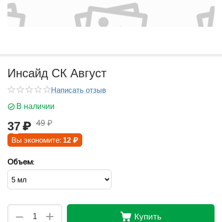
Инсайд СК Август
Написать отзыв
В наличии
49
₽
37
₽
Вы экономите:
12
₽
Объем:
+
−
Купить