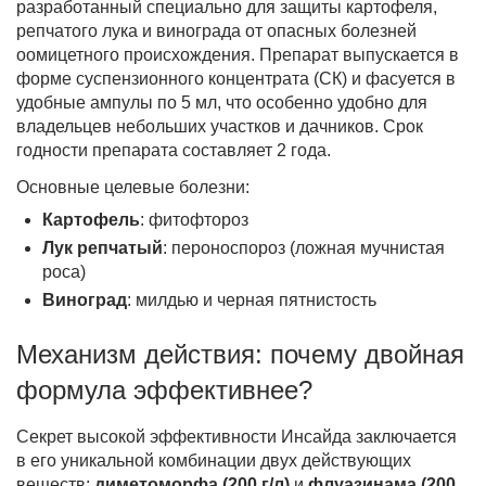
разработанный специально для защиты картофеля,
репчатого лука и винограда от опасных болезней
оомицетного происхождения. Препарат выпускается в
форме суспензионного концентрата (СК) и фасуется в
удобные ампулы по 5 мл, что особенно удобно для
владельцев небольших участков и дачников. Срок
годности препарата составляет 2 года.
Основные целевые болезни:
Картофель
: фитофтороз
Лук репчатый
: пероноспороз (ложная мучнистая
роса)
Виноград
: милдью и черная пятнистость
Механизм действия: почему двойная
формула эффективнее?
Секрет высокой эффективности Инсайда заключается
в его уникальной комбинации двух действующих
веществ:
диметоморфа (200 г/л)
и
флуазинама (200