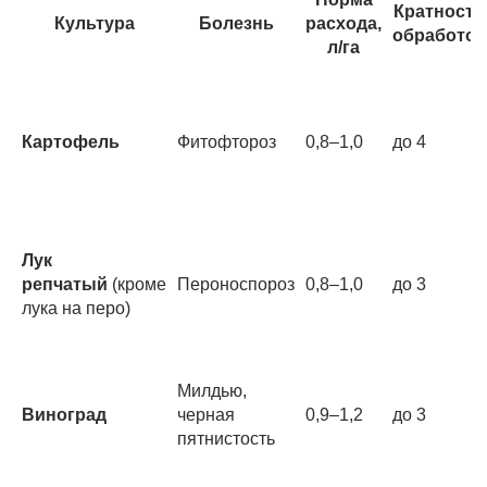
Кратность
Культура
Болезнь
расхода,
обработок
л/га
Картофель
Фитофтороз
0,8–1,0
до 4
Лук
репчатый
(кроме
Пероноспороз
0,8–1,0
до 3
лука на перо)
Милдью,
Виноград
черная
0,9–1,2
до 3
пятнистость