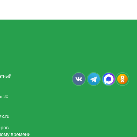
атный
в 30
ex.ru
оров
тному времени