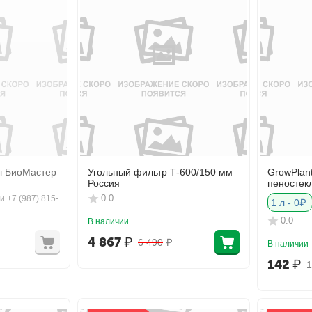
л БиоМастер
Угольный фильтр Т-600/150 мм
GrowPlant
Россия
пеностек
0.0
и +7 (987) 815-
1 л - 0₽
0.0
В наличии
4 867
₽
6 490
₽
В наличии
142
₽
1