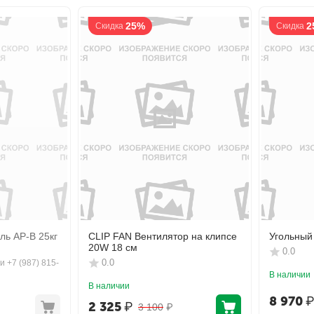
25%
2
Скидка
Скидка
ль АР-В 25кг
CLIP FAN Вентилятор на клипсе
Угольный
20W 18 см
0.0
0.0
и +7 (987) 815-
В наличии
В наличии
8 970
2 325
₽
3 100
₽