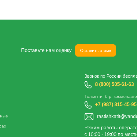
Поставьте нам оценку
Оставить отзыв
Звонок по России беспл
8 (800) 505-61-63
Тольятти, б-р. космонавто
+7 (987) 815-45-95
нные
rastishkatlt@yand
сах
Режим работы операт
с 10:00 - 19:00 по мес