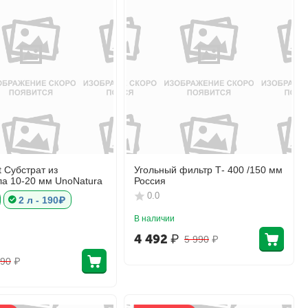
 Субстрат из
Угольный фильтр Т- 400 /150 мм
ла 10-20 мм UnoNatura
Россия
0.0
2 л - 190₽
В наличии
4 492
₽
5 990
₽
90
₽