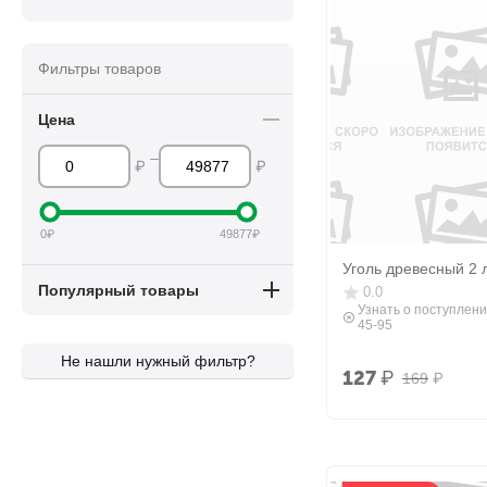
Фильтры товаров
Цена
–
₽
₽
0
₽
49877
₽
Уголь древесный 2 
Популярный товары
0.0
Узнать о поступлени
45-95
Не нашли нужный фильтр?
127
₽
169
₽