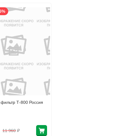
5%
 фильтр Т-800 Россия
₽
11 960
₽