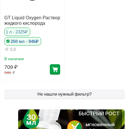
GT Liquid Oxygen Раствор
жидкого кислорода
1 л - 2325₽
250 мл - 946₽
0.0
В наличии
709
₽
946
₽
Не нашли нужный фильтр?