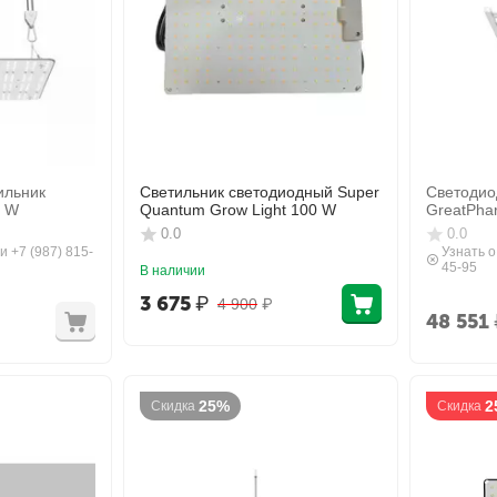
ильник
Светильник светодиодный Super
Светодио
0 W
Quantum Grow Light 100 W
GreatPha
0.0
0.0
и +7 (987) 815-
Узнать о
45-95
В наличии
3 675
₽
4 900
₽
48 551
25%
2
Скидка
Скидка