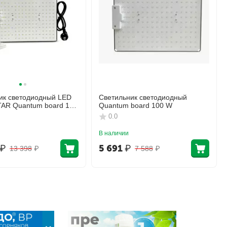
к светодиодный LED
Светильник светодиодный
AR Quantum board 100
Quantum board 100 W
0.0
В наличии
₽
5 691
₽
13 398
₽
7 588
₽