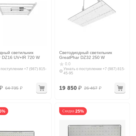
дный светильник
Светодиодный светильник
r DZ16 UV+IR 720 W
GreatPhar DZ32 250 W
0.0
 поступлении +7 (987) 815-
Узнать о поступлении +7 (987) 815-
45-95
₽
19 850
₽
64 735
₽
26 467
₽
5%
25%
Скидка