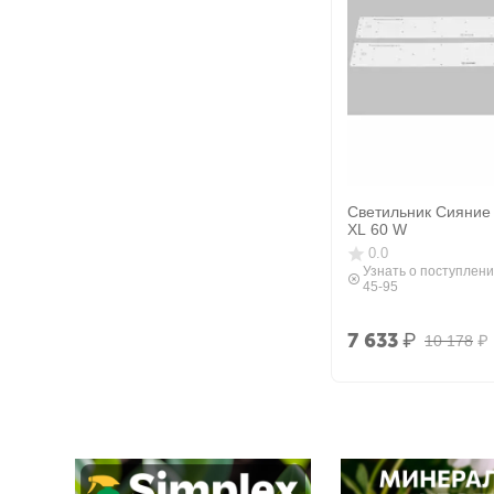
Светильник Сияние 
XL 60 W
0.0
Узнать о поступлени
45-95
7 633
₽
10 178
₽