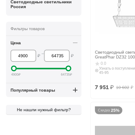
Светодиодные светильники
Россия
Фильтры товаров
Цена
Светодиодный свет
–
₽
₽
GreatPhar DZ32 10
0.0
Узнать о поступлени
45-95
4900
₽
64735
₽
7 951
₽
10 602
₽
Популярный товары
Не нашли нужный фильтр?
25%
Скидка