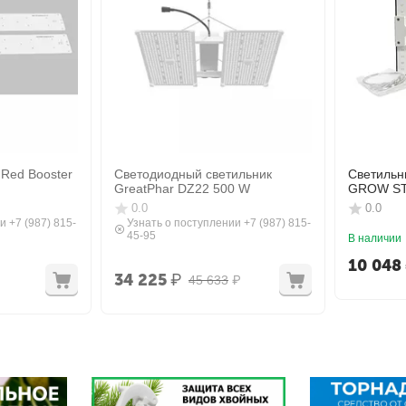
Red Booster
Светодиодный светильник
Светильни
GreatPhar DZ22 500 W
GROW ST
W
0.0
0.0
и +7 (987) 815-
Узнать о поступлении +7 (987) 815-
45-95
В наличии
10 048
34 225
₽
45 633
₽