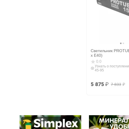
Светильник PROTUB
x E40)
0.0
Узнать о поступлени
45-95
5 875
₽
7 833
₽