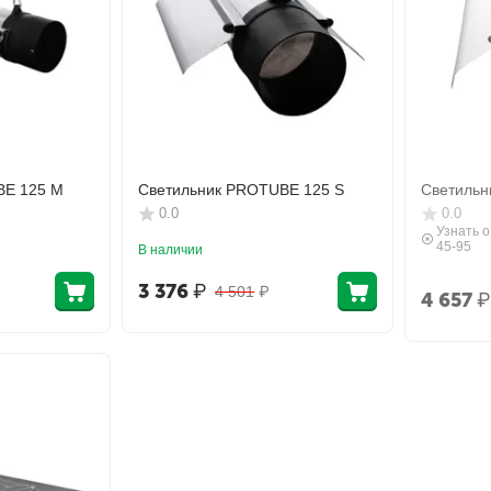
BE 125 M
Светильник PROTUBE 125 S
Светильн
0.0
0.0
Узнать о
45-95
В наличии
3 376
₽
4 501
₽
4 657
₽