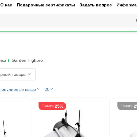
О нас
Подарочные сертификаты
Задать вопрос
Информац
ики
/
Garden Highpro
рный товары
Популярные выше
20
25%
2
Скидка
Скидка