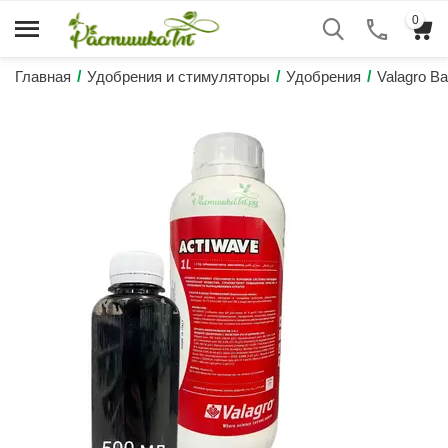
0
Главная
/
Удобрения и стимуляторы
/
Удобрения
/
Valagrо В
Высокий рейтинг