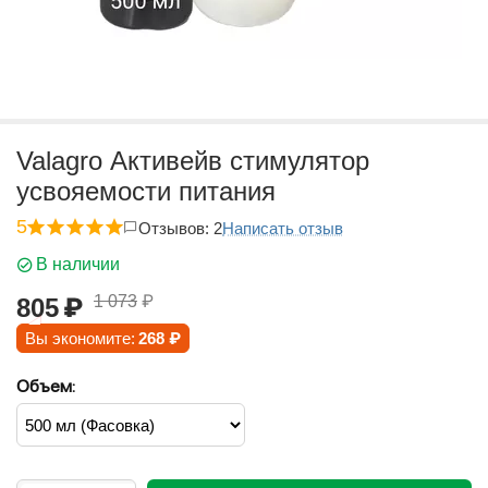
Valagro Активейв стимулятор
усвояемости питания
5
Отзывов: 2
Написать отзыв
В наличии
1 073
₽
805
₽
Вы экономите:
268
₽
Объем: