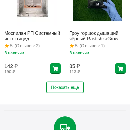
Моспилан РП Системный
Гроу горшок дышащий
инсектицид
чёрный RastishkaGrow
(Отзывов: 2)
(Отзывов: 1)
5
5
В наличии
В наличии
142
₽
85
₽
190
₽
113
₽
Показать ещё