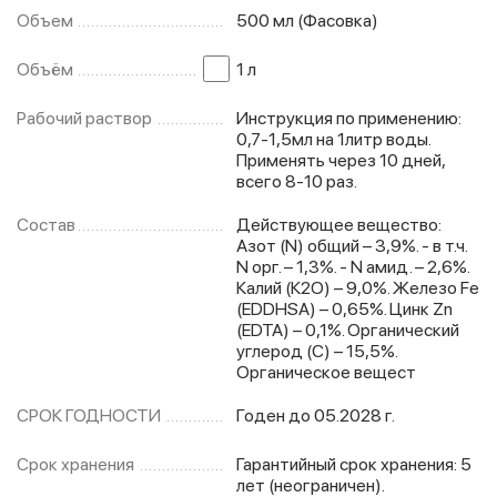
Объем
500 мл (Фасовка)
Объём
1 л
Рабочий раствор
Инструкция по применению:
0,7-1,5мл на 1литр воды.
Применять через 10 дней,
всего 8-10 раз.
Состав
Действующее вещество:
Азот (N) общий – 3,9%. - в т.ч.
N орг. – 1,3%. - N амид. – 2,6%.
Калий (К2O) – 9,0%. Железо Fe
(EDDHSA) – 0,65%. Цинк Zn
(EDTA) – 0,1%. Органический
углерод (С) – 15,5%.
Органическое вещест
СРОК ГОДНОСТИ
Годен до 05.2028 г.
Срок хранения
Гарантийный срок хранения: 5
лет (неограничен).