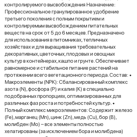
контролируемого высвобождения Назначение:
Профессиональное гранулированное удобрение
третьего поколения с полным покрытием и
Фитолампы
контролируемым высвобождением питательных
веществ на срок от 5 до 6 месяцев. Предназначено
для использования в питомниках, тепличных
хозяйствах и для выращивания требовательных
декоративных, цветочных, плодовых и овощных
культур в контейнерах, кашпо и грунте. Обеспечивает
равномерное и стабильное питание растений на
протяжении всего вегетационного периода. Состав: •
Макроэлементы (NPK): Сбалансированный комплекс
азота (N), фосфора (P) и калия (K) в специально
подобранных пропорциях, оптимизированных для
различных фаз роста и потребностей культур. •
Полный комплекс микроэлементов: Содержит железо
(Fe), марганец (Mn), цинк (Zn), медь (Cu), бор (B),
молибден (Mo) – все элементы полностью
хелатированы (за исключением бора и молибдена)