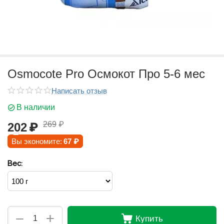
Osmocote Pro Осмокот Про 5-6 мес
Написать отзыв
В наличии
269
₽
202
₽
Вы экономите:
67
₽
Вес:
+
−
Купить