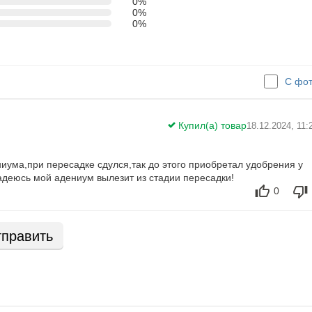
0%
0%
0%
С фо
Купил(а) товар
18.12.2024, 11:
иума,при пересадке сдулся,так до этого приобретал удобрения у
адеюсь мой адениум вылезит из стадии пересадки!
0
править