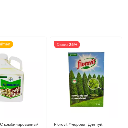
ейтинг
25%
Скидка
КС комбинированный
Florovit Флоровит Для туй,