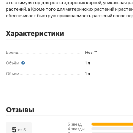
это стимулятор для роста здоровых корней, уникальная р
растений, а Кроме того для материнских растений и растен
обеспечивает быструю приживаемость растений после пер
Характеристики
Бренд
Hesi™
Объём
1 л
Объем
1 л
Отзывы
5 звёзд
5
4 звезды
из 5