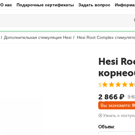
О нас
Подарочные сертификаты
Задать вопрос
Информац
/
Дополнительная стимуляция Hesi
/
Hesi Root Complex стимулят
Hesi R
корнео
5
2 866
₽
3 8
Вы экономите:
9
Узнать о поступ
Объем: