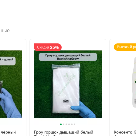
нные
25%
Высокий р
Скидка
 чёрный
Гроу горшок дышащий белый
Консенто 