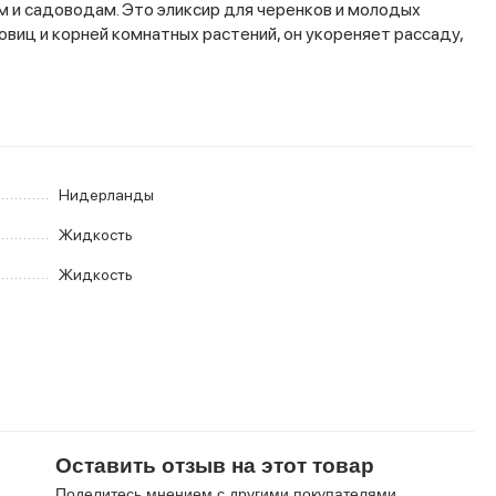
м и садоводам. Это эликсир для черенков и молодых
овиц и корней комнатных растений, он укореняет рассаду,
Нидерланды
Жидкость
Жидкость
Оставить отзыв на этот товар
Поделитесь мнением с другими покупателями