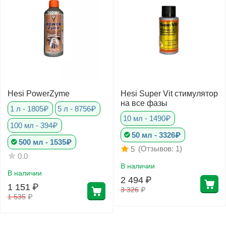
Hesi PowerZyme
Hesi Super Vit стимулятор
на все фазы
1 л - 1805₽
5 л - 8756₽
10 мл - 1490₽
100 мл - 394₽
50 мл - 3326₽
500 мл - 1535₽
(Отзывов: 1)
5
0.0
В наличии
В наличии
2 494
₽
1 151
₽
3 326
₽
1 535
₽