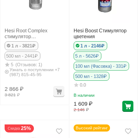
Hesi Root Complex
Hesi Boost Cтимулятор
стимулятор
цветения
корнеобразования
1 л - 3821₽
1 л - 2146₽
500 мл - 2441₽
5 л - 5626₽
(Отзывов: 1)
5
100 мл (Фасовка) - 331₽
Узнать о поступлении +7
(987) 815-45-95
500 мл - 1328₽
0.0
2 866
₽
3 821
₽
В наличии
1 609
₽
2 146
₽
25%
Высокий рейтинг
Скидка