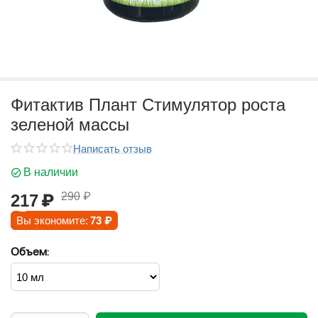
Фитактив Плант Стимулятор роста
зеленой массы
Написать отзыв
В наличии
290
₽
217
₽
Вы экономите:
73
₽
Объем: