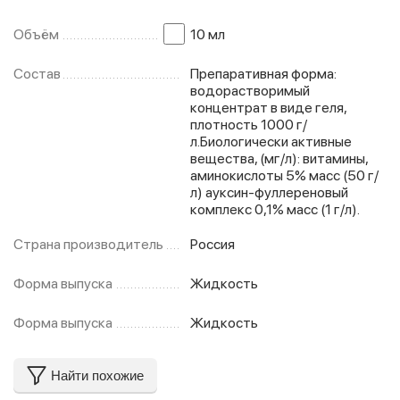
Объём
10 мл
Состав
Препаративная форма:
водорастворимый
концентрат в виде геля,
плотность 1000 г/
л.Биологически активные
вещества, (мг/л): витамины,
аминокислоты 5% масс (50 г/
л) ауксин-фуллереновый
комплекс 0,1% масс (1 г/л).
Страна производитель
Россия
Форма выпуска
Жидкость
Форма выпуска
Жидкость
Найти похожие