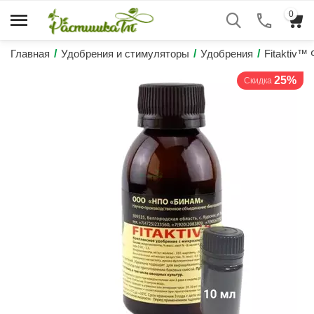
0
Главная
/
Удобрения и стимуляторы
/
Удобрения
/
Fitaktiv™
25%
Скидка