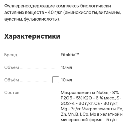
Фуллеренсодержащие комплексы биологически
активных веществ - 40 г/кг (аминокислоты, витамины,
ауксины, фульвокислоты).
Фитолампы
Характеристики
Бренд
Fitaktiv™
Объем
10 мл
Объём
10 мл
Состав
Макроэлементы: Nобщ - 8%
P2O5 - 5% К2O - 6 % масс., S-
SO2-4 - 30 г/кг, Ca - 30 г/кг,
Mg - 7г/кг.Микроэлементы: Fe,
Zn, Mn, B, I, Co, Mo в хелатной и
минеральной форме - 5 г/кг.