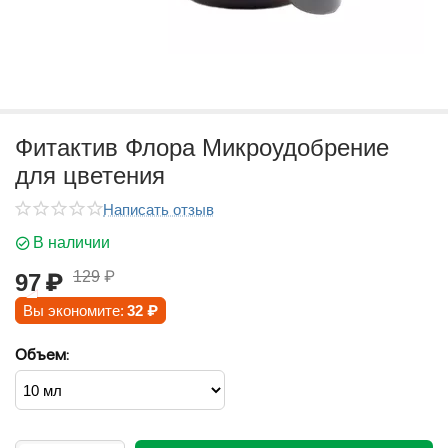
Фитактив Флора Микроудобрение
для цветения
Написать отзыв
В наличии
129
₽
97
₽
Вы экономите:
32
₽
Объем: