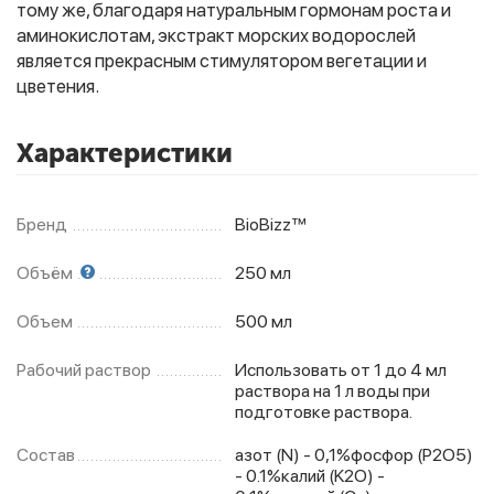
тому же, благодаря натуральным гормонам роста и
аминокислотам, экстракт морских водорослей
является прекрасным стимулятором вегетации и
цветения.
Характеристики
Бренд
BioBizz™
Объём
250 мл
Объем
500 мл
Рабочий раствор
Использовать от 1 до 4 мл
раствора на 1 л воды при
подготовке раствора.
Состав
азот (N) - 0,1%фосфор (P2O5)
- 0.1%калий (K2O) -