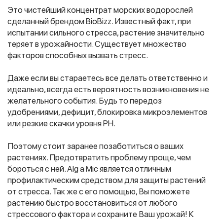
Это чистейший концентрат морских водорослей
сделанный брендом BioBizz. Известный факт, при
испытании сильного стресса, растение значительно
Фитолампы
теряет в урожайности. Существует множество
факторов способных вызвать стресс.
Даже если вы стараетесь все делать ответственно и
идеально, всегда есть вероятность возникновения не
желательного события. Будь то передоз
удобрениями, дефицит, блокировка микроэлементов
или резкие скачки уровня PH.
Поэтому стоит заранее позаботиться о ваших
растениях. Предотвратить проблему проще, чем
бороться с ней. Alg a Mic является отличным
профилактическим средством для защиты растений
от стресса. Так же с его помощью, Вы поможете
растению быстро восстановиться от любого
стрессового фактора и сохраните Ваш урожай! К