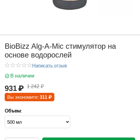
BioBizz Alg-A-Mic стимулятор на
основе водорослей
Написать отзыв
В наличии
1 242
₽
931
₽
Вы экономите:
311
₽
Объем: