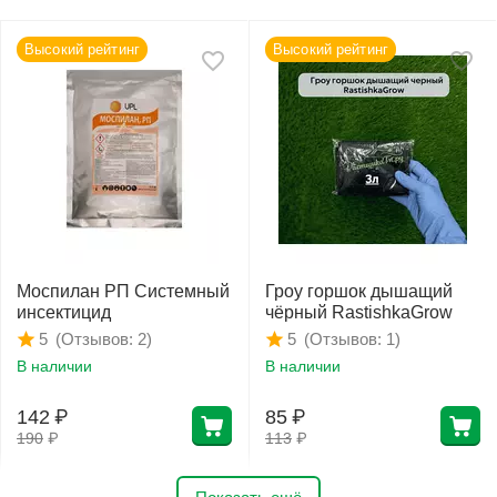
Высокий рейтинг
Высокий рейтинг
Моспилан РП Системный
Гроу горшок дышащий
инсектицид
чёрный RastishkaGrow
(Отзывов: 2)
(Отзывов: 1)
5
5
В наличии
В наличии
142
₽
85
₽
190
₽
113
₽