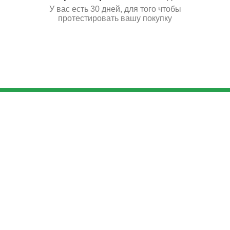
У вас есть 30 дней, для того чтобы
протестировать вашу покупку
3 423
₽
Купить
Поставьте нам оценку
Оставить отзыв
Главная