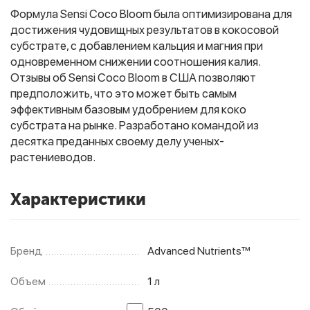
Формула Sensi Coco Bloom была оптимизирована для
достижения чудовищных результатов в кокосовой
субстрате, с добавлением кальция и магния при
Фитолампы
одновременном снижении соотношения калия.
Отзывы об Sensi Coco Bloom в США позволяют
предположить, что это может быть самым
эффективным базовым удобрением для коко
субстрата на рынке. Разработано командой из
десятка преданных своему делу ученых-
растениеводов.
Характеристики
Бренд
Advanced Nutrients™
Объем
1 л