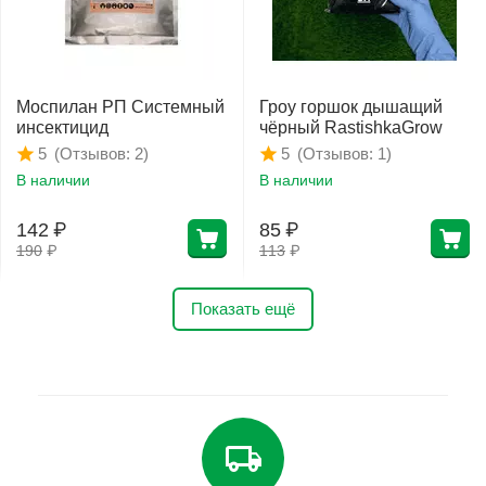
Моспилан РП Системный
Гроу горшок дышащий
инсектицид
чёрный RastishkaGrow
(Отзывов: 2)
(Отзывов: 1)
5
5
В наличии
В наличии
142
₽
85
₽
190
₽
113
₽
Показать ещё