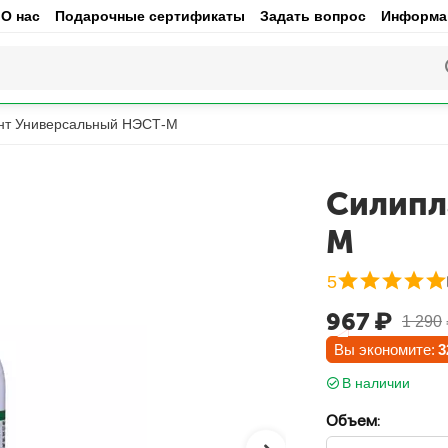
О нас
Подарочные сертификаты
Задать вопрос
Информац
нт Универсальный НЭСТ-М
Силипл
М
5
967
₽
1 290
Вы экономите:
3
В наличии
Объем: