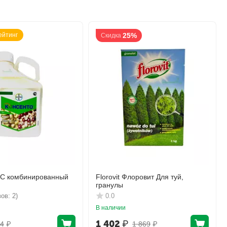
ейтинг
25%
Скидка
КС комбинированный
Florovit Флоровит Для туй,
гранулы
ов: 2)
0.0
В наличии
1 402
₽
4
₽
1 869
₽