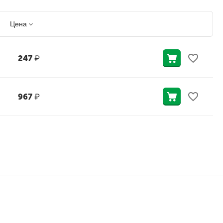
Цена
247
₽
967
₽