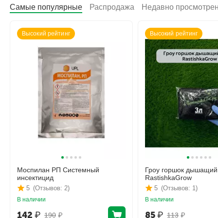
Самые популярные
Распродажа
Недавно просмотре
Высокий рейтинг
Высокий рейтинг
Моспилан РП Системный
Гроу горшок дышащий
инсектицид
RastishkaGrow
5
(Отзывов: 2)
5
(Отзывов: 1)
В наличии
В наличии
142
₽
85
₽
190
₽
113
₽