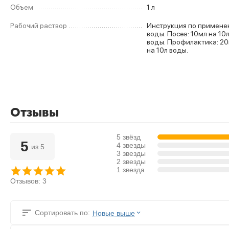
Объем
1 л
Рабочий раствор
Инструкция по применению: Семена, клубни: 3
воды. Посев: 10мл на 10л воды. Стимуляция: 15мл на 10л
воды. Профилактика: 20мл на 10л воды. Зимовка: 10мл
на 10л воды.
Отзывы
5 звёзд
5
4 звезды
из 5
3 звезды
2 звезды
1 звезда
Отзывов: 3
Сортировать по:
Новые выше