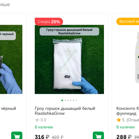
нные
25%
Высокий р
Скидка
 чёрный
Гроу горшок дышащий белый
Консенто 
RastishkaGrow
фунгицид
0.0
5
(Отзыв
В наличии
В наличии
316
₽
288
₽
422
₽
38