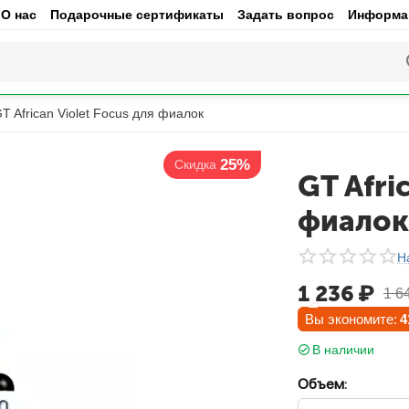
О нас
Подарочные сертификаты
Задать вопрос
Информац
T African Violet Focus для фиалок
25%
Скидка
GT Afri
фиалок
Н
1 236
₽
1 6
Вы экономите:
4
В наличии
Объем: