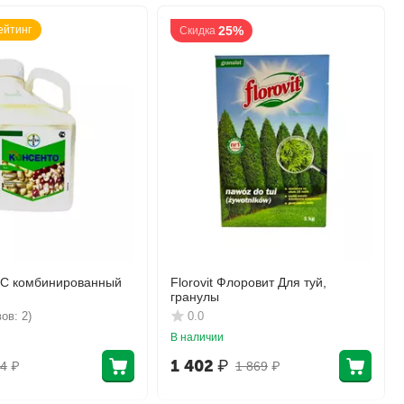
ейтинг
25%
Скидка
КС комбинированный
Florovit Флоровит Для туй,
гранулы
ов: 2)
0.0
В наличии
1 402
₽
4
₽
1 869
₽