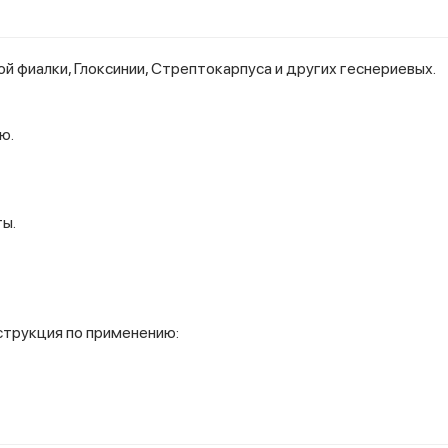
ой фиалки, Глоксинии, Стрептокарпуса и других геснериевых.
ю.
ты.
струкция по применению: