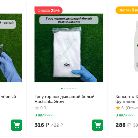
25%
Высокий р
Скидка
 чёрный
Гроу горшок дышащий белый
Консенто 
RastishkaGrow
фунгицид
0.0
5
(Отзыв
В наличии
В наличии
316
₽
288
₽
422
₽
38