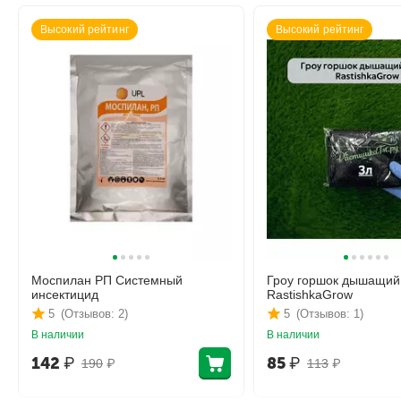
Высокий рейтинг
Высокий рейтинг
Моспилан РП Системный
Гроу горшок дышащий
инсектицид
RastishkaGrow
5
(Отзывов: 2)
5
(Отзывов: 1)
В наличии
В наличии
142
₽
85
₽
190
₽
113
₽