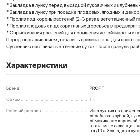
* Закладка в лунку перед высадкой луковичных и клубневых: 
* Закладка в лунку при посадке плодовых, ягодных и декора
* Пролив под корень растений (2-3 раза в вегетационный пер
* Пролив плодовых и декоративных деревьев в предваритель
* Опрыскивания растений для повышения устойчивости к не
Перед опрыскиванием добавить прилипатель. Для пригото
Суспензию настаивать в течение суток. После гранулы раз
Характеристики
Бренд
PROFIT
Объем
1 л
Рабочий раствор
Инструкция по применению: Пред пос
обработка клубней, луко
обмакивание корневой 
в том числе саженцев пл
ч.л./10 л. Закладка