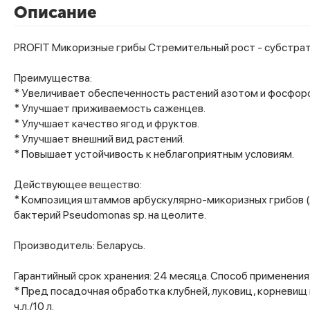
Описание
PROFIT Микоризные грибы Стремительный рост - субстрат
Преимущества:
* Увеличивает обеспеченность растений азотом и фосфор
* Улучшает приживаемость саженцев.
* Улучшает качество ягод и фруктов.
* Улучшает внешний вид растений.
* Повышает устойчивость к неблагоприятным условиям.
Действующее вещество:
* Композиция штаммов арбускулярно-микоризных грибов (А
бактерий Pseudomonas sp. на цеолите.
Производитель: Беларусь.
Гарантийный срок хранения: 24 месяца.
Способ применения
* Пред посадочная обработка клубней, луковиц, корневищ и
ч.л./10 л.