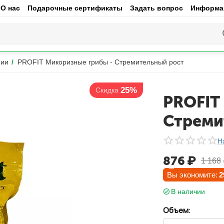
О нас
Подарочные сертификаты
Задать вопрос
Информац
рии
/
PROFIT Микоризные грибы - Стремительный рост
25%
Скидка
PROFIT
Стреми
Н
876
₽
1 168
Вы экономите:
2
В наличии
Объем: