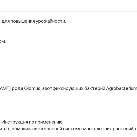
 для повышения урожайности.
ом.
МГ) рода Glomus, азотфиксирующих бактерий Agrobacterium sp
:
Инструкция по применению:
 т.п., обмакивание корневой системы многолетних растений, 