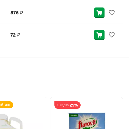
876
₽
72
₽
ейтинг
25%
Скидка