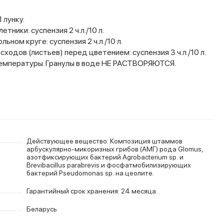
 лунку.
тники: суспензия 2 ч.л./10 л.
ном круге: суспензия 2 ч.л./10 л.
одов (листьев) перед цветением: суспензия 3 ч.л./10 л.
температуры. Гранулы в воде НЕ РАСТВОРЯЮТСЯ.
Действующее вещество: Композиция штаммов
арбускулярно-микоризных грибов (АМГ) рода Glomus,
азотфиксирующих бактерий Agrobacterium sp. и
Brevibacillus parabrevis и фосфатмобилизирующих
бактерий Pseudomonas sp. на цеолите.
Гарантийный срок хранения: 24 месяца.
Беларусь