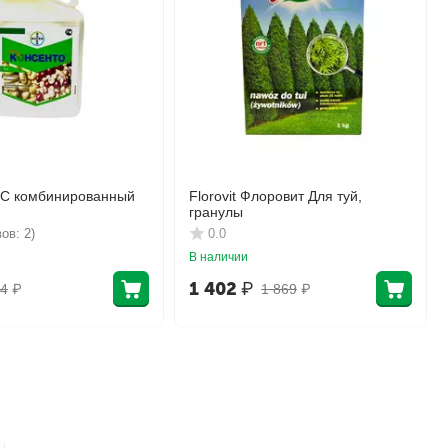
КС комбинированный
Florovit Флоровит Для туй,
гранулы
ов: 2)
0.0
В наличии
1 402
₽
4
₽
1 869
₽