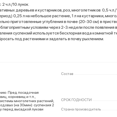
2 ч.л./10 лунок.
тивных деревьев и кустарников, роз, многолетников: 0,5 ч.л./1
иод) 0,25 л на небольшое растение, 1 л на кустарники, многоле
но приготовленные углубления в почве (20-30 см) в пристволь
благоприятным условиям через 2-3 недели после появления всх
вления суспензий используется бесхлорная вода комнатной 
бросать под растениями и заделать в почву рыхлением.
Состав
адочная
виц, корневищ и т.п.,
СРОК ГОДНОСТИ
системы многолетних растений,
одовых (на 30мин): суспензия 2
 в лунку перед высадкой лукови
Страна производитель