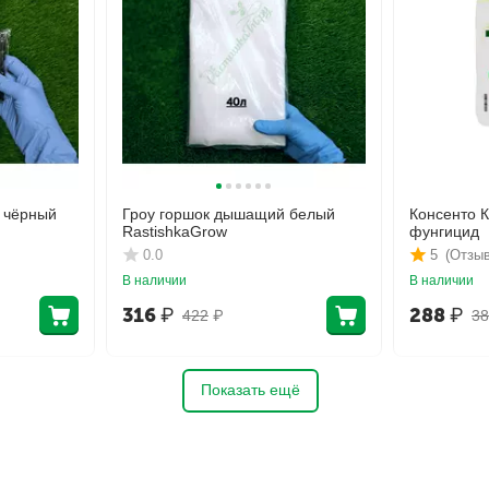
 чёрный
Гроу горшок дышащий белый
Консенто 
RastishkaGrow
фунгицид
0.0
5
(Отзыв
В наличии
В наличии
316
₽
288
₽
422
₽
38
Показать ещё