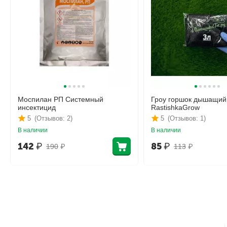
Моспилан РП Системный
Гроу горшок дышащий
инсектицид
RastishkaGrow
5
(Отзывов: 2)
5
(Отзывов: 1)
В наличии
В наличии
142
₽
85
₽
190
₽
113
₽