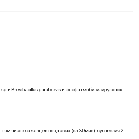
. и Brevibacillus parabrevis и фосфатмобилизирующих
в том числе саженцев плодовых (на 30мин): суспензия 2