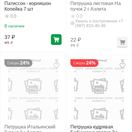
Патиссон - корнишон
Петрушка листовая На
Копейка 7 шт
пучок 2 г Аэлита
0.0
0.0
Узнать о поступлении +7
(987) 815-45-95
В наличии
37
₽
22
₽
49
₽
29
₽
24%
24%
Скидка
Скидка
Петрушка Итальянский
Петрушка кудрявая