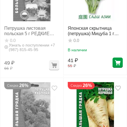
Петрушка листовая
Японская скрытница
польская 5 г РЕДКИЕ
(петрушка) Мицуба 1 г
СЕМЕНА
Сады Азии
0.0
0.0
Узнать о поступлении +7
(987) 815-45-95
В наличии
41
₽
49
₽
55
₽
66
₽
26%
26%
Скидка
Скидка