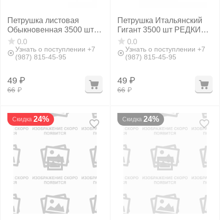
Петрушка листовая
Петрушка Итальянский
Обыкновенная 3500 шт
Гигант 3500 шт РЕДКИЕ
Фитолампы
РЕДКИЕ СЕМЕНА
СЕМЕНА
0.0
0.0
Узнать о поступлении +7
Узнать о поступлении +7
(987) 815-45-95
(987) 815-45-95
49
₽
49
₽
66
₽
66
₽
24%
24%
Скидка
Скидка