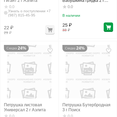
Гигант 2 г Аэлита
Бабушкина грядка 2 г
Аэлита
0.0
0.0
Узнать о поступлении +7
(987) 815-45-95
В наличии
25
₽
22
₽
33
₽
29
₽
24%
24%
Скидка
Скидка
Петрушка листовая
Петрушка Бутербродная
Универсал 2 г Аэлита
3 г Поиск
0.0
0.0