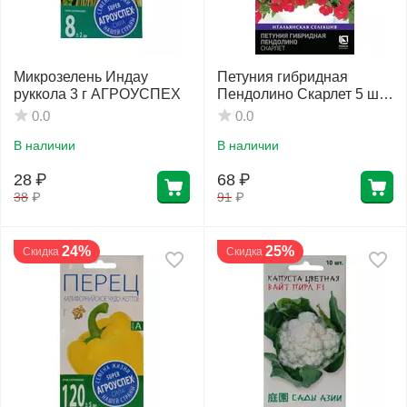
Микрозелень Индау
Петуния гибридная
руккола 3 г АГРОУСПЕХ
Пендолино Скарлет 5 шт
ПОИСК
0.0
0.0
В наличии
В наличии
28
₽
68
₽
38
₽
91
₽
24%
25%
Скидка
Скидка