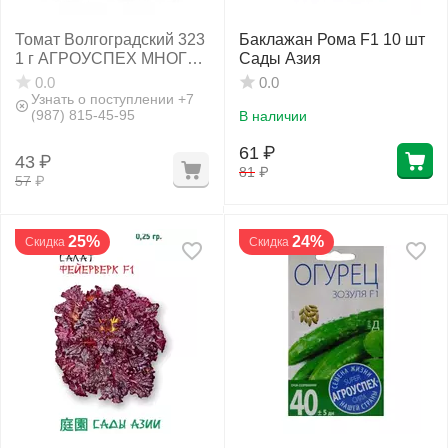
Томат Волгоградский 323
Баклажан Рома F1 10 шт
1 г АГРОУСПЕХ МНОГО-
Сады Азия
ВЫГОДНО
0.0
0.0
Узнать о поступлении +7
(987) 815-45-95
В наличии
61
₽
43
₽
81
₽
57
₽
25%
24%
Скидка
Скидка