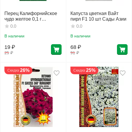
Перец Калифорнийское
Капуста цветная Вайт
чудо желтое 0,1 г
пирл F1 10 шт Сады Азии
АГРОУСПЕХ
0.0
0.0
В наличии
В наличии
19
₽
68
₽
25
₽
91
₽
26%
25%
Скидка
Скидка