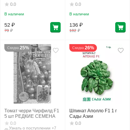
РЕДКИЕ СЕМЕНА
СЕМЕНА
0.0
0.0
В наличии
В наличии
52
₽
136
₽
70
₽
182
₽
25%
26%
Скидка
Скидка
Томат черри Чирфилд F1
Шпинат Аполло F1 1 г
5 шт РЕДКИЕ СЕМЕНА
Сады Азии
0.0
0.0
Узнать о поступлении +7