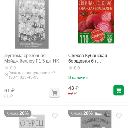
Эустома срезочная
Свекла Кубанская
Мэйдж йеллоу F1 5 шт НК
борщевая 6 г
АГРОУСПЕХ МНОГО-
0.0
0.0
ВЫГОДНО
Узнать о поступлении +7
(987) 815-45-95
В наличии
43
₽
61
₽
57
₽
81
₽
26%
28%
Скидка
Скидка