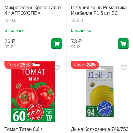
Микрозелень Кресс-салат
Петуния кр цв Романтика
4 г АГРОУСПЕХ
Изабелла F1 5 шт ЕС
Фитолампы
0.0
0.0
В наличии
В наличии
26
₽
73
₽
35
₽
97
₽
25%
24%
Скидка
Скидка
Томат Титан 0,6 г
Дыня Колхозница 749/753