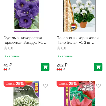
Эустома низкорослая
Пеларгония карликовая
горшечная Загадка F1 4
Нано Белая F1 3 шт
шт ГАВРИШ
РЕДКИЕ СЕМЕНА
0.0
0.0
В наличии
В наличии
45
₽
202
₽
60
₽
269
₽
25%
25%
Скидка
Скидка