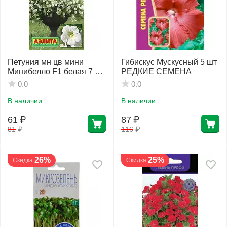
Петуния мн цв мини
Гибискус Мускусный 5 шт
Минибелло F1 белая 7 шт
РЕДКИЕ СЕМЕНА
АЭЛИТА
0.0
0.0
В наличии
В наличии
61
₽
87
₽
81
₽
116
₽
26%
25%
Скидка
Скидка