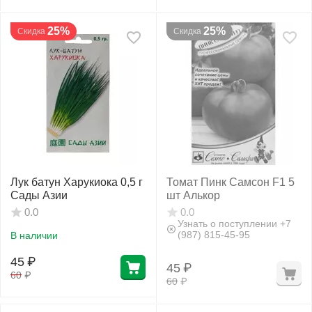
25%
25%
Скидка
Скидка
Лук батун Харукиока 0,5 г
Томат Пинк Самсон F1 5
Сады Азии
шт Алькор
0.0
0.0
Узнать о поступлении +7
(987) 815-45-95
В наличии
45
₽
45
₽
60
₽
60
₽