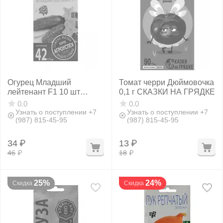
Огурец Младший
Томат черри Дюймовочка
лейтенант F1 10 шт
0,1 г СКАЗКИ НА ГРЯДКЕ
АГРОУСПЕХ
0.0
0.0
Узнать о поступлении +7
Узнать о поступлении +7
(987) 815-45-95
(987) 815-45-95
34
₽
13
₽
46
₽
18
₽
25%
24%
Скидка
Скидка