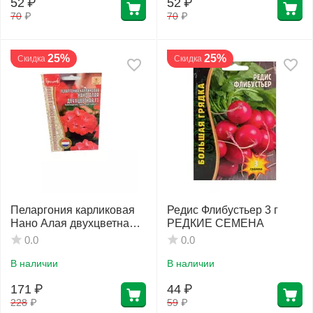
52
₽
52
₽
70
₽
70
₽
25%
25%
Скидка
Скидка
Пеларгония карликовая
Редис Флибустьер 3 г
Нано Алая двухцветная
РЕДКИЕ СЕМЕНА
F1 3 шт РЕДКИЕ
0.0
0.0
СЕМЕНА
В наличии
В наличии
171
₽
44
₽
228
₽
59
₽