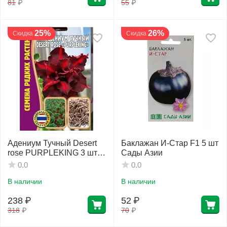
81
₽
55
₽
25%
26%
Скидка
Скидка
Адениум Тучный Desert
Баклажан И-Стар F1 5 шт
rose PURPLEKING 3 шт
Сады Азии
РЕДКИЕ СЕМЕНА
0.0
0.0
В наличии
В наличии
238
₽
52
₽
318
₽
70
₽