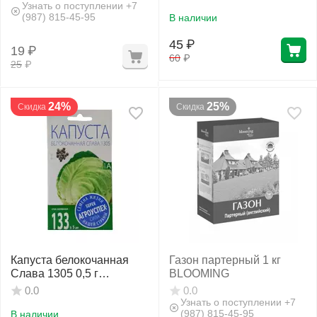
Узнать о поступлении +7
(987) 815-45-95
В наличии
45
₽
19
₽
60
₽
25
₽
24%
25%
Скидка
Скидка
Капуста белокочанная
Газон партерный 1 кг
Слава 1305 0,5 г
BLOOMING
АГРОУСПЕХ
0.0
0.0
Узнать о поступлении +7
(987) 815-45-95
В наличии