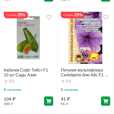
25%
25%
Скидка
Скидка
Кабачок Софт Тейст F1
Петуния мультифлора
10 шт Сады Азии
Селебрети блю Айс F1 15
шт РЕДКИЕ СЕМЕНА
0.0
0.0
В наличии
В наличии
104
₽
41
₽
139
₽
55
₽