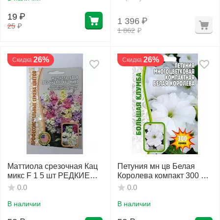
19
₽
1 396
₽
25
₽
1 862
₽
26%
26%
Скидка
Скидка
Маттиола срезочная Кац
Петуния мн цв Белая
микс F 1 5 шт РЕДКИЕ
Королева компакт 300 шт
СЕМЕНА
РЕДКИЕ СЕМЕНА
0.0
0.0
В наличии
В наличии