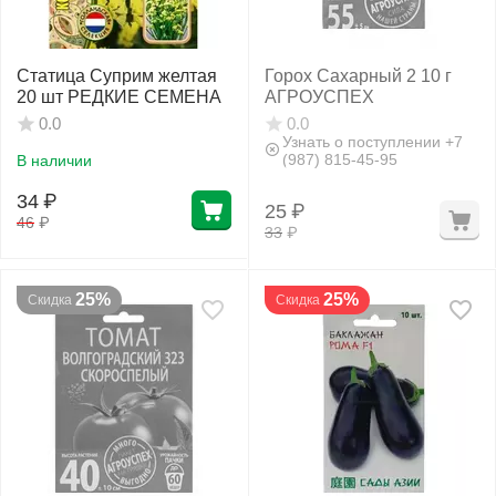
Статица Суприм желтая
Горох Сахарный 2 10 г
20 шт РЕДКИЕ СЕМЕНА
АГРОУСПЕХ
0.0
0.0
Узнать о поступлении +7
(987) 815-45-95
В наличии
34
₽
25
₽
46
₽
33
₽
25%
25%
Скидка
Скидка