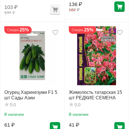
136
₽
103
₽
182
₽
137
₽
25%
25%
Скидка
Скидка
Огурец Харинезуми F1 5
Жимолость татарская 15
шт Сады Азии
шт РЕДКИЕ СЕМЕНА
0.0
0.0
В наличии
В наличии
61
₽
41
₽