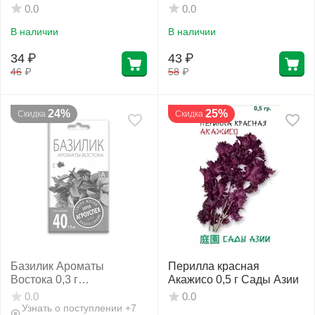
Азии
0.0
0.0
В наличии
В наличии
34
₽
43
₽
46
₽
58
₽
24%
25%
Скидка
Скидка
Базилик Ароматы
Перилла красная
Востока 0,3 г
Акажисо 0,5 г Сады Азии
АГРОУСПЕХ
0.0
0.0
Узнать о поступлении +7