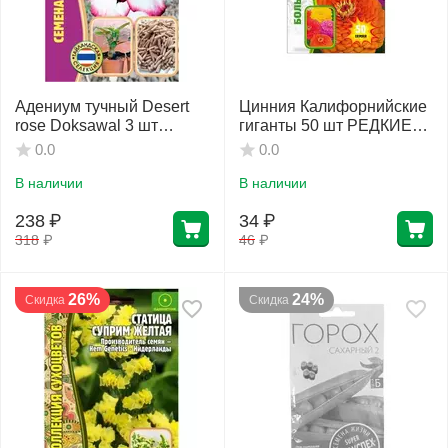
Адениум тучный Desert
Цинния Калифорнийские
rose Doksawal 3 шт
гиганты 50 шт РЕДКИЕ
РЕДКИЕ СЕМЕНА
СЕМЕНА
0.0
0.0
В наличии
В наличии
238
₽
34
₽
318
₽
46
₽
26%
24%
Скидка
Скидка