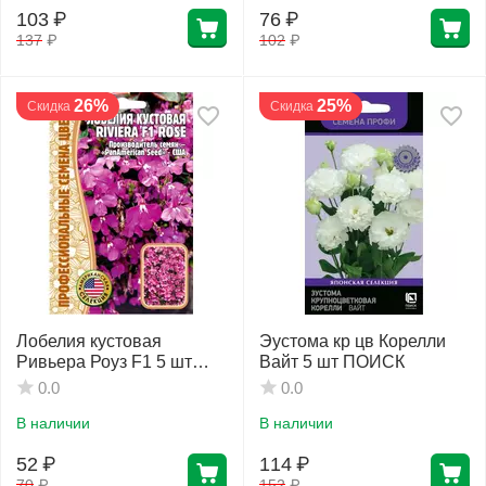
103
₽
76
₽
137
₽
102
₽
26%
25%
Скидка
Скидка
Лобелия кустовая
Эустома кр цв Корелли
Ривьера Роуз F1 5 шт
Вайт 5 шт ПОИСК
РЕДКИЕ СЕМЕНА
0.0
0.0
В наличии
В наличии
52
₽
114
₽
70
₽
152
₽