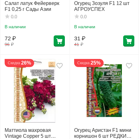
Салат латук Фейерверк
Огурец Зозуля F1 12 шт
F1 0,25 г Сады Азии
АГРОУСПЕХ
0.0
0.0
В наличии
В наличии
72
₽
31
₽
96
₽
41
₽
26%
25%
Скидка
Скидка
Маттиола махровая
Огурец Аристан F1 мини
Vintage Copper 5 шт
корнишон 6 шт РЕДКИЕ