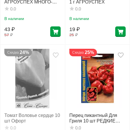
АГРОУСПЕХ МНОГО-
1 г АГРОУСПЕХ
ВЫГОДНО
0.0
0.0
В наличии
В наличии
43
₽
19
₽
57
₽
25
₽
24%
25%
Скидка
Скидка
Томат Воловье сердце 10
Перец пикантный Для
шт Офорт
Гриля 10 шт РЕДКИЕ
СЕМЕНА
0.0
0.0