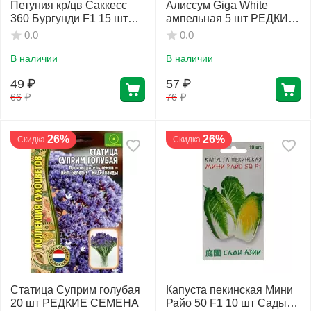
Петуния кр/цв Саккесс
Алиссум Giga White
360 Бургунди F1 15 шт
ампельная 5 шт РЕДКИЕ
РЕДКИЕ СЕМЕНА
СЕМЕНА
0.0
0.0
В наличии
В наличии
49
₽
57
₽
66
₽
76
₽
26%
26%
Скидка
Скидка
Статица Суприм голубая
Капуста пекинская Мини
20 шт РЕДКИЕ СЕМЕНА
Райо 50 F1 10 шт Сады