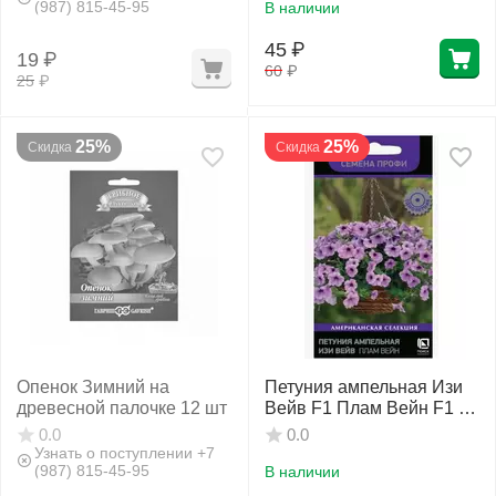
(987) 815-45-95
В наличии
45
₽
19
₽
60
₽
25
₽
25%
25%
Скидка
Скидка
Опенок Зимний на
Петуния ампельная Изи
древесной палочке 12 шт
Вейв F1 Плам Вейн F1 5
шт ПОИСК
0.0
0.0
Узнать о поступлении +7
(987) 815-45-95
В наличии