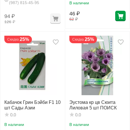
(987) 815-45-95
В наличии
46
₽
94
₽
62
₽
126
₽
25%
25%
Скидка
Скидка
Кабачок Грин Бэйби F1 10
Эустома кр цв Сюита
шт Сады Азии
Лиловая 5 шт ПОИСК
0.0
0.0
В наличии
В наличии