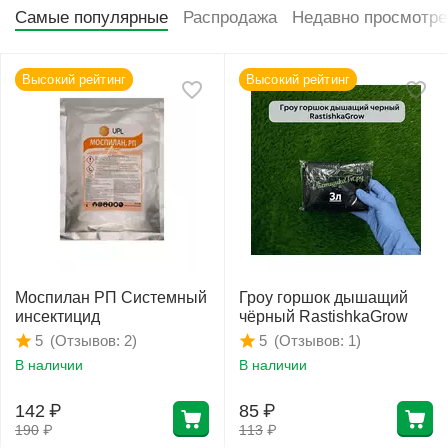
Самые популярные
Распродажа
Недавно просмотр
Высокий рейтинг
Высокий рейтинг
Моспилан РП Системный
Гроу горшок дышащий
инсектицид
чёрный RastishkaGrow
(Отзывов: 2)
(Отзывов: 1)
5
5
В наличии
В наличии
142
₽
85
₽
190
₽
113
₽