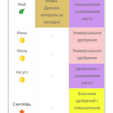
почвы.
Май
повышенным
П
Дренаж,
содержанием
контроль за
азота
наледью
Июнь
Универсальное
П
-
удобрение
Июль
Универсальное
П
-
удобрение
Удобрение с
Август
П
-
содержанием
азота*
Внесение
удобрений с
Сентябрь
П
-
повышенным