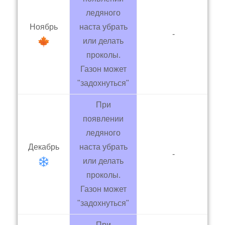
ледяного
Ноябрь
наста убрать
-
или делать
проколы.
Газон может
"задохнуться"
При
появлении
ледяного
Декабрь
наста убрать
-
или делать
проколы.
Газон может
"задохнуться"
При