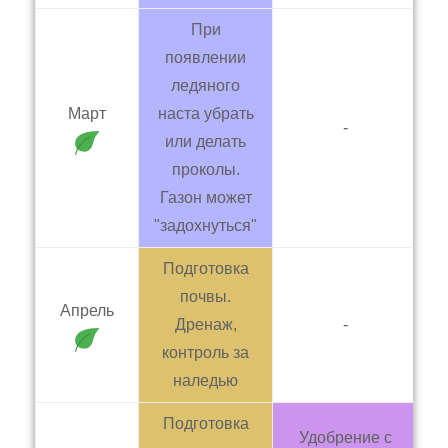
При
появлении
ледяного
Март
наста убрать
-
или делать
проколы.
Газон может
"задохнуться"
Подготовка
почвы.
Апрель
Дренаж,
-
контроль за
наледью
Подготовка
Удобрение с