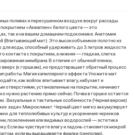
ных поливах и пересушенном воздухе вокруг рассады.
м покрытием «Акваплен» белого цвета — это
ах, так и на вашем домашнем подоконнике. Анатомия
ой (Впитывающий мат): Это высокообъемное полотно из
р для воды, способный удерживать до 3 литров жидкости
 контакта с покрытием, а нижняя — гладкая, слегка
рированная мембрана. В отличие от обычной пленки,
у вверх (к горшкам), но предотвращает обратный процесс
цип работы: Магия капиллярного эффекта Уложите мат
дайте, как войлок впитывает влагу, набухает и
ыми отверстиями, установленные на покрытие, начинают
ько нужно растению прямо сейчас. Почва в горшке остается
лю . Визуальные и тактильные особенности (Черная версия)
ских задач: Микроклимат: Черный цвет мягко аккумулирует
жно для теплолюбивых культур и укоренения черенков.
ени, позеленения или видимых водорослей — эстетика
у. Если вы чувствуете влагу и ладонь становится мокрой
итом, если вы выращиваете фиалки (сенполии),