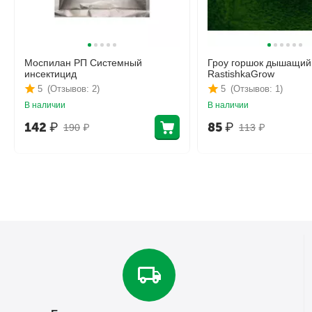
Моспилан РП Системный
Гроу горшок дышащий
инсектицид
RastishkaGrow
5
(Отзывов: 2)
5
(Отзывов: 1)
В наличии
В наличии
142
₽
85
₽
190
₽
113
₽