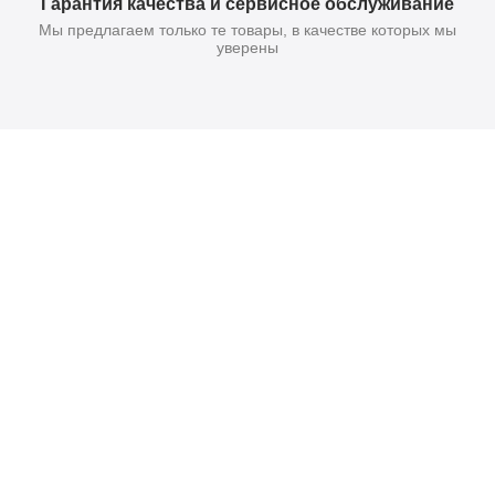
Гарантия качества и сервисное обслуживание
Мы предлагаем только те товары, в качестве которых мы
уверены
Поставьте нам оценку
Оставить отзыв
Звонок по России беспл
8 (800) 505-61-63
Тольятти, б-р. космонавто