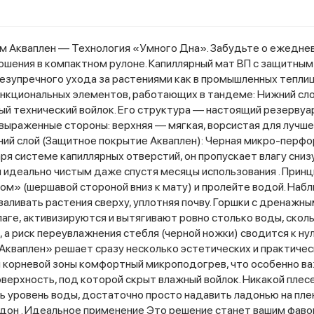
ем Акваплен — Технология «Умного Дна». Забудьте о ежеднев
рошения в компактном рулоне. Капиллярный мат ВП с защитны
езупречного ухода за растениями как в промышленных теплиц
ункциональных элементов, работающих в тандеме: Нижний сл
ый технический войлок. Его структура — настоящий резервуа
ыраженные стороны: верхняя — мягкая, ворсистая для лучшего
ний слой (Защитное покрытие Акваплен): Черная микро-перфо
ря системе капиллярных отверстий, он пропускает влагу сниз
ся идеально чистым даже спустя месяцы использования . Прин
м» (шершавой стороной вниз к мату) и пролейте водой. Наблю
аливать растения сверху, уплотняя почву. Горшки с дренажн
лаге, активизируются и вытягивают ровно столько воды, скол
 а риск переувлажнения стебля (черной ножки) сводится к ну
«Акваплен» решает сразу несколько эстетических и практиче
ля корневой зоны комфортный микроподогрев, что особенно ва
верхность, под которой скрыт влажный войлок. Никакой плес
 уровень воды, достаточно просто надавить ладонью на пленк
ддон . Идеальное применение Это решение станет вашим фавор