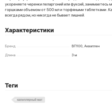
укореняете черенки пеларгоний или фуксий, занимаетесь 
горшками объемом от 500 мл и торфяными таблетками . К
всегда рядом, но никогда не бывает лишней.
Характеристики
Бренд
ВП100, Акваплен
Длина
3 м
Теги
капиллярный мат