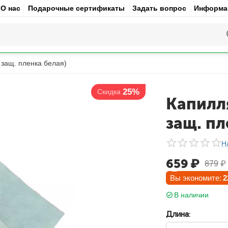
О нас
Подарочные сертификаты
Задать вопрос
Информац
защ. пленка белая)
25%
Скидка
Капилл
защ. пл
Н
659
₽
879
₽
Вы экономите:
2
В наличии
Длина: