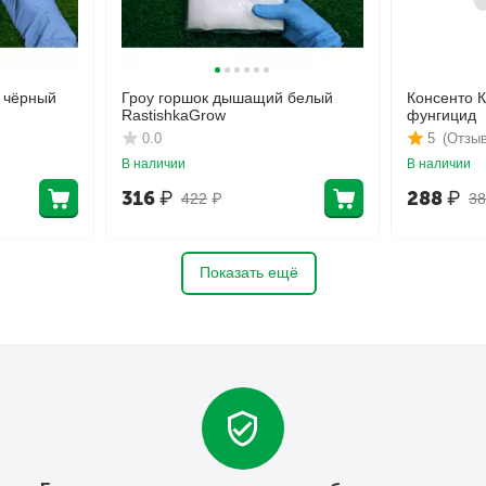
 чёрный
Гроу горшок дышащий белый
Консенто 
RastishkaGrow
фунгицид
0.0
5
(Отзыв
В наличии
В наличии
316
₽
288
₽
422
₽
38
Показать ещё