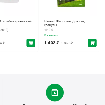
КС комбинированный
Florovit Флоровит Для туй,
гранулы
ов: 2)
0.0
В наличии
1 402
₽
4
₽
1 869
₽