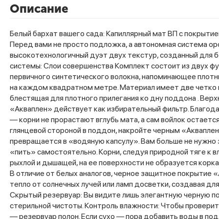
Описание
Белый бархат вашего сада: Капиллярный мат ВП с покрыти
Перед вами не просто подложка, а автономная система о
высокотехнологичный дуэт двух текстур, созданный для б
системы: Слои совершенства Комплект состоит из двух ф
первичного синтетического волокна, напоминающее плотн
на каждом квадратном метре. Материал имеет две четко в
блестящая для плотного прилегания ко дну поддона . Верх
«Акваплен» действует как избирательный фильтр. Благода
— корни не прорастают вглубь мата, а сам войлок остает
глянцевой стороной в поддон, накройте черным «Акваплено
превращается в «водяную капсулу». Вам больше не нужно з
«пить» самостоятельно. Корни, следуя природной тяге к в
рыхлой и дышащей, на ее поверхности не образуется корка,
В отличие от белых аналогов, черное защитное покрытие 
тепло от солнечных лучей или ламп досветки, создавая д
Скрытый резервуар: Вы видите лишь элегантную черную по
стерильной чистоты. Контроль влажности: Чтобы проверить
— резервуар полон. Если сухо — пора добавить воды в по