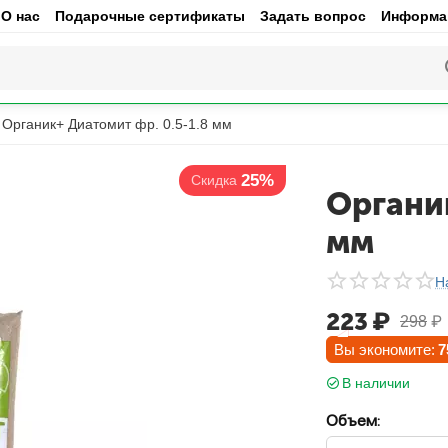
О нас
Подарочные сертификаты
Задать вопрос
Информац
Органик+ Диатомит фр. 0.5-1.8 мм
25%
Скидка
Органик
мм
Н
223
₽
298
₽
Вы экономите:
7
В наличии
Объем: