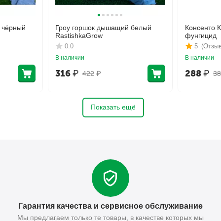
 чёрный
Гроу горшок дышащий белый
Консенто 
RastishkaGrow
фунгицид
0.0
5
(Отзыв
В наличии
В наличии
316
₽
288
₽
422
₽
38
Показать ещё
Гарантия качества и сервисное обслуживание
Мы предлагаем только те товары, в качестве которых мы