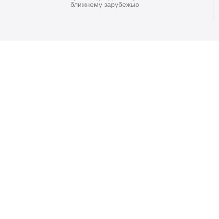
ближнему зарубежью
Главная
Договор-Оферта
Покупателям
ОПТ.продажи