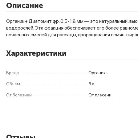
Описание
Органик+ Диатомит фр. 0.5-1.8 мм — это натуральный, в
водорослей. Эта фракция обеспечивает его более равном
почвенных смесей для рассады, проращивания семян, выращ
Характеристики
Бренд
Органик+
Объем
5 л
От болезней
От плесени
Отзывы