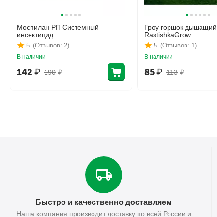
Моспилан РП Системный
Гроу горшок дышащий
инсектицид
RastishkaGrow
5
(Отзывов: 2)
5
(Отзывов: 1)
В наличии
В наличии
142
₽
85
₽
190
₽
113
₽
Быстро и качественно доставляем
Наша компания производит доставку по всей России и