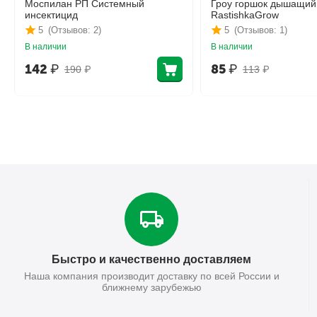
Моспилан РП Системный
Гроу горшок дышащий
инсектицид
RastishkaGrow
5
(Отзывов: 2)
5
(Отзывов: 1)
В наличии
В наличии
142
₽
85
₽
190
₽
113
₽
Быстро и качественно доставляем
Наша компания производит доставку по всей России и
ближнему зарубежью