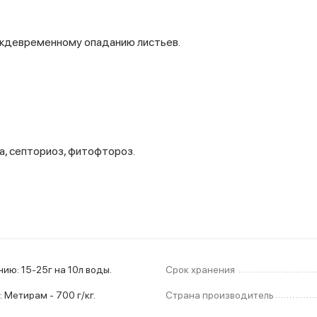
еждевременному опаданию листьев.
а, септориоз, фитофтороз.
Инструкция по применению: 15-25г на 10л воды.
Срок хранения
Метирам - 700 г/кг.
Страна производитель