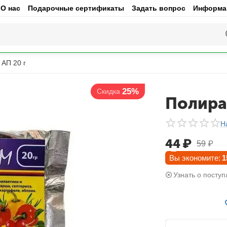
О нас
Подарочные сертификаты
Задать вопрос
Информац
АП 20 г
25%
Скидка
Полира
Н
44
₽
59
₽
Вы экономите:
1
Узнать о поступ