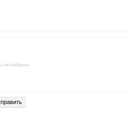
ы не найдены
править