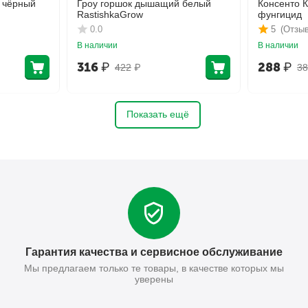
 чёрный
Гроу горшок дышащий белый
Консенто 
RastishkaGrow
фунгицид
0.0
5
(Отзыв
В наличии
В наличии
316
₽
288
₽
422
₽
38
Показать ещё
Гарантия качества и сервисное обслуживание
Мы предлагаем только те товары, в качестве которых мы
уверены