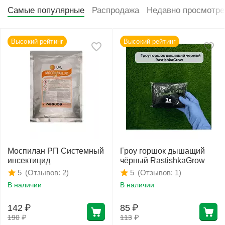
Самые популярные
Распродажа
Недавно просмотр
Высокий рейтинг
Высокий рейтинг
Моспилан РП Системный
Гроу горшок дышащий
инсектицид
чёрный RastishkaGrow
(Отзывов: 2)
(Отзывов: 1)
5
5
В наличии
В наличии
142
₽
85
₽
190
₽
113
₽