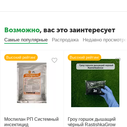
Возможно
, вас это заинтересует
Самые популярные
Распродажа
Недавно просмотр
Высокий рейтинг
Высокий рейтинг
Моспилан РП Системный
Гроу горшок дышащий
инсектицид
чёрный RastishkaGrow