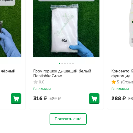
 чёрный
Гроу горшок дышащий белый
Консенто 
RastishkaGrow
фунгицид
0.0
5
(Отзыв
В наличии
В наличии
316
₽
288
₽
422
₽
38
Показать ещё