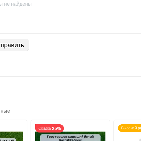
ы не найдены
править
нные
25%
Высокий р
Скидка