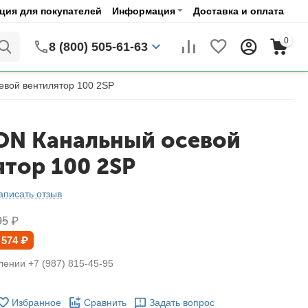
ия для покупателей
Информация
Доставка и оплата
0
8 (800) 505-61-63
вой вентилятор 100 2SP
N Канальный осевой
ятор 100 2SP
аписать отзыв
95
₽
 574
₽
лении +7 (987) 815-45-95
Избранное
Сравнить
Задать вопрос