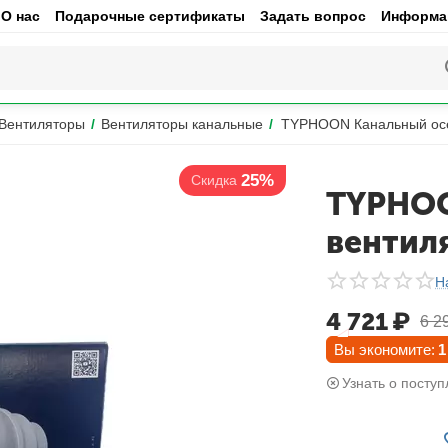
О нас
Подарочные сертификаты
Задать вопрос
Информац
Вентиляторы
/
Вентиляторы канальные
/
TYPHOON Канальный осе
25%
Скидка
TYPHOO
вентил
Н
4 721
₽
6 2
Вы экономите:
1
Узнать о поступ