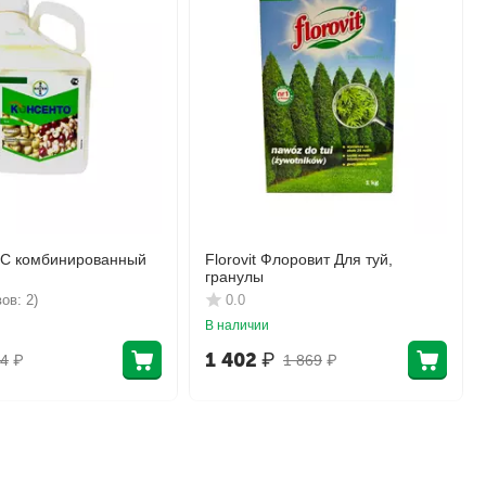
КС комбинированный
Florovit Флоровит Для туй,
гранулы
ов: 2)
0.0
В наличии
1 402
₽
4
₽
1 869
₽