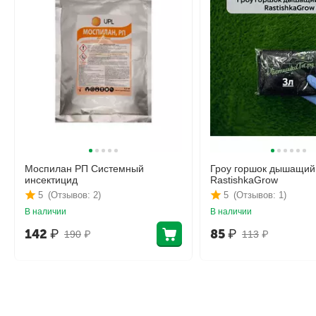
Моспилан РП Системный
Гроу горшок дышащий
инсектицид
RastishkaGrow
5
(Отзывов: 2)
5
(Отзывов: 1)
В наличии
В наличии
142
₽
85
₽
190
₽
113
₽