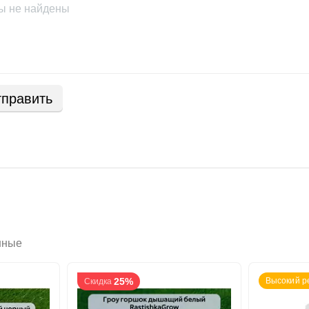
ы не найдены
править
нные
25%
Высокий р
Скидка