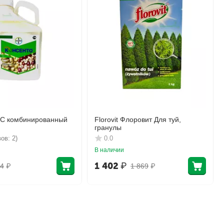
КС комбинированный
Florovit Флоровит Для туй,
гранулы
ов: 2)
0.0
В наличии
1 402
₽
4
₽
1 869
₽