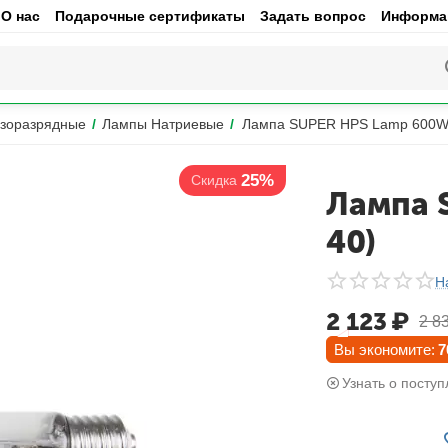
О нас
Подарочные сертификаты
Задать вопрос
Информац
зоразрядные
/
Лампы Натриевые
/
Лампа SUPER HPS Lamp 600W 
25%
Скидка
Лампа 
40)
Н
2 123
₽
2 8
Вы экономите:
7
Узнать о поступ