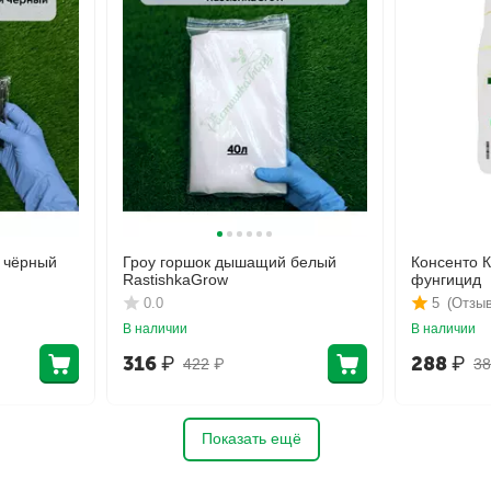
 чёрный
Гроу горшок дышащий белый
Консенто 
RastishkaGrow
фунгицид
0.0
5
(Отзыв
В наличии
В наличии
316
₽
288
₽
422
₽
38
Показать ещё