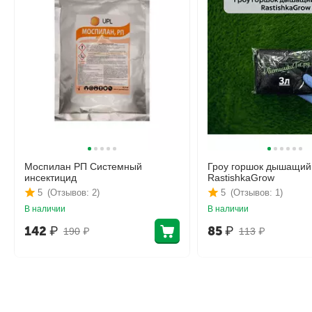
Моспилан РП Системный
Гроу горшок дышащий
инсектицид
RastishkaGrow
5
(Отзывов: 2)
5
(Отзывов: 1)
В наличии
В наличии
142
₽
85
₽
190
₽
113
₽