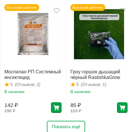
Высокий рейтинг
Высокий рейтинг
Моспилан РП Системный
Гроу горшок дышащий
инсектицид
чёрный RastishkaGrow
(Отзывов: 2)
(Отзывов: 1)
5
5
В наличии
В наличии
142
₽
85
₽
190
₽
113
₽
Показать ещё