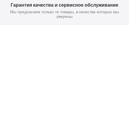
Гарантия качества и сервисное обслуживание
Мы предлагаем только те товары, в качестве которых мы
уверены
Поставьте нам оценку
Оставить отзыв
Звонок по России беспл
8 (800) 505-61-63
Тольятти, б-р. космонавто