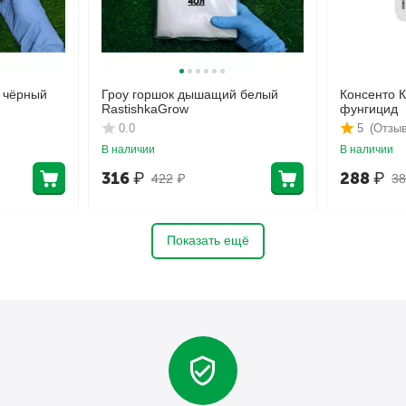
 чёрный
Гроу горшок дышащий белый
Консенто 
RastishkaGrow
фунгицид
0.0
5
(Отзыв
В наличии
В наличии
316
₽
288
₽
422
₽
38
Показать ещё