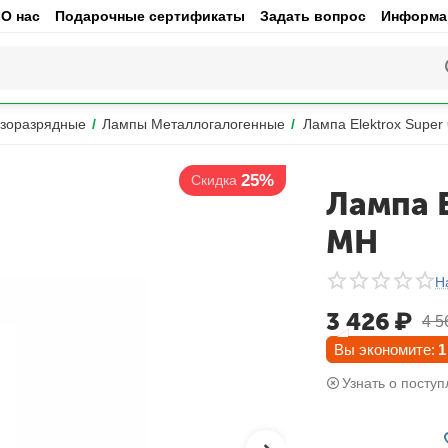
О нас
Подарочные сертификаты
Задать вопрос
Информац
зоразрядные
/
Лампы Металлогалогенные
/
Лампа Elektrox Supe
25%
Скидка
Лампа 
MH
Н
3 426
₽
4 5
Вы экономите:
1
Узнать о поступ