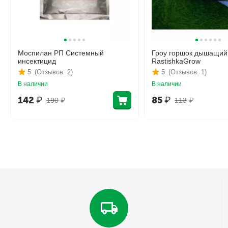
Моспилан РП Системный
Гроу горшок дышащий
инсектицид
RastishkaGrow
5
(Отзывов: 2)
5
(Отзывов: 1)
В наличии
В наличии
142
₽
85
₽
190
₽
113
₽