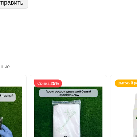
править
нные
25%
Высокий р
Скидка