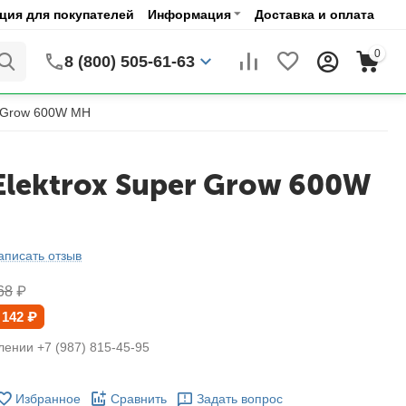
ия для покупателей
Информация
Доставка и оплата
0
8 (800) 505-61-63
r Grow 600W MH
Elektrox Super Grow 600W
аписать отзыв
68
₽
 142
₽
лении +7 (987) 815-45-95
Избранное
Сравнить
Задать вопрос