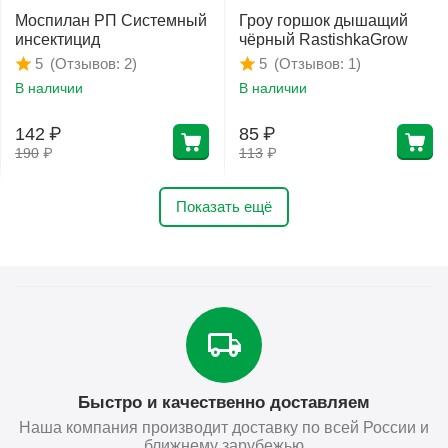
Моспилан РП Системный
Гроу горшок дышащий
инсектицид
чёрный RastishkaGrow
(Отзывов: 2)
(Отзывов: 1)
5
5
В наличии
В наличии
142
₽
85
₽
190
₽
113
₽
Показать ещё
Быстро и качественно доставляем
Наша компания производит доставку по всей России и
ближнему зарубежью